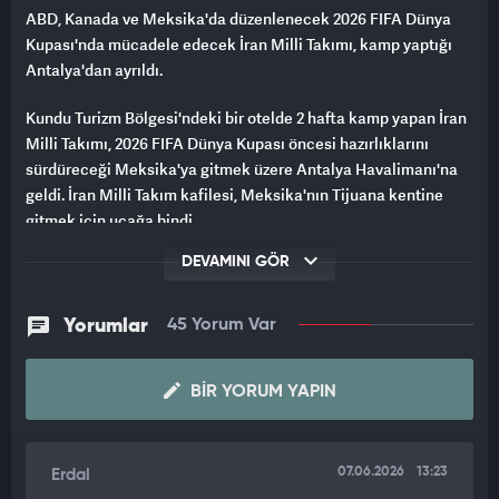
ABD, Kanada ve Meksika'da düzenlenecek 2026 FIFA Dünya
Kupası'nda mücadele edecek İran Milli Takımı, kamp yaptığı
Antalya'dan ayrıldı.
Kundu Turizm Bölgesi'ndeki bir otelde 2 hafta kamp yapan İran
Milli Takımı, 2026 FIFA Dünya Kupası öncesi hazırlıklarını
sürdüreceği Meksika'ya gitmek üzere Antalya Havalimanı'na
geldi. İran Milli Takım kafilesi, Meksika'nın Tijuana kentine
gitmek için uçağa bindi.
DEVAMINI GÖR
İran Milli Futbol Takımı, Meksika ve Dünya Kupası için
gerçekleştireceği uçuş öncesinde Kur’an-ı Kerim’i öptü.
Yorumlar
45 Yorum Var
BIR YORUM YAPIN
07.06.2026
13:23
Erdal