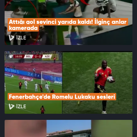
Attığı gol sevinci yarıda kaldı! İlginç anlar 
kamerada
İZLE
Fenerbahçe'de Romelu Lukaku sesleri
İZLE