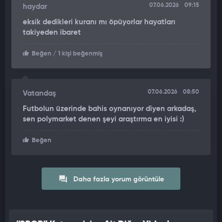
07.06.2026
09:15
haydar
eksik dedikleri kuranı mı öpüyorlar hayatları
takiyeden ibaret
Beğen
/ 1 kişi beğenmiş
07.06.2026
08:50
Vatandaş
Futbolun üzerinde bahis oynanıyor diyen arkadaş,
sen polymarket denen şeyi araştırma en iyisi :)
Beğen
Daha fazla yorum görüntüle