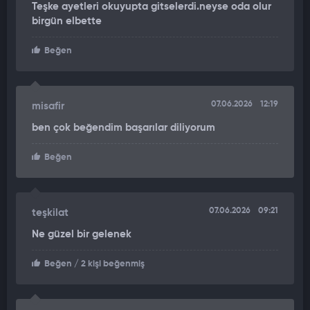
Teşke ayetleri okuyupta gitselerdi.neyse oda olur
birgün elbette
Beğen
07.06.2026
12:19
misafir
ben çok beğendim başarılar diliyorum
Beğen
07.06.2026
09:21
teşkilat
Ne güzel bir gelenek
Beğen
/ 2 kişi beğenmiş