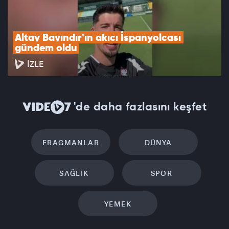
Altay Bayındır'ın akıcı İspanyolcası 
gündem oldu
İZLE
'de daha fazlasını keşfet
FRAGMANLAR
DÜNYA
SAĞLIK
SPOR
YEMEK