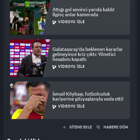
Attığı gol sevinci yarıda kaldı!
İlginç anlar kamerada
VIDEOYU İZLE
Galatasaray'da beklenen kararlar
gelmeyince kriz çıktı: Yönetici
hesabını kapattı
VIDEOYU İZLE
İsmail Köybaşı, futbolculuk
kariyerine gözyaşlarıyla veda etti!
VIDEOYU İZLE
SİTENE EKLE
HABERE DÖN