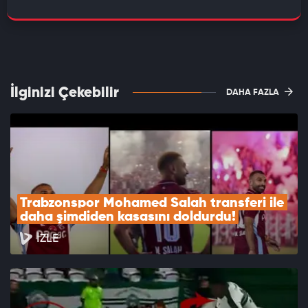
İlginizi Çekebilir
DAHA FAZLA
Trabzonspor Mohamed Salah transferi ile 
daha şimdiden kasasını doldurdu!
İZLE