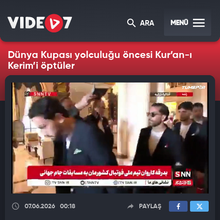
MENÜ
ARA
Dünya Kupası yolculuğu öncesi Kur’an-ı
Kerim’i öptüler
07.06.2026
00:18
PAYLAŞ