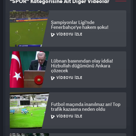
“SPOR” Kategorisine Ait Diğer Videolar
Şampiyonlar Ligi'nde
Fenerbahçe'ye hakem şoku!
VIDEOYU İZLE
Lübnan basınından olay iddia!
Hizbullah düğümünü Ankara
çözecek
VIDEOYU İZLE
Futbol maçında inanılmaz an! Top
trafik kazasına neden oldu
VIDEOYU İZLE