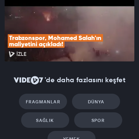
Trabzonspor, Mohamed Salah'ın 
maliyetini açıkladı!
İZLE
'de daha fazlasını keşfet
FRAGMANLAR
DÜNYA
SAĞLIK
SPOR
YEMEK