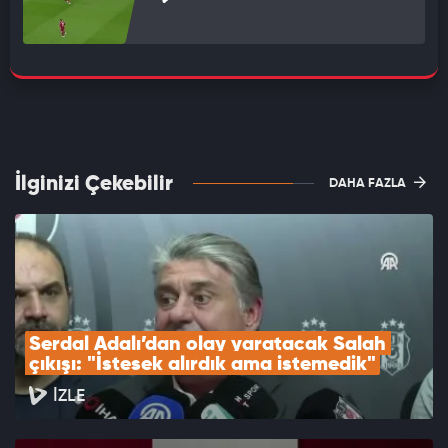
İlginizi Çekebilir
DAHA FAZLA
Serdal Adalı’dan olay yaratacak Salah 
çıkışı: "İstesek alırdık ama istemedik"
İZLE