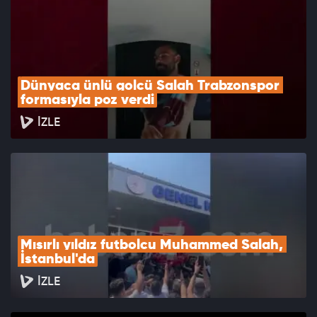
Dünyaca ünlü golcü Salah Trabzonspor 
formasıyla poz verdi
İZLE
Mısırlı yıldız futbolcu Muhammed Salah, 
İstanbul'da
İZLE