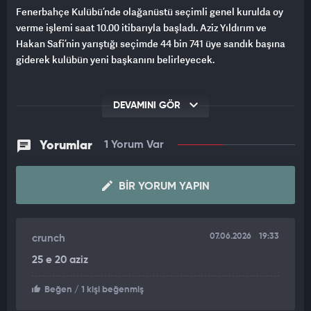
Fenerbahçe Kulübü’nde olağanüstü seçimli genel kurulda oy
verme işlemi saat 10.00 itibarıyla başladı. Aziz Yıldırım ve
Hakan Safi’nin yarıştığı seçimde 44 bin 741 üye sandık başına
giderek kulübün yeni başkanını belirleyecek.
DEVAMINI GÖR
Yorumlar
1 Yorum Var
BIR YORUM YAPIN
07.06.2026
19:33
crunch
25 e 20 aziz
Beğen
/ 1 kişi beğenmiş