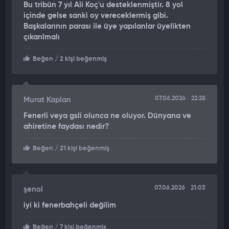
Bu tribün 7 yıl Ali Koç'u desteklenmiştir. 8 yol
içinde gelse sanki oy vereceklermiş gibi.
Başkalarının parası ile üye yapılanlar üyelikten
çıkarılmalı
Beğen
/ 2 kişi beğenmiş
07.06.2026
22:28
Murat Kaplan
Fenerli veya gsli olunca ne oluyor. Dünyana ve
ahiretine faydası nedir?
Beğen
/ 21 kişi beğenmiş
07.06.2026
21:03
şenol
iyi ki fenerbahçeli değilim
Beğen
/ 7 kişi beğenmiş