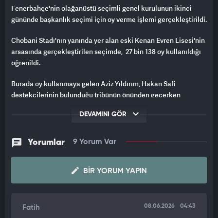
Fenerbahçe'nin olağanüstü seçimli genel kurulunun ikinci
gününde başkanlık seçimi için oy verme işlemi gerçekleştirildi.
Chobani Stadı'nın yanında yer alan eski Kenan Evren Lisesi'nin
arsasında gerçekleştirilen seçimde, 27 bin 138 oy kullanıldığı
öğrenildi.
Burada oy kullanmaya gelen Aziz Yıldırım, Hakan Safi
destekçilerinin bulunduğu tribünün önünden geçerken
tepkilerle karşılaştı.
DEVAMINI GÖR
Aziz Yıldırım, Hakan Safi destekçilerinin bulunduğu tribünden,
"8 senedir nerede Aziz Yıldırım?"
şeklinde yükselen
Yorumlar
9 Yorum Var
tezahüratlara
''Ben buradayım''
diye yanıt verdi.
Hakan Safi lehine sloganların sürmesinin ardından Aziz
BIR YORUM YAPIN
Yıldırım bir süre tribünleri izledi. Daha sonra tribünleri
alkışlayan Yıldırım, bulunduğu alandan ayrılarak yerine döndü.
08.06.2026
04:43
Fatih