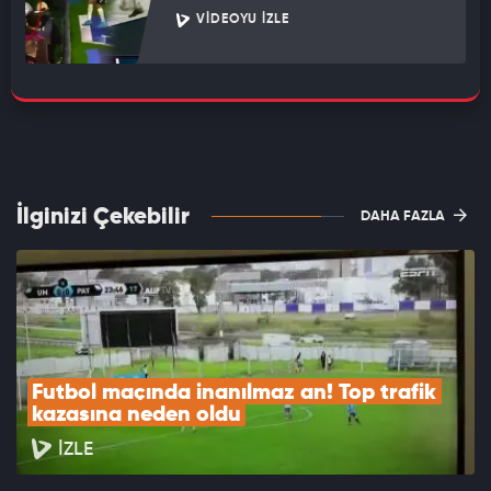
VIDEOYU İZLE
İlginizi Çekebilir
DAHA FAZLA
Futbol maçında inanılmaz an! Top trafik 
kazasına neden oldu
İZLE