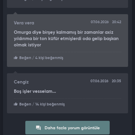
07.06.2026
20:42
Vera vera
Omurga diye birşey kalmamış bir zamanlar axiz
yıldırıma bir ton küfür etmişlerdi oda gelip başkan
olmak istiyor
Beğen
/ 4 kişi beğenmiş
07.06.2026
20:35
Cengiz
Boş işler vesselam...
Beğen
/ 14 kişi beğenmiş
Daha fazla yorum görüntüle