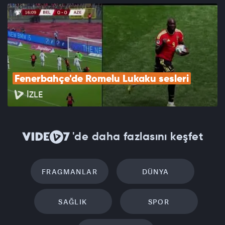
Fenerbahçe'de Romelu Lukaku sesleri
İZLE
'de daha fazlasını keşfet
FRAGMANLAR
DÜNYA
SAĞLIK
SPOR