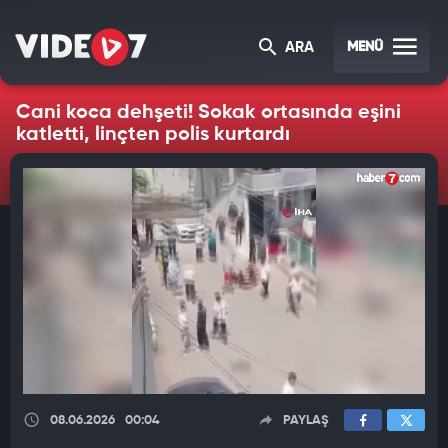
MENÜ
ARA
Cani koca dehşeti! Sokak ortasında eşini
katletti, linçten polis kurtardı
08.06.2026
00:04
PAYLAŞ