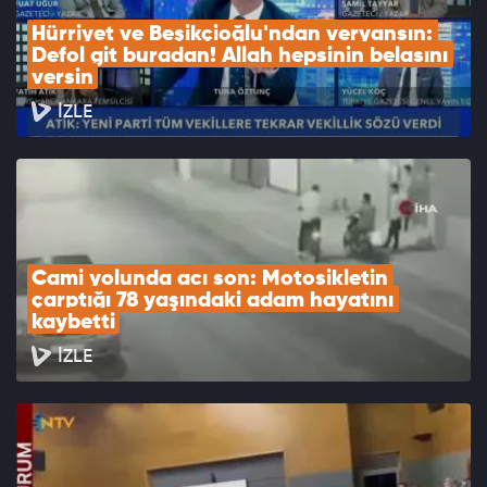
Hürriyet ve Beşikçioğlu'ndan veryansın: 
Defol git buradan! Allah hepsinin belasını 
versin
İZLE
Cami yolunda acı son: Motosikletin 
çarptığı 78 yaşındaki adam hayatını 
kaybetti
İZLE