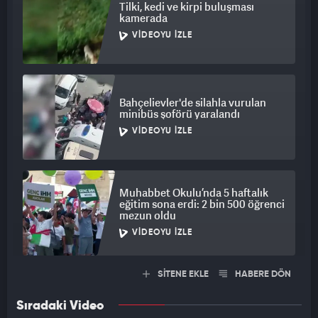
Tilki, kedi ve kirpi buluşması
kamerada
VIDEOYU İZLE
Bahçelievler'de silahla vurulan
minibüs şoförü yaralandı
VIDEOYU İZLE
Muhabbet Okulu’nda 5 haftalık
eğitim sona erdi: 2 bin 500 öğrenci
mezun oldu
VIDEOYU İZLE
SİTENE EKLE
HABERE DÖN
Sıradaki Video