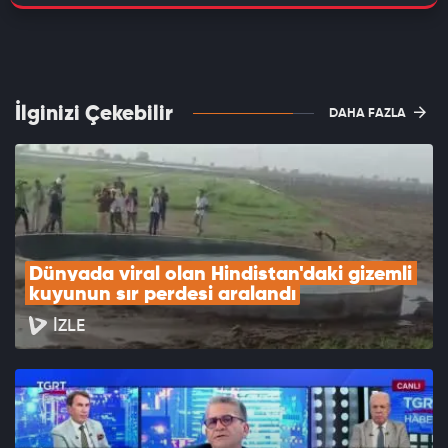
İlginizi Çekebilir
DAHA FAZLA
Dünyada viral olan Hindistan'daki gizemli 
kuyunun sır perdesi aralandı
İZLE