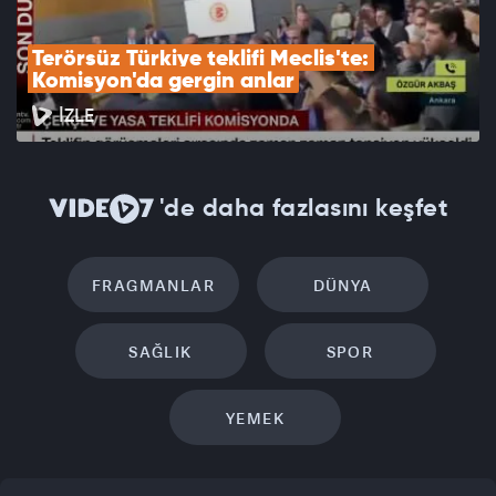
Terörsüz Türkiye teklifi Meclis'te: 
Komisyon'da gergin anlar
İZLE
'de daha fazlasını keşfet
FRAGMANLAR
DÜNYA
SAĞLIK
SPOR
YEMEK