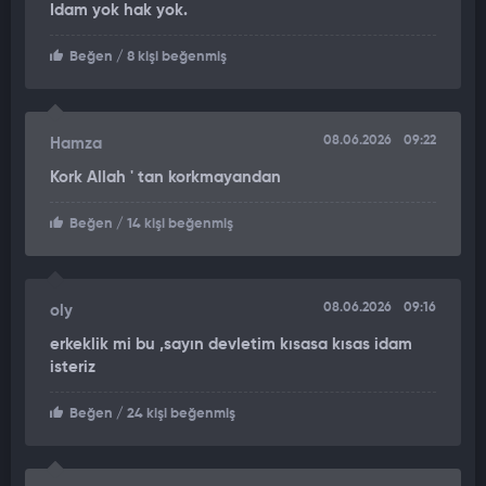
Idam yok hak yok.
Gözaltına alınan Erdal K. emniyete götürüldü. Erdal K.'nın bir
süredir işsiz olduğu öğrenildi.
Beğen
/ 8 kişi beğenmiş
Olayla ilgili soruşturma devam ediyor.
08.06.2026
09:22
Hamza
Kork Allah ' tan korkmayandan
Beğen
/ 14 kişi beğenmiş
08.06.2026
09:16
oly
erkeklik mi bu ,sayın devletim kısasa kısas idam
isteriz
Beğen
/ 24 kişi beğenmiş