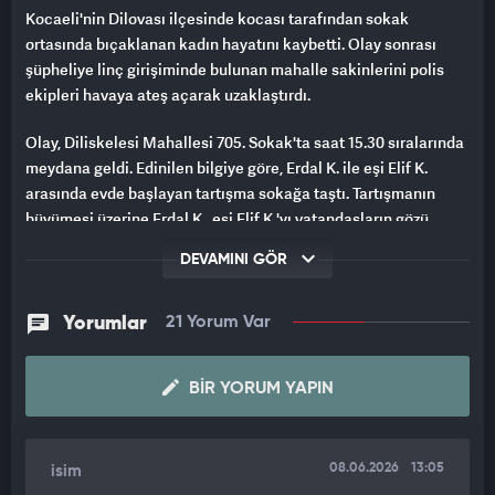
Kocaeli'nin Dilovası ilçesinde kocası tarafından sokak
ortasında bıçaklanan kadın hayatını kaybetti. Olay sonrası
şüpheliye linç girişiminde bulunan mahalle sakinlerini polis
ekipleri havaya ateş açarak uzaklaştırdı.
Olay, Diliskelesi Mahallesi 705. Sokak'ta saat 15.30 sıralarında
meydana geldi. Edinilen bilgiye göre, Erdal K. ile eşi Elif K.
arasında evde başlayan tartışma sokağa taştı. Tartışmanın
büyümesi üzerine Erdal K., eşi Elif K.'yı vatandaşların gözü
önünde vücudunun çeşitli yerlerinden bıçakladı. Çevredeki
DEVAMINI GÖR
vatandaşların ihbarı üzerine olay yerine sağlık ve polis ekipleri
sevk edildi. Erdal K., olay yerine gelen polise teslim olduğu
sırada mahalle sakinleri tarafından linç edilmek istendi. Polis
Yorumlar
21 Yorum Var
ekipleri, öfkeli kalabalığı uzaklaştırmak için havaya tek el ateş
açtı.
BIR YORUM YAPIN
Olay yerinde yapılan ilk müdahalenin ardından hastaneye
kaldırılan 5 çocuk annesi Elif K. ise, doktorların tüm çabasına
rağmen kurtarılamayarak hayatını kaybetti. Yapılan ilk
08.06.2026
13:05
isim
incelemede Elif K.'nın vücudunda 8 bıçak darbesi tespit edildi.