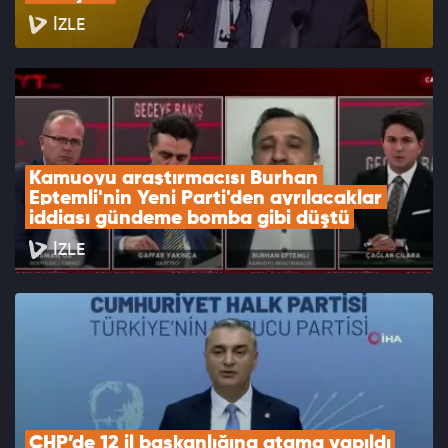
İZLE
Kamuoyu araştırmacısı Burhan 
Eptemli'nin Yeni Parti'den ayrılacaklar 
iddiası gündeme bomba gibi düştü
İZLE
CHP’de 12 il başkanlığına atama yapıldı