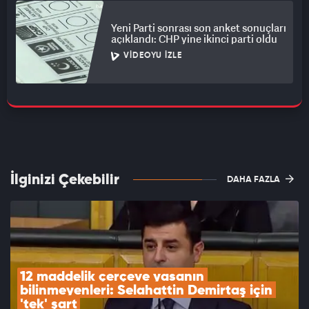
Yeni Parti sonrası son anket sonuçları
açıklandı: CHP yine ikinci parti oldu
VIDEOYU İZLE
İlginizi Çekebilir
DAHA FAZLA
12 maddelik çerçeve yasanın 
bilinmeyenleri: Selahattin Demirtaş için 
'tek' şart