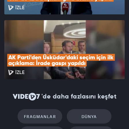
İZLE
AK Parti'den Üsküdar'daki seçim için ilk 
açıklama: İrade gaspı yapıldı
İZLE
'de daha fazlasını keşfet
FRAGMANLAR
DÜNYA