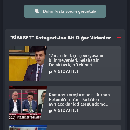
Daha fazla yorum görüntüle
“SİYASET” Kategorisine Ait Diğer Videolar
12 maddelik çerçeve yasanın
bilinmeyenleri: Selahattin
Demirtaş için 'tek' şart
VIDEOYU İZLE
Kamuoyu araştırmacısı Burhan
Eptemli'nin Yeni Parti'den
ayrılacaklar iddiası gündeme
bomba gibi düştü
VIDEOYU İZLE