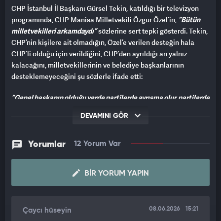
CHP İstanbul İl Başkanı Gürsel Tekin, katıldığı bir televizyon
programında, CHP Manisa Milletvekili Özgür Özel’in,
“Bütün
milletvekilleri arkamdaydı”
sözlerine sert tepki gösterdi. Tekin,
CHP’nin kişilere ait olmadığın, Özel’e verilen desteğin hala
CHP’li olduğu için verildiğini, CHP’den ayrıldığı an yalnız
kalacağını, milletvekillerinin ve belediye başkanlarının
desteklemeyeceğini şu sözlerle ifade etti:
“Genel başkanın olduğu yerde partilerde ayrışma olur, partilerde
farklılıklar olur. Bu son derece doğal. Ama böyle sürekli krize
DEVAMINI GÖR
sokup, Türkiye Büyük Millet Meclisi'ni ya da işte çeşitli
argümanlar kullanarak, mesela Sayın Özgür Özel'in kullandığı
çok cümleler var. Efendim işte ‘bütün milletvekilleri
Yorumlar
12 Yorum Var
arkamdaydı’. Ya tabii bu süreçle ilgili size imza vermiş olabilir.
Ama imza vermenin koşulu şu: CHP'de kalırsanız sizin yanınızda
BIR YORUM YAPIN
dururuz. CHP'de kalmadığınız sürece o milletvekili
arkadaşlarımızın hiçbirisi sizin yanınızda olmaz, kusura
bakmayın. Belediye başkanları sizin yanınızda olmaz.
Cumhuriyet Halk Partisi liderler, kişiler partisi değil.
08.06.2026
15:21
Çaycı hüseyin