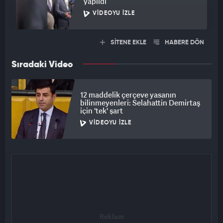
yapıldı
VIDEOYU İZLE
SİTENE EKLE
HABERE DÖN
Sıradaki Video
12 maddelik çerçeve yasanın
bilinmeyenleri: Selahattin Demirtaş
için 'tek' şart
VIDEOYU İZLE