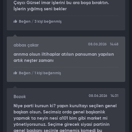
Cumhuriyet Halk Partisi'nde çokça liderler gelmiş gitmiş. Onun
Çaycı Gürsel imar işlerini bu ara boşa bıraktın.
kurumsal kimliğini muhafaza etmemiz lazım.”
İşlerin yığılmış seni bekler
Beğen
/ 3 kişi beğenmiş
08.06.2026
14:48
abbas çakar
arınma olsun iltihaplar atılsın pansuman yapılsın
artık neşter zamanı
Beğen
/ 1 kişi beğenmiş
08.06.2026
14:31
Bozok
Niye parti kursun ki? yapın kurultayı seçilen genel
başkan olsun. Secimsiz orda genel başkanlık
yapmak ta neyin nesi a101 bim gibi market mi
yönetiyorsunuz. Seçime girecek siyasi partinin
genel başkanı seçinle gelmemiş komedi bu