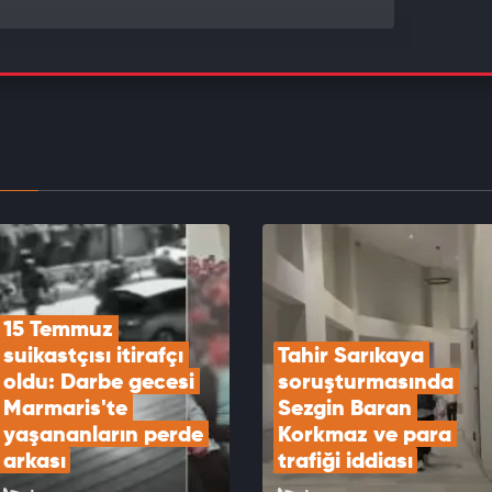
rbaşkanı Erdoğan'da Suudi Arabistan'a kritik
t
EOYU İZLE
delik çerçeve yasanın bilinmeyenleri: Selahattin
aş için 'tek' şart
EOYU İZLE
15 Temmuz 
suikastçısı itirafçı 
Tahir Sarıkaya 
oldu: Darbe gecesi 
soruşturmasında 
Marmaris'te 
Sezgin Baran 
yaşananların perde 
Korkmaz ve para 
arkası
trafiği iddiası