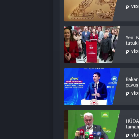
Özgür Bey 23 Mayıs Cumartesi akşam
VID
Bey’e “İkimiz de çekilelim, kurulta
Murat Karayalçın yönetsin” diyor.
Ben bunu bilmeden Kemal Bey’i ara
Yeni P
tutukl
'MANSUR YAVAŞ SÖZLERİ
VID
Mansur Yavaş'ın uzlaşma sağlamasın
katkısı olursa Mansur Bey de devreye
yardımcı olmalı." diye konuştu.
Bakan 
çavuş 
VID
HÜDA P
tamaml
VID