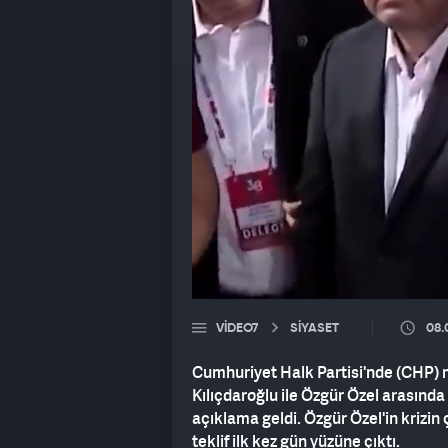
VIDEO7
SİYASET
08.
Cumhuriyet Halk Partisi'nde (CHP) 
Kılıçdaroğlu ile Özgür Özel arasında
açıklama geldi. Özgür Özel'in krizi
teklif ilk kez gün yüzüne çıktı.