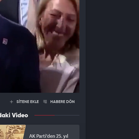
SİTENE EKLE
HABERE DÖN
daki Video
AK Parti'den 25. yıl