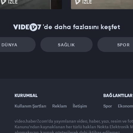
İZLE
İZLE
'de daha fazlasını keşfet
DÜNYA
SAĞLIK
SPOR
KURUMSAL
BAĞLANTILAR
Kullanım Şartları
Reklam
İletişim
Spor
Ekonom
video.haber7.com'da yayımlanan video, haber, yazı, resim ve fo
Kanunu'ndan kaynaklanan her türlü hakları Nokta Elektronik Med
alınmaksızın, kaynak gösterilerek dahi iktibas edilemez.