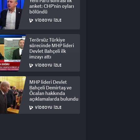
Yeni Parti sonrası ilk
anket: CHP'nin oyları
bölündü
VIDEOYU İZLE
Terörsüz Türkiye
sürecinde MHP lideri
Devlet Bahçeli ilk
imzayı attı
VIDEOYU İZLE
MHP lideri Devlet
Bahçeli Demirtaş ve
Öcalan hakkında
açıklamalarda bulundu
VIDEOYU İZLE