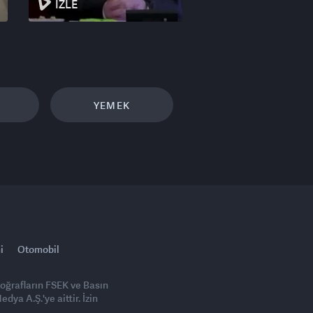
İZLE
YEMEK
i
Otomobil
toğrafların FSEK ve Basın
ya A.Ş.'ye aittir. İzin