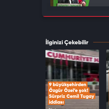
Cumhu
ziyare
VID
İlginizi Çekebilir
12 mad
Demirt
VID
9 büyükşehirden 
Özgür Özel’e şok! 
Sürpriz Cemil Tugay 
iddiası