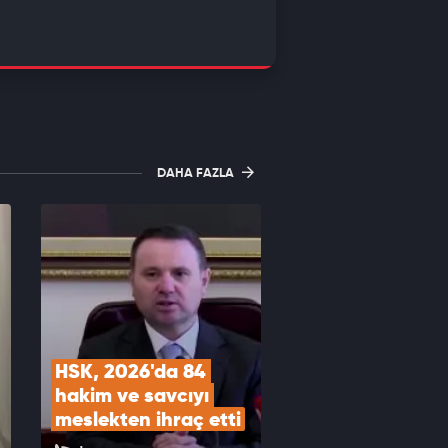
DAHA FAZLA
HSK, 2026'da 84 
hakim ve savcıyı 
meslekten ihraç etti