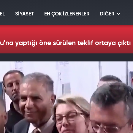
EL
SİYASET
EN ÇOK İZLENENLER
DİĞER
u'na yaptığı öne sürülen teklif ortaya çıktı