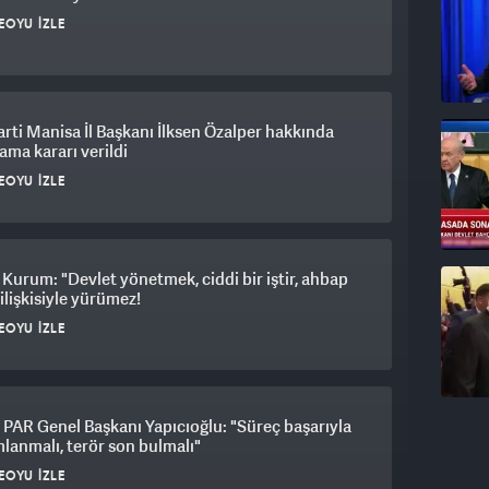
ı Kemal Bey ile telefonda görüştüklerini, Kemal
EOYU İZLE
ya kadar eski genel başkan ve büyüğümüz olarak
mıştım."
arti Manisa İl Başkanı İlksen Özalper hakkında
ama kararı verildi
EOYU İZLE
a yönelik soru üzerine Karayalçın, "Mansur Bey’in
 girmeli. Kimin katkısı oluyorsa devreye girmeli,
Kurum: "Devlet yönetmek, ciddi bir iştir, ahbap
ilişkisiyle yürümez!
EOYU İZLE
AR Genel Başkanı Yapıcıoğlu: "Süreç başarıyla
anmalı, terör son bulmalı"
EOYU İZLE