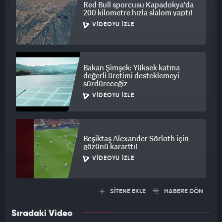
Red Bull sporcusu Kapadokya'da
200 kilometre hızla slalom yaptı!
VIDEOYU İZLE
Bakan Şimşek: Yüksek katma
değerli üretimi desteklemeyi
sürdüreceğiz
VIDEOYU İZLE
Beşiktaş Alexander Sörloth için
gözünü kararttı!
VIDEOYU İZLE
SİTENE EKLE
HABERE DÖN
Sıradaki Video