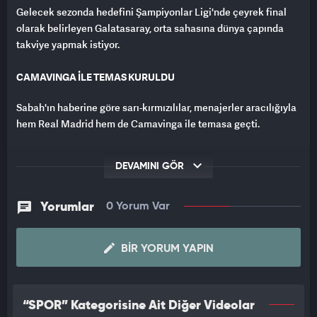
Gelecek sezonda hedefini Şampiyonlar Ligi'nde çeyrek final
olarak belirleyen Galatasaray, orta sahasına dünya çapında
takviye yapmak istiyor.
CAMAVINGA İLE TEMAS KURULDU
Sabah'ın haberine göre sarı-kırmızılılar, menajerler aracılığıyla
hem Real Madrid hem de Camavinga ile temasa geçti.
REAL MADRİD 50 MİLYON EURO'NUN ALTINDAKİ TEKLİFLERE
DEVAMINI GÖR
KAPALI
İspanyol devi, 23 yaşındaki Fransız oyuncu için 50 milyon euro
Yorumlar
0 Yorum Var
üzerinde gelecek tekliflerde pazarlığa oturacak.
Real Madrid'den ayrılmayı düşünen 23 yaşındaki yıldız isim için
BIR YORUM YAPIN
Premier Lig'den ve Suudi Arabistan'dan da talipler bulunuyor.
Bu sezon 43 maça çıkan Camavinga, 2 gol 1 asistle oynadı.
“SPOR” Kategorisine Ait Diğer Videolar