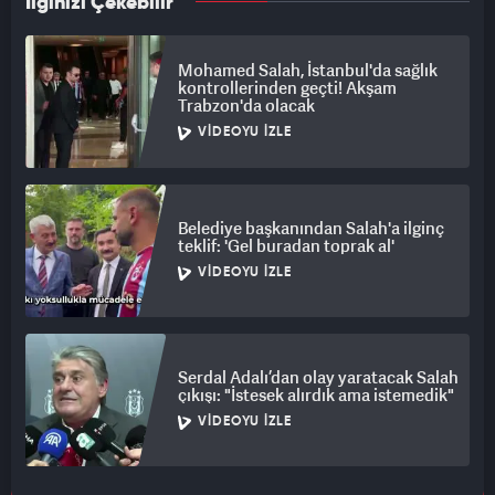
İlginizi Çekebilir
Mohamed Salah, İstanbul'da sağlık
kontrollerinden geçti! Akşam
Trabzon'da olacak
VIDEOYU İZLE
Belediye başkanından Salah'a ilginç
teklif: 'Gel buradan toprak al'
VIDEOYU İZLE
Serdal Adalı’dan olay yaratacak Salah
çıkışı: "İstesek alırdık ama istemedik"
VIDEOYU İZLE