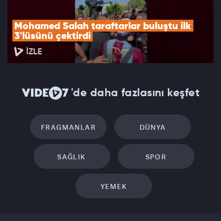
Mohamed Salah taraftarlar buluştu ilk 
3'lüsünü çektirdi
İZLE
'de daha fazlasını keşfet
FRAGMANLAR
DÜNYA
SAĞLIK
SPOR
YEMEK