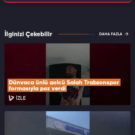
İlginizi Çekebilir
DAHA FAZLA
Dünyaca ünlü golcü Salah Trabzonspor 
formasıyla poz verdi
İZLE