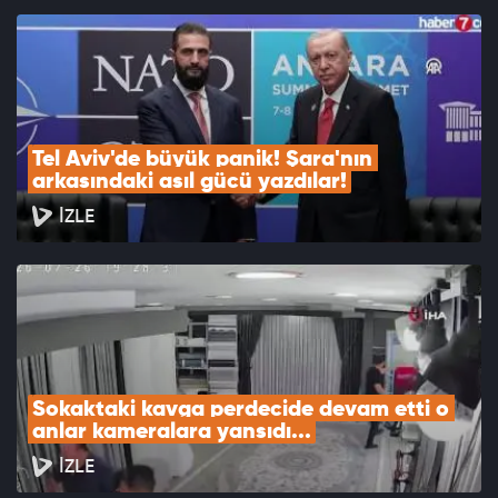
Tel Aviv'de büyük panik! Şara'nın 
arkasındaki asıl gücü yazdılar!
İZLE
Sokaktaki kavga perdecide devam etti o 
anlar kameralara yansıdı...
İZLE