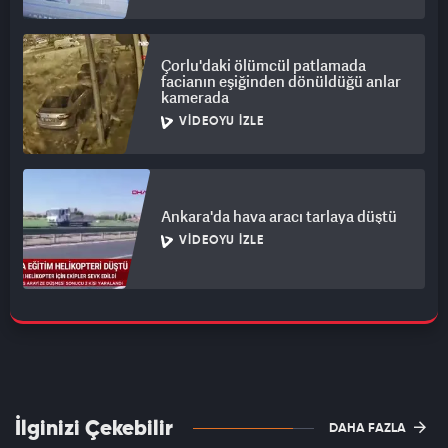
Çorlu'daki ölümcül patlamada
facianın eşiğinden dönüldüğü anlar
kamerada
VIDEOYU İZLE
Ankara'da hava aracı tarlaya düştü
VIDEOYU İZLE
İlginizi Çekebilir
DAHA FAZLA