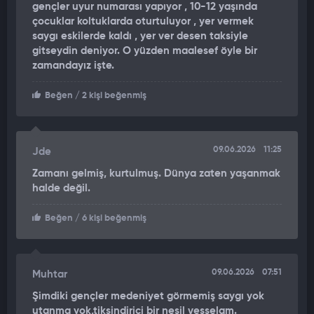
yerinde yaptı. Omuriliğinden ağır yaralandığı belirlenen Eliçin,
gençler uyur numarası yapıyor , 10-12 yaşında
çocuklar koltuklarda oturtuluyor , yer vermek
Seyrantepe Hamidiye Eğitim ve Araştırma Hastanesi’ne
saygı eskilerde kaldı , yer ver desen taksiyle
kaldırıldı.
gitseydin deniyor. O yüzden maalesef öyle bir
zamandayız işte.
Tedavi altına alınan Eliçin, doktorların tüm müdahalelerine
rağmen
kazadan 1 gün sonra hayatını kaybetti.
Beğen
/ 2 kişi beğenmiş
ŞOFÖR ADLİ KONTROL ŞARTIYLA SERBEST BIRAKILDI
Olayın ardından polis ekipleri otobüsün güvenlik kamera
09.06.2026
11:25
Jde
görüntülerini incelemeye aldı. Yapılan incelemede, olay
Zamanı gelmiş, kurtulmuş. Dünya zaten yaşanmak
sırasında otobüsün hızının düşük olduğu belirlendi.
halde değil.
İfadesi alınan otobüs şoförü M.B. emniyetteki işlemlerinin
Beğen
/ 6 kişi beğenmiş
ardından adli kontrol şartıyla serbest bırakıldı.
SORUŞTURMA BAŞLATILDI
09.06.2026
07:51
Muhtar
Savcılık
"Şüpheli ölüm"
olarak değerlendirdiği olayla ilgili
Şimdiki gençler medeniyet görmemiş saygı yok
soruşturma başlattı.
utanma yok,tiksindirici bir nesil vesselam.