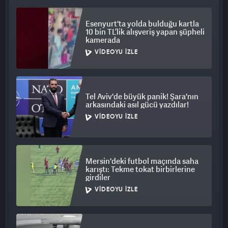
Esenyurt'ta yolda bulduğu kartla
10 bin TL’lik alışveriş yapan şüpheli
kamerada
VIDEOYU İZLE
Tel Aviv'de büyük panik! Şara'nın
arkasındaki asıl gücü yazdılar!
VIDEOYU İZLE
Mersin'deki futbol maçında saha
karıştı: Tekme tokat birbirlerine
girdiler
VIDEOYU İZLE