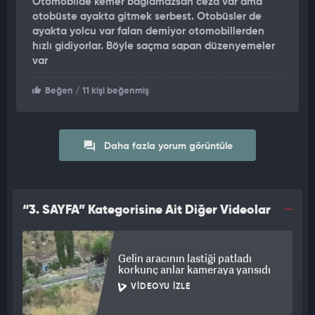
Otomobilde kemer bağlamazsan ceza var ama
otobüste ayakta gitmek serbest. Otobüsler de
ayakta yolcu var falan demiyor otomobillerden
hızlı gidiyorlar. Böyle saçma sapan düzenyemeler
var
Beğen
/ 11 kişi beğenmiş
Daha fazla yorum görüntüle
“3. SAYFA” Kategorisine Ait Diğer Videolar
Gelin aracının lastiği patladı
korkunç anlar kameraya yansıdı
VIDEOYU İZLE