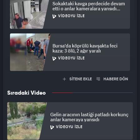
Sokaktaki kavga perdecide devam
etti o anlar kameralara yansıdı...
VIDEOYU İZLE
Bursa'da köprülü kavşakta feci
kaza: 3 ölü, 2 ağır yaralı
VIDEOYU İZLE
SİTENE EKLE
HABERE DÖN
Sıradaki Video
Gelin aracının lastiği patladı korkunç
anlar kameraya yansıdı
VIDEOYU İZLE