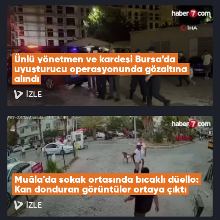
Ünlü yönetmen ve kardeşi Bursa’da 
uyuşturucu operasyonunda gözaltına 
alındı
İZLE
Muğla'da sokak ortasında bıçaklı düello: 
Kan donduran görüntüler ortaya çıktı
İZLE