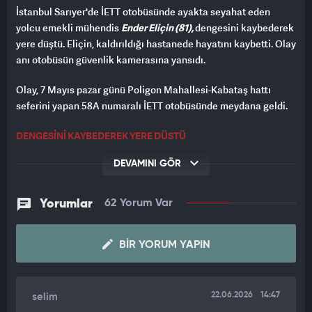
İstanbul Sarıyer'de İETT otobüsünde ayakta seyahat eden
yolcu emekli mühendis
Ender Eliçin (81),
dengesini kaybederek
yere düştü. Eliçin, kaldırıldığı hastanede hayatını kaybetti. Olay
anı otobüsün güvenlik kamerasına yansıdı.
Olay, 7 Mayıs pazar günü Poligon Mahallesi-Kabataş hattı
seferini yapan 58A numaralı İETT otobüsünde meydana geldi.
DENGESİNİ KAYBEDEREK YERE DÜŞTÜ
Edinilen bilgiye göre, otobüste ayakta seyahat eden Ender
DEVAMINI GÖR
Eliçin, ön kapıya yakın bölümde bulunduğu sırada dengesini
kaybederek yere düştü.
Yorumlar
62 Yorum Var
Eliçin’in düştüğünü fark eden otobüs şoförü aracı durdurarak
sağlık ekiplerine haber verdi.
BIR YORUM YAPIN
HASTANEDE HAYATINI KAYBETTİ
22.06.2026
14:47
selim
İhbar üzerine gelen sağlık ekipleri, Eliçin’e ilk müdahaleyi olay