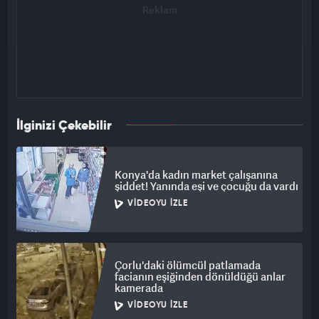
İlginizi Çekebilir
Konya'da kadın market çalışanına
şiddet! Yanında eşi ve çocuğu da vardı
VIDEOYU İZLE
Çorlu'daki ölümcül patlamada
facianın eşiğinden dönüldüğü anlar
kamerada
VIDEOYU İZLE