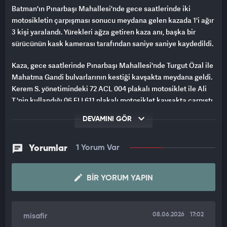
Batman'ın Pınarbaşı Mahallesi'nde gece saatlerinde iki
motosikletin çarpışması sonucu meydana gelen kazada 1'i ağır
3 kişi yaralandı. Yürekleri ağza getiren kaza anı, başka bir
sürücünün kask kamerası tarafından saniye saniye kaydedildi.
Kaza, gece saatlerinde Pınarbaşı Mahallesi'nde Turgut Özal ile
Mahatma Gandi bulvarlarının kestiği kavşakta meydana geldi.
Kerem S. yönetimindeki 72 ACL 004 plakalı motosiklet ile Ali
T.'nin kullandığı 06 EIJ 611 plakalı motosiklet kavşakta çarpıştı.
Çarpışmanın etkisiyle iki motosiklet sürücüsü de yola
DEVAMINI GÖR
savruldu. Çevredekilerin ihbarı üzerine kaza yerine sağlık ve
polis ekipleri sevk edildi.
Yorumlar
1 Yorum Var
SÜRÜCÜNÜN HAYATİ TEHLİKESİ SÜRÜYOR
Kazada yaralanan sürücüler Kerem S. ile Ali T. ve
BIR YORUM YAPIN
motosikletlerden birinde bulunan Furkan Ö. (25), sağlık
ekiplerinin ilk müdahalesinin ardından hastaneye kaldırıldı.
Yaralılardan Kerem S.'nin hayati tehlikesinin bulunduğu
08.06.2026
17:02
misafir
öğrenildi. Kaza nedeniyle bir süre kontrollü sağlanan trafik,