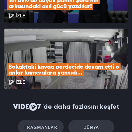
Tel Aviv'de büyük panik! Şara'nın 
arkasındaki asıl gücü yazdılar!
İZLE
Sokaktaki kavga perdecide devam etti o 
anlar kameralara yansıdı...
İZLE
'de daha fazlasını keşfet
FRAGMANLAR
DÜNYA