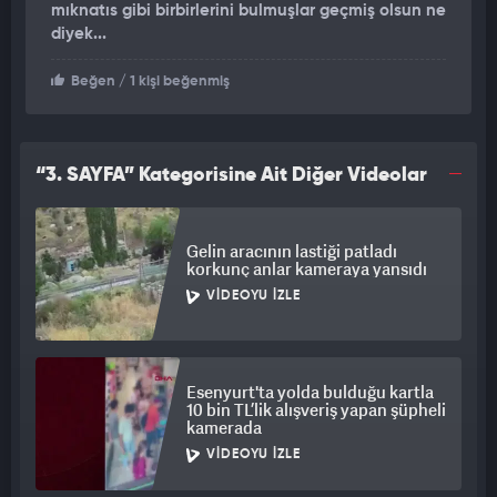
mıknatıs gibi birbirlerini bulmuşlar geçmiş olsun ne
araçların kaldırılmasının ardından normale döndü.
diyek...
KAZA ANI KASK KAMERASINDA
Beğen
/ 1 kişi beğenmiş
Öte yandan kaza, aynı güzergahta seyreden başka bir
motosiklet sürücüsünün kask kamerasına yansıdı. Kazayla
ilgili inceleme başlatıldı.
“3. SAYFA” Kategorisine Ait Diğer Videolar
Gelin aracının lastiği patladı
korkunç anlar kameraya yansıdı
VIDEOYU İZLE
Esenyurt'ta yolda bulduğu kartla
10 bin TL’lik alışveriş yapan şüpheli
kamerada
VIDEOYU İZLE