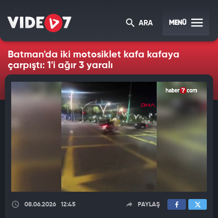
MENÜ
ARA
Batman'da iki motosiklet kafa kafaya
çarpıştı: 1'i ağır 3 yaralı
08.06.2026
12:45
PAYLAŞ