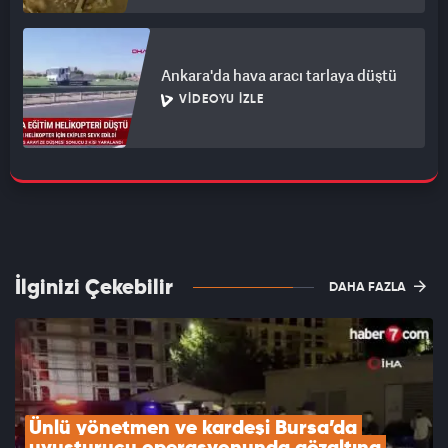
Ankara'da hava aracı tarlaya düştü
VIDEOYU İZLE
İlginizi Çekebilir
DAHA FAZLA
Ünlü yönetmen ve kardeşi Bursa’da 