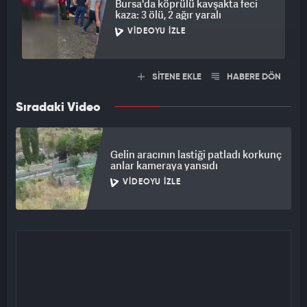
Bursa'da köprülü kavşakta feci
kaza: 3 ölü, 2 ağır yaralı
VIDEOYU İZLE
SİTENE EKLE
HABERE DÖN
Sıradaki Video
Gelin aracının lastiği patladı korkunç
anlar kameraya yansıdı
VIDEOYU İZLE