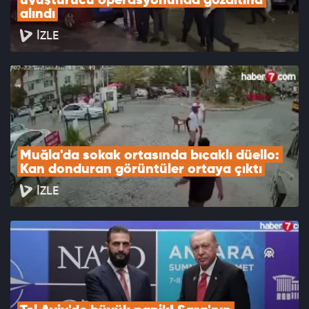
uyuşturucu operasyonunda gözaltına 
alındı
İZLE
Muğla'da sokak ortasında bıçaklı düello: 
Kan donduran görüntüler ortaya çıktı
İZLE