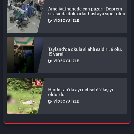
Ameliyathanede can pazarı: Deprem
sırasında doktorlar hastaya siper oldu
VIDEOYU İZLE
Tayland'da okula silahlı saldırı: 6 ölü,
15 yaralı
VIDEOYU İZLE
Hindistan'da ayı dehşeti! 2 kişiyi
öldürdü
VIDEOYU İZLE