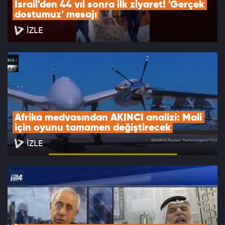
İsrail'den 44 yıl sonra ilk ziyaret! 'Gerçek 
dostumuz' mesajı
İZLE
Afrika medyasından AKINCI analizi: Mali 
için oyunu tamamen değiştirecek
İZLE