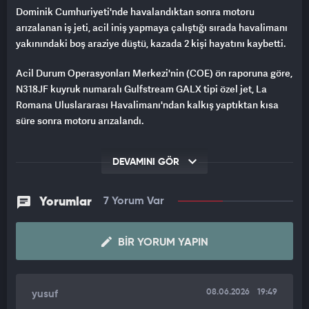
Dominik Cumhuriyeti'nde havalandıktan sonra motoru
arızalanan iş jeti, acil iniş yapmaya çalıştığı sırada havalimanı
yakınındaki boş araziye düştü, kazada 2 kişi hayatını kaybetti.
Acil Durum Operasyonları Merkezi'nin (COE) ön raporuna göre,
N318JF kuyruk numaralı Gulfstream GALX tipi özel jet, La
Romana Uluslararası Havalimanı'ndan kalkış yaptıktan kısa
süre sonra motoru arızalandı.
Bunun üzerine acil iniş yapmaya çalışan jet, havalimanı
DEVAMINI GÖR
yakınındaki boş araziye düştü.
Kazada pilot ve yardımcı pilot hayatını kaybetti. Yetkililer,
Yorumlar
7 Yorum Var
uçakta mürettebat dışında kimsenin bulunmadığını açıkladı.
Sosyal medyada paylaşılan görüntülerde, piste iniş yapmaya
BIR YORUM YAPIN
çalışan jetin motorundan yoğun duman yükseldiği, ardından
jetin alev alarak ateş topuna dönüştüğü görüldü.
08.06.2026
19:49
yusuf
Yerel basında yer alan bilgilere göre, pilotlar kalkışın ardından