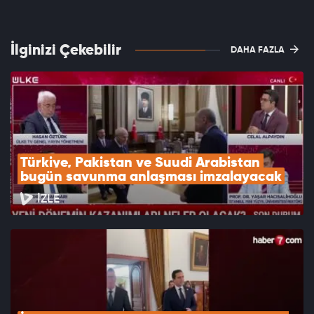
İlginizi Çekebilir
DAHA FAZLA
Türkiye, Pakistan ve Suudi Arabistan 
bugün savunma anlaşması imzalayacak
İZLE