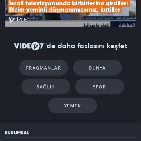
İsrail televizyonunda birbirlerine girdiler: 
Bizim yeminli düşmanımızsınız, katiller
İZLE
'de daha fazlasını keşfet
FRAGMANLAR
DÜNYA
SAĞLIK
SPOR
YEMEK
KURUMSAL