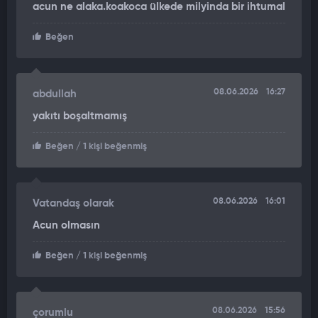
acun ne alaka.koakoca ülkede milyinda bir ihtumal
meydana gelen motor arızası nedeniyle havalimanına geri
dönerek acil iniş prosedürünü başlattı.
Beğen
Ancak dönüş manevrası sırasında kullanımda olan pistin ters
yönünden yaklaşmaya çalışan ekip, güvenli inişi
gerçekleştiremedi.
08.06.2026
16:27
abdullah
yakıtı boşaltmamış
Beğen
/ 1 kişi beğenmiş
08.06.2026
16:01
Vatandaş olarak
Acun olmasın
Beğen
/ 1 kişi beğenmiş
08.06.2026
15:56
çorumlu