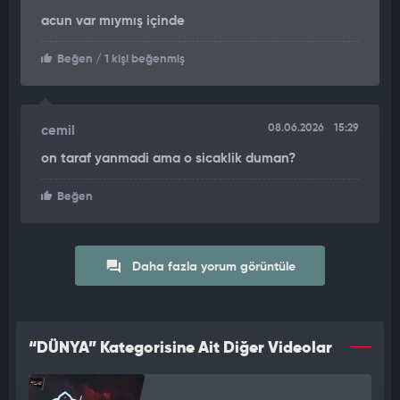
acun var mıymış içinde
Beğen
/ 1 kişi beğenmiş
08.06.2026
15:29
cemil
on taraf yanmadi ama o sicaklik duman?
Beğen
Daha fazla yorum görüntüle
“DÜNYA” Kategorisine Ait Diğer Videolar