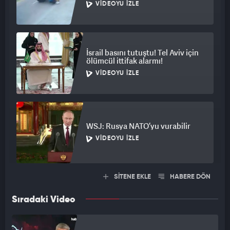
VIDEOYU İZLE
İsrail basını tutuştu! Tel Aviv için
ölümcül ittifak alarmı!
VIDEOYU İZLE
WSJ: Rusya NATO’yu vurabilir
VIDEOYU İZLE
SİTENE EKLE
HABERE DÖN
Sıradaki Video