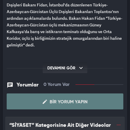
Dışişleri Bakanı Fidan, İstanbul'da düzenlenen Türkiye-
Azerbaycan-Gürcistan Üçlü Dışişleri Bakanları Toplantısı'nın
ardından açıklamalarda bulundu. Bakan Hakan Fidan "Türkiye-
Azerbaycan-Gürcistan üçlü mekanizmasının Güney
Kafkasya'da barış ve istikrarın teminatı olduğunu ve Orta
Koridor, üçlü iş birliğimizin stratejik omurgalarından biri haline
gelmiştir" dedi.
DEVAMINI GÖR
Yorumlar
0 Yorum Var
BIR YORUM YAPIN
“SİYASET” Kategorisine Ait Diğer Videolar