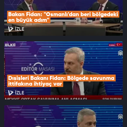
Bakan Fidan: "Osmanlı'dan beri bölgedeki 
en büyük adım"
İZLE
Dışişleri Bakanı Fidan: Bölgede savunma 
ittifakına ihtiyaç var
İZLE