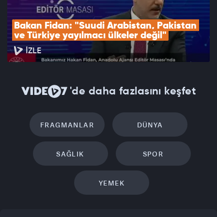
Bakan Fidan: "Suudi Arabistan, Pakistan 
ve Türkiye yayılmacı ülkeler değil"
İZLE
'de daha fazlasını keşfet
FRAGMANLAR
DÜNYA
SAĞLIK
SPOR
YEMEK