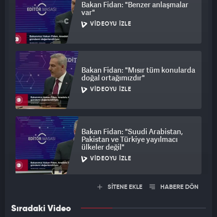
Bakan Fidan: "Benzer anlaşmalar
var"
VIDEOYU İZLE
Bakan Fidan: "Mısır tüm konularda
doğal ortağımızdır"
VIDEOYU İZLE
Bakan Fidan: "Suudi Arabistan,
Pakistan ve Türkiye yayılmacı
ülkeler değil"
VIDEOYU İZLE
SİTENE EKLE
HABERE DÖN
Sıradaki Video