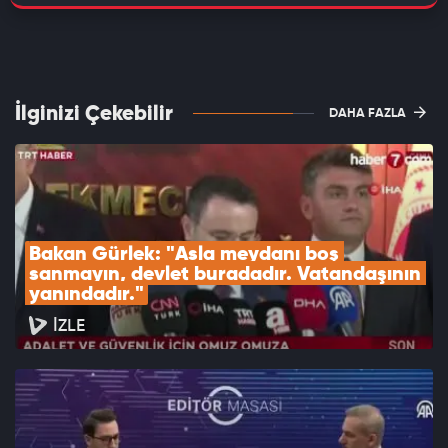
İlginizi Çekebilir
DAHA FAZLA
Bakan Gürlek: "Asla meydanı boş 
sanmayın, devlet buradadır. Vatandaşının 
yanındadır."
İZLE