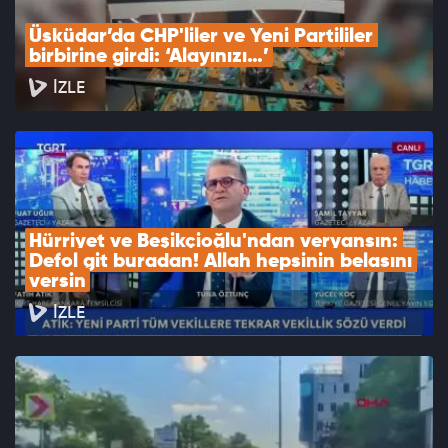
Üsküdar’da CHP'liler ve Yeni Partililer 
birbirine girdi: ‘Alayınızı…’
İZLE
Hürriyet ve Beşikçioğlu'ndan veryansın: 
Defol git buradan! Allah hepsinin belasını 
versin
İZLE