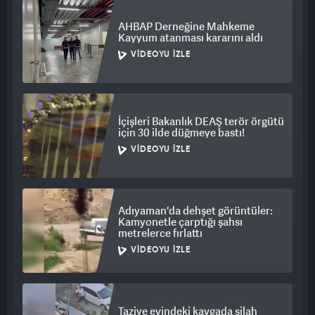
AHBAP Derneğine Mahkeme
Kayyum atanması kararını aldı
VIDEOYU İZLE
İçişleri Bakanlık DEAŞ terör örgütü
için 30 ilde düğmeye bastı!
VIDEOYU İZLE
Adıyaman'da dehşet görüntüler:
Kamyonetle çarptığı şahsı
metrelerce fırlattı
VIDEOYU İZLE
Taziye evindeki kavgada silah