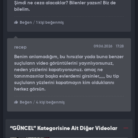
Şimdi ne ceza alacaklar? Bilenler yazsın! Biz de
bilelim.
Beğen
/ 1 kişi beğenmiş
09.06.2026
17:28
recep
Benim anlamadığım, bu hırsızlar yada buna benzer
suçluların video görüntülerini yayınlıyorsunuz,
neden yüzlerini kapatıyorsunuz. amaç ne
tanınmasınlar başka evlerdemi girsinler,,,,, bu tip
suçluların yüzlerini kapatmayın kim olduklarını
herkez görsün.
Beğen
/ 4 kişi beğenmiş
“GÜNCEL” Kategorisine Ait Diğer Videolar