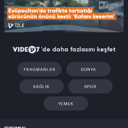
Eyüpsultan'da trafikte tartıştığı 
sürücünün önünü kesti: 'Kafanı keserim'
İZLE
'de daha fazlasını keşfet
FRAGMANLAR
DÜNYA
SAĞLIK
SPOR
YEMEK