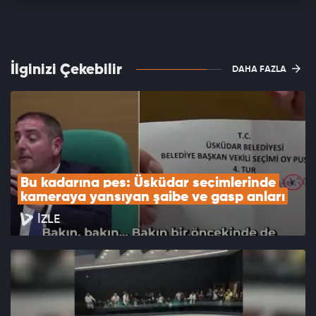
İlginizi Çekebilir
DAHA FAZLA
Bu kadarına pes: Üsküdar seçimlerinde 
kameraya yansıyan şaibe ve gasp anları
İZLE