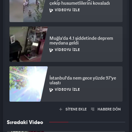
çekip husumetlilerini kovaladı
VIDEOYU İZLE
Muğla'da 4.1 şiddetinde deprem
meydana geldi
VIDEOYU İZLE
İstanbul'da nem gece yüzde 97'ye
ulaştı
VIDEOYU İZLE
SİTENE EKLE
HABERE DÖN
Sıradaki Video