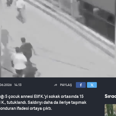
.06.2026
14:13
PAYLAŞ
ığı 5 çocuk annesi Elif K.'yi sokak ortasında 15
Sıra
K., tutuklandı. Saldırıyı daha da ileriye taşımak
donduran ifadesi ortaya çıktı.