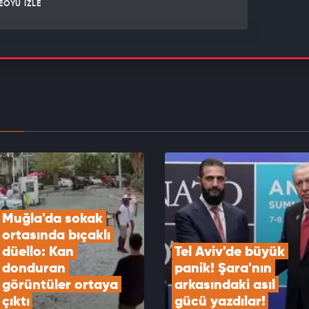
EOYU İZLE
aki kavga perdecide devam etti o anlar
lara yansıdı...
EOYU İZLE
da köprülü kavşakta feci kaza: 3 ölü, 2 ağır yaralı
EOYU İZLE
Muğla'da sokak 
ortasında bıçaklı 
düello: Kan 
Tel Aviv'de büyük 
donduran 
panik! Şara'nın 
görüntüler ortaya 
arkasındaki asıl 
çıktı
gücü yazdılar!