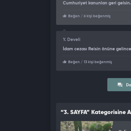
Cumhuriyet kanunları geri gelsin.
Beğen
/ 6 kişi beğenmiş
Y. Develi
İdam cezası Reisin önüne gelince
Beğen
/ 13 kişi beğenmiş
Da
“3. SAYFA” Kategorisine A