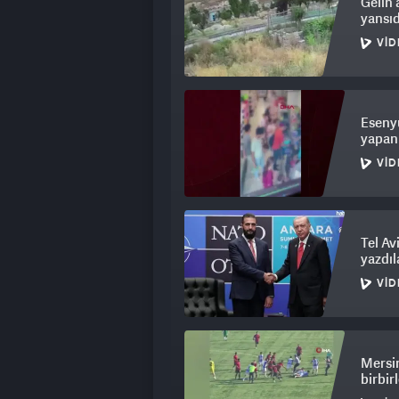
Gelin 
yansıd
VID
Esenyu
yapan
VID
Tel Av
yazdıl
VID
Mersin
birbirl