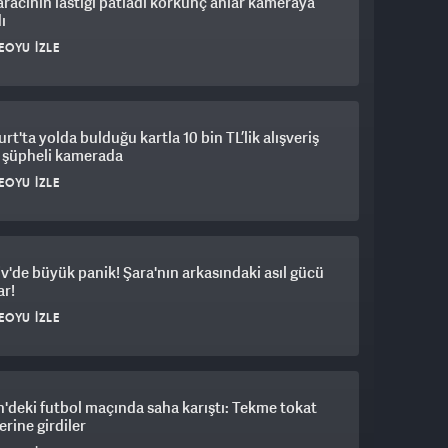
aracının lastiği patladı korkunç anlar kameraya
ı
EOYU İZLE
rt'ta yolda bulduğu kartla 10 bin TL’lik alışveriş
 şüpheli kamerada
EOYU İZLE
iv'de büyük panik! Şara'nın arkasındaki asıl gücü
ar!
EOYU İZLE
'deki futbol maçında saha karıştı: Tekme tokat
erine girdiler