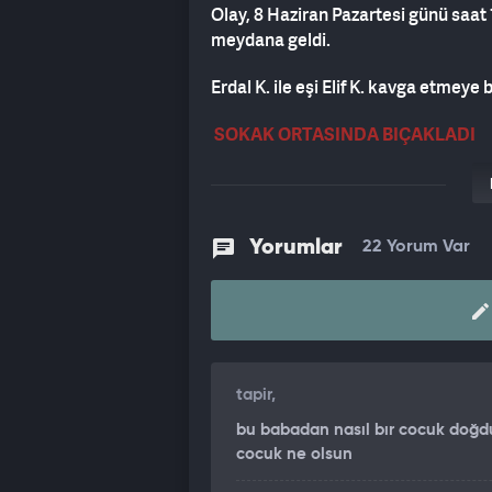
Olay, 8 Haziran Pazartesi günü saat 
meydana geldi.
Erdal K. ile eşi Elif K. kavga etmeye 
SOKAK ORTASINDA BIÇAKLADI
Sokağa çıkan ikiliden Erdal K., her
vücudunun çeşitli yerlerinden defal
Yorumlar
22 Yorum Var
Çevredeki vatandaşların ihbarı üzerin
LİNÇTEN POLİS KURTARDI
Erdal K.,
olay yerine gelen polise tes
edilmek istendi.
tapir,
Polis ekipleri, öfkeli kalabalığı uzak
bu babadan nasıl bır cocuk doğd
cocuk ne olsun
Olay yerinde yapılan ilk müdahalenin