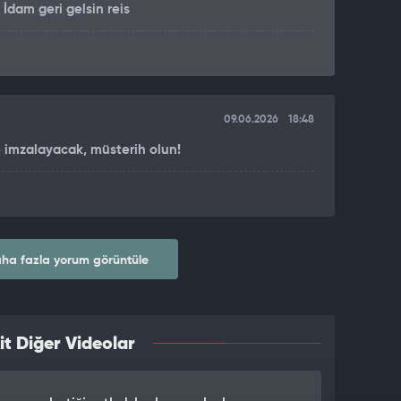
 İdam geri gelsin reis
09.06.2026
18:48
 imzalayacak, müsterih olun!
ha fazla yorum görüntüle
it Diğer Videolar