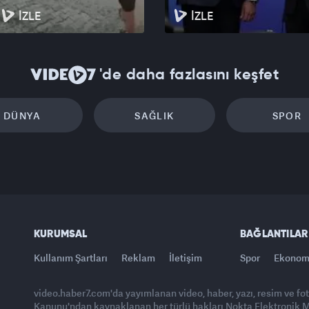
İZLE
İZLE
'de daha fazlasını keşfet
DÜNYA
SAĞLIK
SPOR
KURUMSAL
BAĞLANTILAR
Kullanım Şartları
Reklam
İletişim
Spor
Ekonom
video.haber7.com'da yayımlanan video, haber, yazı, resim ve fo
Kanunu'ndan kaynaklanan her türlü hakları Nokta Elektronik Med