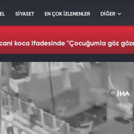
EL
SİYASET
EN ÇOK İZLENENLER
DİĞER
n cani koca ifadesinde "Çocuğumla göz göz