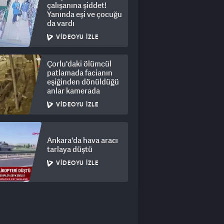
çalışanına şiddet!
Yanında eşi ve çocuğu
da vardı
VIDEOYU İZLE
Çorlu'daki ölümcül
patlamada facianın
eşiğinden dönüldüğü
anlar kamerada
VIDEOYU İZLE
Ankara'da hava aracı
tarlaya düştü
VIDEOYU İZLE