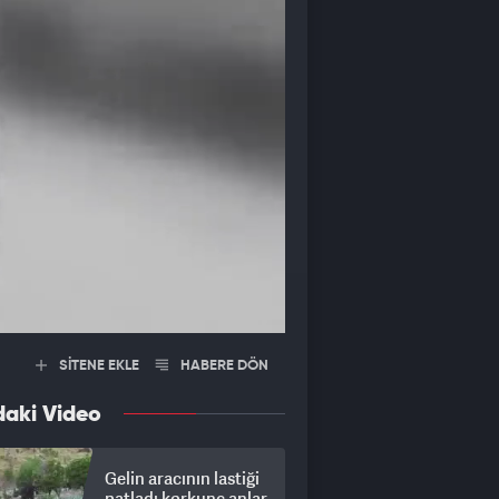
SİTENE EKLE
HABERE DÖN
daki Video
Gelin aracının lastiği
patladı korkunç anlar