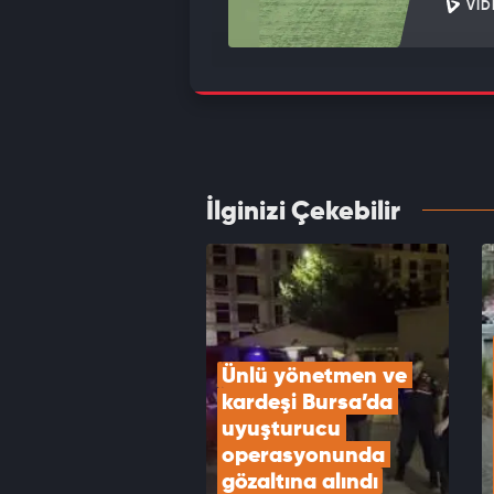
VID
Sokakt
kamera
VID
İlginizi Çekebilir
Bursa'
VID
Ünlü yönetmen ve 
kardeşi Bursa’da 
uyuşturucu 
operasyonunda 
gözaltına alındı