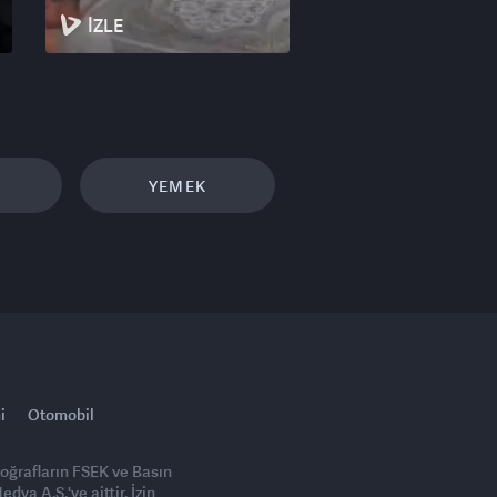
İZLE
YEMEK
i
Otomobil
toğrafların FSEK ve Basın
ya A.Ş.'ye aittir. İzin