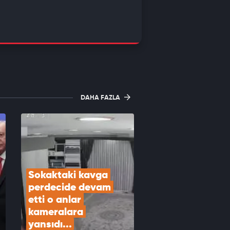
DAHA FAZLA
Sokaktaki kavga 
perdecide devam 
etti o anlar 
kameralara 
yansıdı...