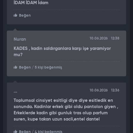
İDAM İDAM İdam
uzaklaştı. Olayın ardından genç kadın polis merkezine giderek
şahıslar hakkında şikayetçi olurken, polis ekiplerinin olayla
Beğen
ilgili incelemesi sürüyor.
SANİYE SANİYE YANSIDI
10.06.2026
12:38
Nuran
Öte yandan, olay anı bir güvenlik kamerasına saniye saniye
KADES , kadin saldırganlara karşı işe yaramiyor
yansıdı. Görüntülerde bir aracın bankta oturan kadın ve
mu?
çocuğuna yaklaştığı, ardından darp etmeye başladıkları
görüldü. Ayrıca, dün akşam saatlerinde ise genç kadını darp
Beğen
/ 5 kişi beğenmiş
eden şahıslar olay anında çektikleri videoyu sosyal medya
hesapları ve Whatsapp gruplarından paylaştı.
10.06.2026
12:36
...
Toplumsal cinsiyet esitligi diye diye esitledik en
sonunda. Kadinlar erkek gibi oldu pantolon giyen ,
Erkeklerde kadin gibi gunluk tras olup parfum
suren, kupe takan uzun sacli,entel dantel
Beğen
/ 4 kişi beğenmiş