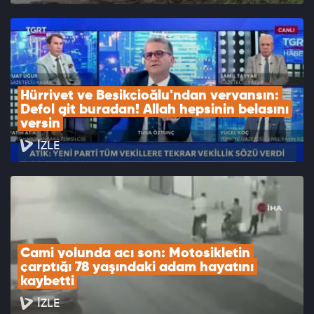
Hürriyet ve Beşikçioğlu'ndan veryansın: 
Defol git buradan! Allah hepsinin belasını 
versin
İZLE
Cami yolunda acı son: Motosikletin 
çarptığı 78 yaşındaki adam hayatını 
kaybetti
İZLE