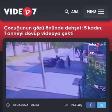
MENÜ
ARA
Çocuğunun gözü önünde dehşet: 5 kadın,
1 anneyi dövüp videoya çekti
10.06.2026
04:26
PAYLAŞ