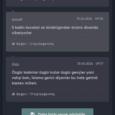
10.06.2026
09:38
Ismail
5 kadin kocalari ac biraktigindan öcünü disarida
cikariyorlar
Beğen
/ 2 kişi beğenmiş
10.06.2026
09:17
Göz
Özgür kadınlar özgür kızlar özgür gençler yani
vahşi batı, İslama gerici diyenler bu hale getirdi
kasten milleti.
Beğen
/ 17 kişi beğenmiş
Daha fazla yorum görüntüle