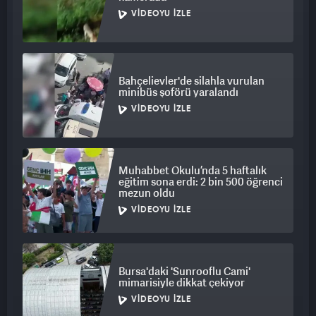
VIDEOYU İZLE
Bahçelievler'de silahla vurulan
minibüs şoförü yaralandı
VIDEOYU İZLE
Muhabbet Okulu’nda 5 haftalık
eğitim sona erdi: 2 bin 500 öğrenci
mezun oldu
VIDEOYU İZLE
Bursa'daki 'Sunrooflu Cami'
mimarisiyle dikkat çekiyor
VIDEOYU İZLE