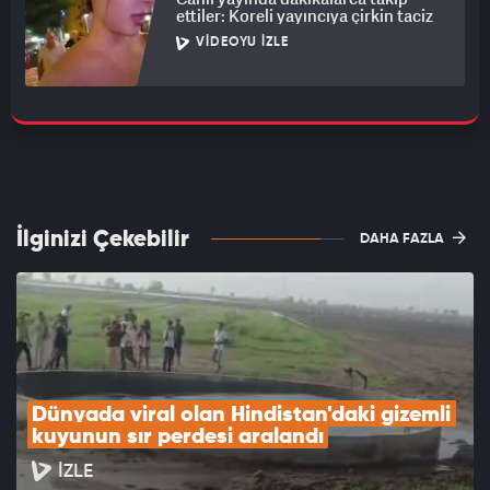
ettiler: Koreli yayıncıya çirkin taciz
VIDEOYU İZLE
İlginizi Çekebilir
DAHA FAZLA
Dünyada viral olan Hindistan'daki gizemli 
kuyunun sır perdesi aralandı
İZLE