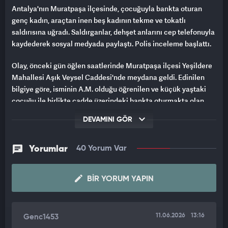
Antalya'nın Muratpaşa ilçesinde, çocuğuyla bankta oturan
genç kadın, araçtan inen beş kadının tekme ve tokatlı
saldırısına uğradı. Saldırganlar, dehşet anlarını cep telefonuyla
kaydederek sosyal medyada paylaştı. Polis inceleme başlattı.
Olay, önceki gün öğlen saatlerinde Muratpaşa ilçesi Yeşildere
Mahallesi Aşık Veysel Caddesi'nde meydana geldi. Edinilen
bilgiye göre, isminin A.M. olduğu öğrenilen ve küçük yaştaki
çocuğu ile birlikte cadde üzerindeki bankta oturmakta olan
genç kadının yanına plakası öğrenilemeyen siyah renkli bir
DEVAMINI GÖR
otomobil yaklaştı. Araçtan inen 5 kadın çocuğu ile birlikte
oturmakta olan genç kadına birden saldırmaya başladı.
Yorumlar
40 Yorum Var
ACI İÇİNDE YERDE KIVRANDI
Kimliği belirsiz 5 kadının tekme ve yumruklu saldırısına maruz
BIR YORUM YAPIN
kalan kadın çevreden yardım isterken, darp eden kadınlardan
birisi de o anları cep telefonu ile kayda aldı. Dakikalarca
hemcinslerinin saldırısına uğrayan A.M. acı içinde yerde
11.06.2026
13:16
Genc1453
kıvranırken, olaya karışan kadınlar ise geldikleri araca binerek