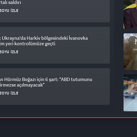
alı saldırı
EOYU İZLE
: Ukrayna'da Harkiv bölgesindeki İvanovka
im yeri kontrolümüze geçti
EOYU İZLE
an Hürmüz Boğazı için 6 şart: “ABD tutumunu
tirmezse açılmayacak”
EOYU İZLE
, ABD'den bağımsız İran'a saldıracak!
EOYU İZLE