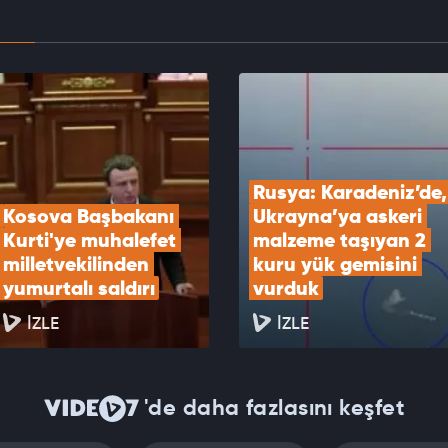
de 17 milyar dolarlık "savaş bütçesi" krizi:
ahu istiyor, maliye direniyor
EOYU İZLE
Rusya: Karadeniz’de, 
Kosova Başbakanı 
Ukrayna’ya askeri 
Kurti'ye muhalefet 
malzeme taşıyan 2 
milletvekilinden 
kuru yük gemisini 
yumurtalı saldırı
vurduk
İZLE
İZLE
'de daha fazlasını keşfet