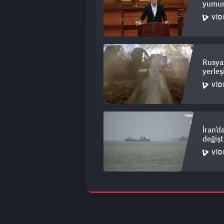
yumurt
VID
Rusya
yerleş
VID
İran’d
değiş
VID
İsrail
VID