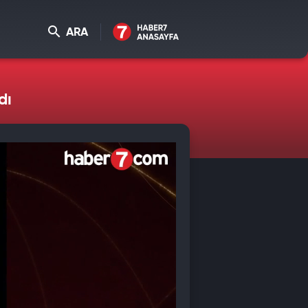
ARA
dı