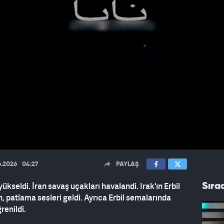
6.2026
04:27
PAYLAŞ
ükseldi. İran savaş uçakları havalandi. Irak'ın Erbil
Sıra
n, patlama sesleri geldi. Ayrıca Erbil semalarında
renildi.