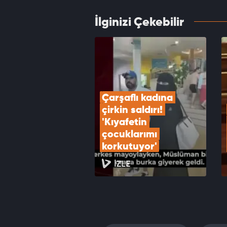
İlginizi Çekebilir
İsrail'
Netany
VID
Çarşaflı kadına 
çirkin saldırı! 
'Kıyafetin 
çocuklarımı 
korkutuyor'
İZLE