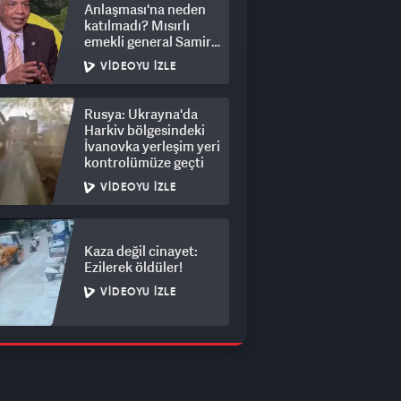
Anlaşması'na neden
katılmadı? Mısırlı
emekli general Samir
Ragheb açıkladı
VIDEOYU İZLE
Rusya: Ukrayna'da
Harkiv bölgesindeki
İvanovka yerleşim yeri
kontrolümüze geçti
VIDEOYU İZLE
Kaza değil cinayet:
Ezilerek öldüler!
VIDEOYU İZLE