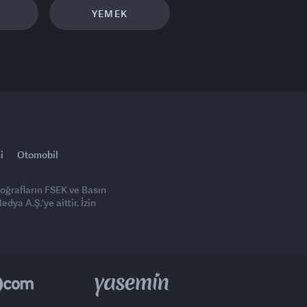
YEMEK
i
Otomobil
toğrafların FSEK ve Basın
ya A.Ş.'ye aittir. İzin