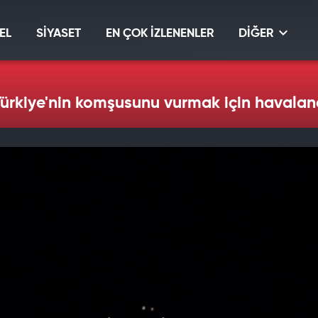
EL
SİYASET
EN ÇOK İZLENENLER
DİĞER
Türkiye'nin komşusunu vurmak için havalan