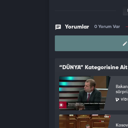
Yorumlar
0 Yorum Var
“DÜNYA” Kategorisine Ait
Bakan F
sürpri
VID
Kosova