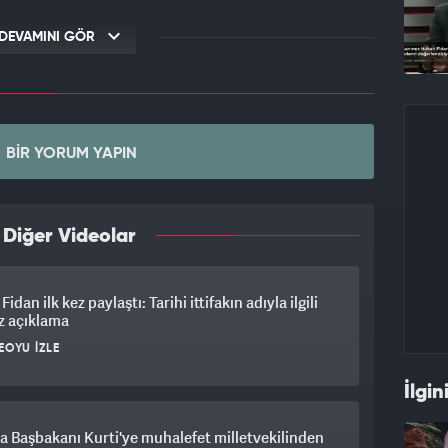
DEVAMINI GÖR
BIR YORUM YAPIN
 Diğer Videolar
idan ilk kez paylaştı: Tarihi ittifakın adıyla ilgili
z açıklama
EOYU İZLE
İlgin
 Başbakanı Kurti'ye muhalefet milletvekilinden