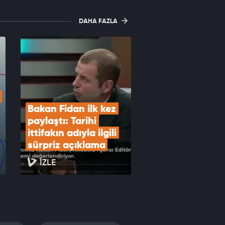
DAHA FAZLA
Bakan Fidan ilk kez 
paylaştı: Tarihi 
ittifakın adıyla ilgili 
sürpriz açıklama
İZLE