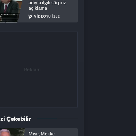
adıyla ilgili sürpriz
açıklama
VIDEOYU İZLE
izi Çekebilir
Mısır, Mekke