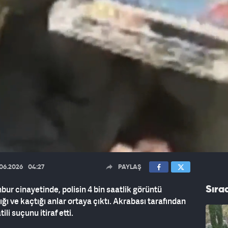
.06.2026
04:27
PAYLAŞ
nbur cinayetinde, polisin 4 bin saatlik görüntü
Sıra
ğı ve kaçtığı anlar ortaya çıktı. Akrabası tarafından
li suçunu itiraf etti.