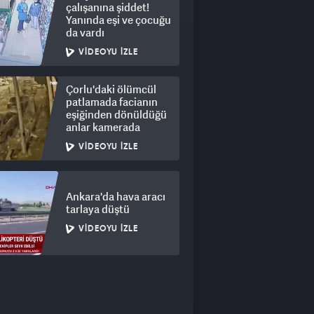
çalışanına şiddet!
Yanında eşi ve çocuğu
da vardı
VIDEOYU İZLE
Çorlu'daki ölümcül
patlamada facianın
eşiğinden dönüldüğü
anlar kamerada
VIDEOYU İZLE
Ankara'da hava aracı
tarlaya düştü
VIDEOYU İZLE