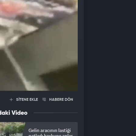
SİTENE EKLE
HABERE DÖN
daki Video
Gelin aracının lastiği
patladı korkunç anlar