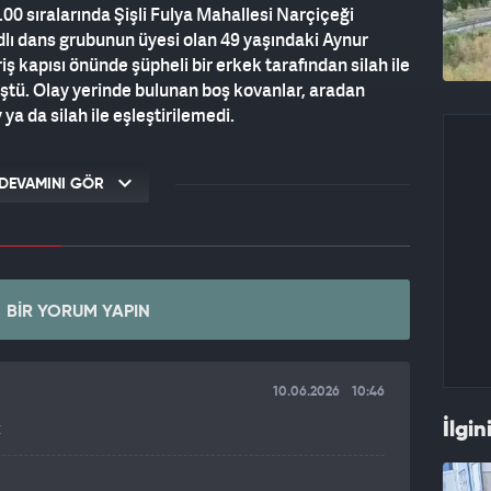
.00 sıralarında Şişli Fulya Mahallesi Narçiçeği
ı dans grubunun üyesi olan 49 yaşındaki Aynur
iş kapısı önünde şüpheli bir erkek tarafından silah ile
üştü. Olay yerinde bulunan boş kovanlar, aradan
a da silah ile eşleştirilemedi.
ın verdiği dilekçe üzerine, Aynur Kanbur'un
ve Yüksel K. hakkında ekipler tarafından inceleme
DEVAMINI GÖR
helilerin geçmişte Aynur Kanbur'u Bizim sülaleden
ri iddiası üzerine HTS kayıtları geriye dönük şekilde
eçhul Suçları Araştırma Daire Başkanlığı'nın
BIR YORUM YAPIN
ası tekrardan ele alındı. İstanbul Asayiş Şube
eri soruşturma ile ilgili çalışma başlattı.
10.06.2026
10:46
NDİ
İlgin
k
tülen soruşturmayla ilgili yeni detaylar ortaya çıktı.
 bir ekip kurduğu, ardından şüphelinin Mecidiyeköy'de