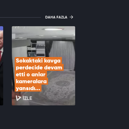
DAHA FAZLA
Sokaktaki kavga 
perdecide devam 
etti o anlar 
kameralara 
yansıdı...
İZLE