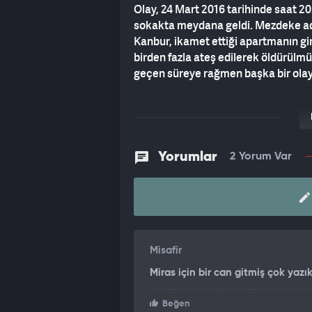
Olay, 24 Mart 2016 tarihinde saat 20
sokakta meydana geldi. Mezdeke adl
Kanbur, ikamet ettiği apartmanın gir
birden fazla ateş edilerek öldürülm
geçen süreye rağmen başka bir olay y
2017 yılında Aynur Kanbur'un ablasın
akrabaları olan Fazlı K., Serdar K. 
başlatılmıştı. İnceleme yapılan şüp
dansöz çıkmaz diyerek tehdit ettikle
Yorumlar
2 Yorum Var
incelenmişti.
Adalet Bakanlığı bünyesinde Faili M
kurulması sonrası Aynur Kanbur dosy
Müdürlüğü Cinayet Büro Amirliği ekipl
Misafir
4 BİN SAATLİK GÖRÜNTÜ İNCELE
Miras için bir can gitmiş çok yazı
Cinayet Büro Amirliği tarafından yürü
Polisin şüpheliye ulaşmak için özel
Beğen