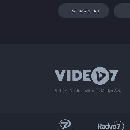
FRAGMANLAR
© 2026 - Nokta Elektronik Medya A.Ş.
anal 7 Avrupa
Ülke TV
Haber7