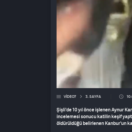
VIDEO7
3. SAYFA
10
Şişli'de 10 yıl önce işlenen Aynur Ka
incelemesi sonucu katilin keşif yaptı
öldürüldüğü belirlenen Kanbur'un kati