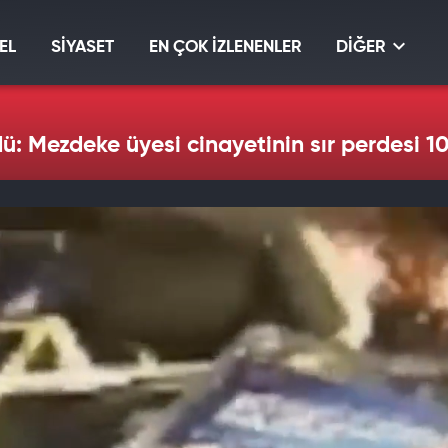
EL
SİYASET
EN ÇOK İZLENENLER
DİĞER
dü: Mezdeke üyesi cinayetinin sır perdesi 10