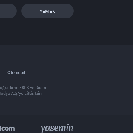
YEMEK
i
Otomobil
toğrafların FSEK ve Basın
ya A.Ş.'ye aittir. İzin