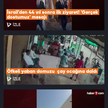
İsrail'den 44 yıl sonra ilk ziyaret! 'Gerçek 
dostumuz' mesajı
İZLE
Öfkeli yaban domuzu  çay ocağına daldı
İZLE