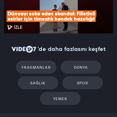
Dünyayı şoke eden skandal: Filistinli 
esirler için timsahlı hendek hazırlığı!
İZLE
'de daha fazlasını keşfet
FRAGMANLAR
DÜNYA
SAĞLIK
SPOR
YEMEK