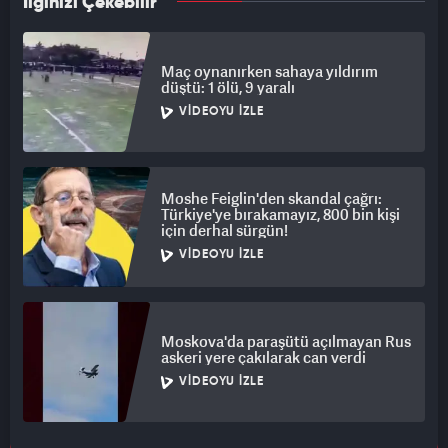
İlginizi Çekebilir
Maç oynanırken sahaya yıldırım
düştü: 1 ölü, 9 yaralı
VIDEOYU İZLE
Moshe Feiglin'den skandal çağrı:
Türkiye'ye bırakamayız, 800 bin kişi
için derhal sürgün!
VIDEOYU İZLE
Moskova'da paraşütü açılmayan Rus
askeri yere çakılarak can verdi
VIDEOYU İZLE