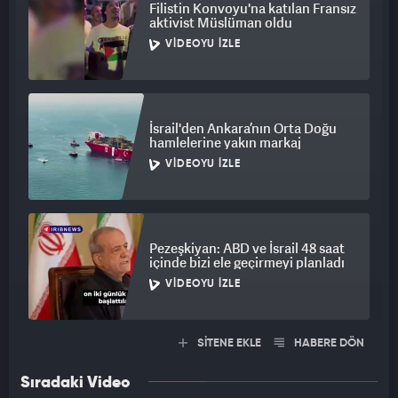
Filistin Konvoyu'na katılan Fransız
aktivist Müslüman oldu
VIDEOYU İZLE
İsrail'den Ankara’nın Orta Doğu
hamlelerine yakın markaj
VIDEOYU İZLE
Pezeşkiyan: ABD ve İsrail 48 saat
içinde bizi ele geçirmeyi planladı
VIDEOYU İZLE
SİTENE EKLE
HABERE DÖN
Sıradaki Video