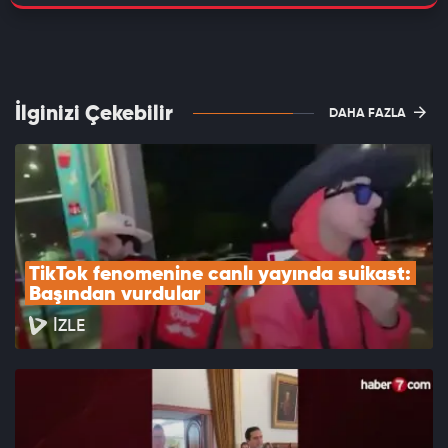
İlginizi Çekebilir
DAHA FAZLA
TikTok fenomenine canlı yayında suikast: 
Başından vurdular
İZLE