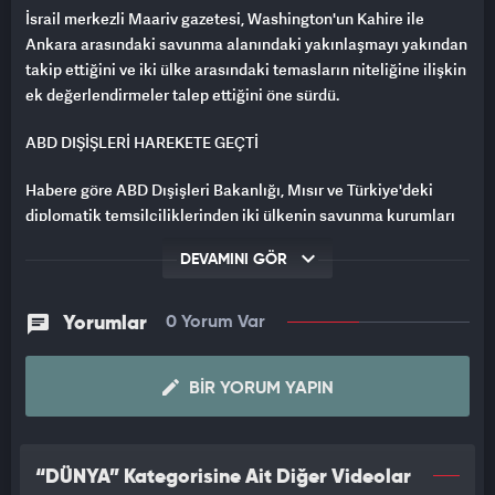
İsrail merkezli Maariv gazetesi, Washington'un Kahire ile
Ankara arasındaki savunma alanındaki yakınlaşmayı yakından
takip ettiğini ve iki ülke arasındaki temasların niteliğine ilişkin
ek değerlendirmeler talep ettiğini öne sürdü.
ABD DIŞİŞLERİ HAREKETE GEÇTİ
Habere göre ABD Dışişleri Bakanlığı, Mısır ve Türkiye'deki
diplomatik temsilciliklerinden iki ülkenin savunma kurumları
arasındaki son görüşmelere ilişkin analiz ve değerlendirmeler
DEVAMINI GÖR
istedi.
Maariv, Amerikan istihbarat birimlerinin son dönemde Kahire
Yorumlar
0 Yorum Var
ile Ankara arasında askeri ve güvenlik alanındaki iş birliğinde
artış gözlemlediğini, bunun da tarafların daha kapsamlı
savunma veya güvenlik anlaşmalarına yönelip yönelmediği
BIR YORUM YAPIN
konusunda Washington'da soru işaretleri oluşturduğunu yazdı.
İSRAİL DE ABD'Yİ BİLGİ TOPLUYOR
“DÜNYA” Kategorisine Ait Diğer Videolar