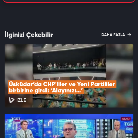
İlginizi Çekebilir
DAHA FAZLA
Üsküdar’da CHP'liler ve Yeni Partililer 
birbirine girdi: ‘Alayınızı…’
İZLE