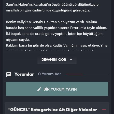
Şam'ın, Halep'in, Karabağ'ın özgürlüğünü gördüğümüz gibi
inşallah bir gün Kudüs'ün de özgürlüğünü göreceğiz.
Benim valiyken Cenabı Hak'tan bir niyazım vardı. Malum
burada beş sene valilik yaptıktan sonra Erzurum'a tayin oldum.
İki buçuk sene de orada görev yaptım. İçten içe büyüttüğüm
niyazım şuydu.
Rabbim bana bir gün de olsa Kudüs Valiliğini nasip et diye. Yine
inanıyorum ki Cenabı Hak o günleri bizlere gösterecek.
Mutlaka gösterecek. Ben buna bütün kalbimle inandım ve
DEVAMINI GÖR
inanmaya da devam ediyorum. Geçmişte olduğu gibi yine
oralar bizim olacak. Yine bizim hüküm ve tasarrufumuz altına
inşallah girecek. Çünkü başımızda Recep Tayyip Erdoğan gibi
Yorumlar
0 Yorum Var
bir küresel lider var. Bir dünya lideri var.
BIR YORUM YAPIN
“GÜNCEL” Kategorisine Ait Diğer Videolar