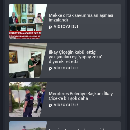
Mekke ortak savunma anlaşması
imzalandı
VIDEOYU İZLE
İlkay Çiçeğin kabül ettiği
yazışmaları eşi 'yapay zeka'
diyerek ret etti
VIDEOYU İZLE
Menderes Belediye Başkanı İlkay
Çiçek'e bir şok daha
VIDEOYU İZLE