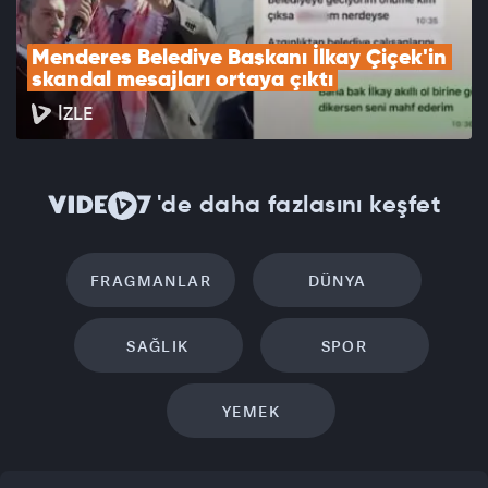
Menderes Belediye Başkanı İlkay Çiçek'in 
skandal mesajları ortaya çıktı
İZLE
'de daha fazlasını keşfet
FRAGMANLAR
DÜNYA
SAĞLIK
SPOR
YEMEK