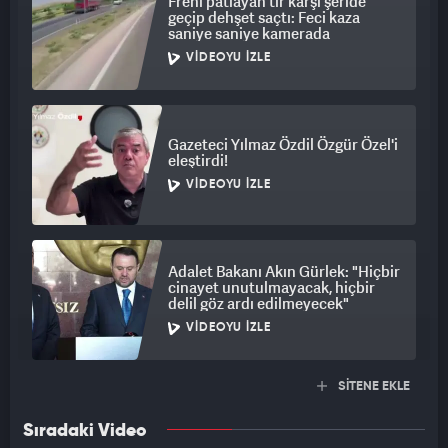
Freni patlayan tır karşı şeride
geçip dehşet saçtı: Feci kaza
saniye saniye kamerada
VIDEOYU İZLE
Gazeteci Yılmaz Özdil Özgür Özel'i
eleştirdi!
VIDEOYU İZLE
Adalet Bakanı Akın Gürlek: "Hiçbir
cinayet unutulmayacak, hiçbir
delil göz ardı edilmeyecek"
VIDEOYU İZLE
SİTENE EKLE
Sıradaki Video