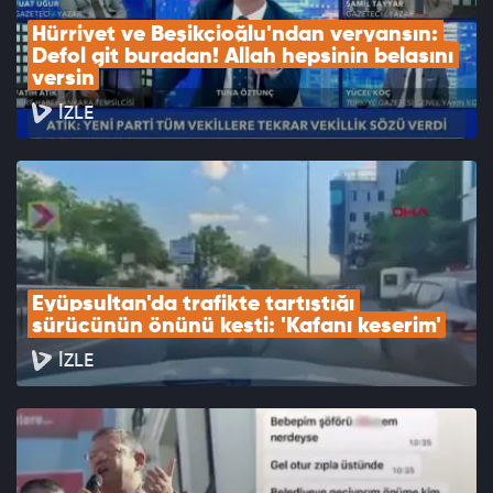
Hürriyet ve Beşikçioğlu'ndan veryansın: 
Defol git buradan! Allah hepsinin belasını 
versin
İZLE
Eyüpsultan'da trafikte tartıştığı 
sürücünün önünü kesti: 'Kafanı keserim'
İZLE