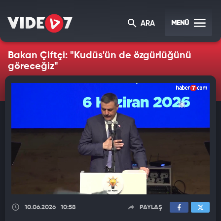
MENÜ
ARA
Bakan Çiftçi: "Kudüs'ün de özgürlüğünü
göreceğiz"
10.06.2026
10:58
PAYLAŞ