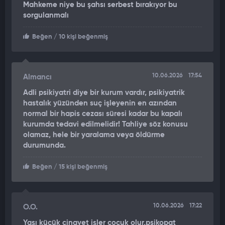
Mahkeme niye bu şahsı serbest bırakıyor bu
Çevredekiler durumu 112 Acil Çağrı Merkezi’ne haber
sorgulanmalı
verilmesinin ardından hastaneye kaldırıldı.
Beğen
/ 10 kişi beğenmiş
Hastanede yoğun bakımında tedavi gören Ateş, 5 günlük
yaşam mücadelesini kaybederek 27 Şubat 2025 tarihinde
hayatını kaybetti.
10.06.2026
17:54
Almancı
ŞARTLI OLARAK TAHLİYE EDİLDİ
Adli psikiyatri diye bir kurum vardır, psikiyatrik
hastalık yüzünden suç işleyenin en azından
Olayın ardından tutuklanan A.K.
normal bir hapis cezası süresi kadar bu kapalı
2 Haziran tarihinde görülen
kurumda tedavi edilmelidir! Tahliye söz konusu
mahkemede şartlı olarak tahliye edildi.
olamaz, hele bir yaralama veya öldürme
durumunda.
Tahliye edilen A.K’nin parke taşını Ateş’in kafasına atıp kaçtığı
anlar anbean kameraya yansıdı.
Beğen
/ 15 kişi beğenmiş
"3 GÜN SONRA EŞİM VEFAT ETTİ"
Şahsın mahkeme tarafından tahliye edilmesinin kendilerini
10.06.2026
17:22
O.O.
yıkıma uğrattığını söyleyen K.A,
"Nurettin Ateş çok iyi biri,
Yaşı küçük cinayet işler cocuk olur,psikopat