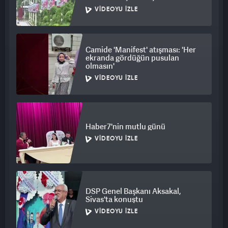
ışıklandırıldı
VIDEOYU İZLE
Camide 'Manifest' atışması: 'Her
ekranda gördüğün pusulan
olmasın'
VIDEOYU İZLE
Haber7'nin mutlu günü
VIDEOYU İZLE
DSP Genel Başkanı Aksakal,
Sivas'ta konuştu
VIDEOYU İZLE