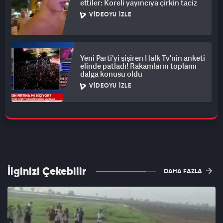
ettiler: Koreli yayıncıya çirkin taciz
VIDEOYU İZLE
Yeni Parti'yi şişiren Halk Tv'nin anketi
elinde patladı! Rakamların toplamı
dalga konusu oldu
VIDEOYU İZLE
İlginizi Çekebilir
DAHA FAZLA