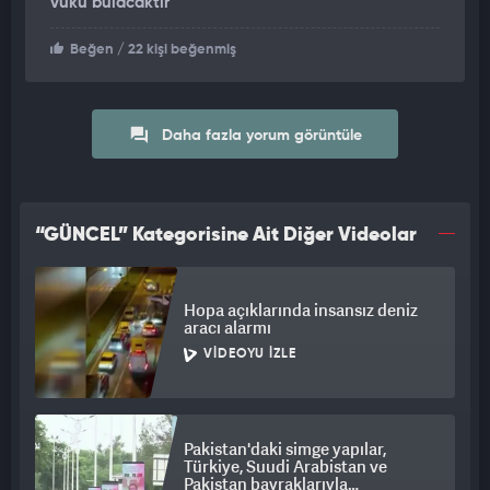
vuku bulacaktır
Beğen
/ 22 kişi beğenmiş
Daha fazla yorum görüntüle
“GÜNCEL” Kategorisine Ait Diğer Videolar
Hopa açıklarında insansız deniz
aracı alarmı
VIDEOYU İZLE
Pakistan'daki simge yapılar,
Türkiye, Suudi Arabistan ve
Pakistan bayraklarıyla