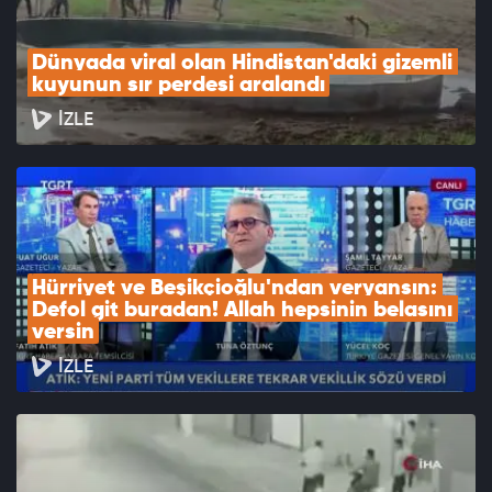
Dünyada viral olan Hindistan'daki gizemli 
kuyunun sır perdesi aralandı
İZLE
Hürriyet ve Beşikçioğlu'ndan veryansın: 
Defol git buradan! Allah hepsinin belasını 
versin
İZLE