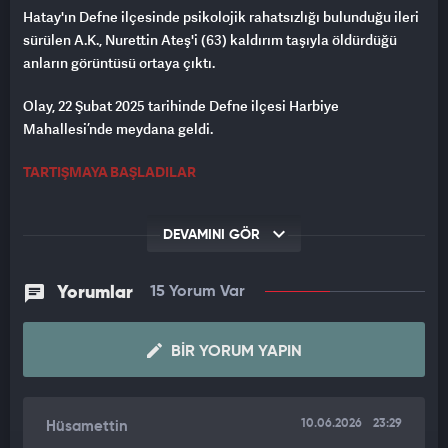
Hatay'ın Defne ilçesinde psikolojik rahatsızlığı bulunduğu ileri
sürülen A.K., Nurettin Ateş'i (63) kaldırım taşıyla öldürdüğü
anların görüntüsü ortaya çıktı.
Olay, 22 Şubat 2025 tarihinde Defne ilçesi Harbiye
Mahallesi’nde meydana geldi.
TARTIŞMAYA BAŞLADILAR
İddiaya göre, mahalle sakinlerinden Nurettin Ateş, kaldırımda
yürüdüğü esnada karşıdan gelen A.K. ile bilinmeyen bir
DEVAMINI GÖR
nedenden tartıştı.
Yorumlar
15 Yorum Var
Kısa sürede kavgaya dönüşen tartışmada zihinsel engelli
raporu bulunan A.K., elinde bıçak bulunan
Ateş'e kaldırım taşı
fırlattı.
BIR YORUM YAPIN
Ateş’in yere yığıldığını gören
A.K. olay yerinden kaçtı.
10.06.2026
23:29
Hüsamettin
HASTANEDE HAYATINI KAYBETTİ