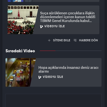
Suça sürüklenen çocuklara ilişkin
düzenlemeleri içeren kanun teklifi
TBMM Genel Kurulunda kabul
edildi
VIDEOYU İZLE
SİTENE EKLE
HABERE DÖN
Sıradaki Video
Hopa açıklarında insansız deniz aracı
alarmı
VIDEOYU İZLE