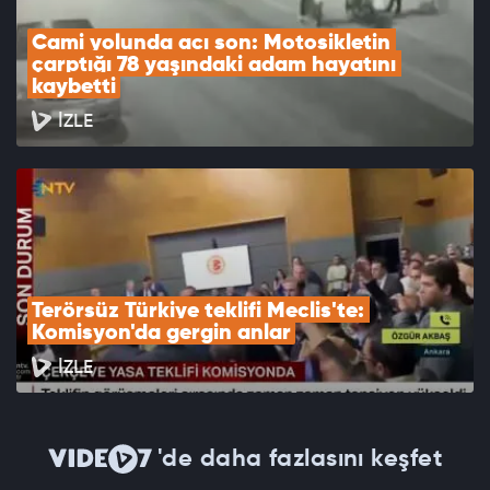
Cami yolunda acı son: Motosikletin 
çarptığı 78 yaşındaki adam hayatını 
kaybetti
İZLE
Terörsüz Türkiye teklifi Meclis'te: 
Komisyon'da gergin anlar
İZLE
'de daha fazlasını keşfet