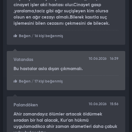
kimseye zararı olmayan ve çocuklarına düşkün biriydi. Nurettin,
cinayet işler akıl hastası olur.Cinayet gasp
63 yaşındaydı ve emekliydi. Harbiye Mahallesi’nde Nurettin,
,yaralama,taciz gibi ağır suçişleyen kim olursa
yolda yürürken biri tarafından kafasından kaldırım taşıyla
olsun en ağır cezayı almalı.Bilerek kasıtla suç
vurularak hastaneye kaldırıldı. Hastanede yoğun bakıma alındı
işlemesini bilen cezasını çekmesini de bilecek.
ve entübe edildi. Olay 2025 yılında, ben evdeyken bana telefon
geldi, eşiniz hastanede hastaneye gelin dedi. Olaydan 3 gün
Beğen
/ 16 kişi beğenmiş
sonra eşim vefat etti. Güvenlik kamerasında zaten görülmüş,
kafasına parke taşı ile vurulmuş, Eşimin yoğun bakımda olduğu
sürece şahıs tutuklanmadı ve akli dengesinin yerinde olmadığı
10.06.2026
16:39
Vatandas
öne sürüldü. Biz bu süreçte adalet savaşı vererek karakola
giderek şahsı içeri alınmasını sağladık. Buradan yetkililerden
Bu hastalar asla dışarı çıkmamalı.
talebim bu şahsın bir an önce tekrar tutuklanıp
cezalandırılmasını istiyorum. Şahsın tahliye edilmesi bizim için
Beğen
/ 17 kişi beğenmiş
büyük bir yıkım oldu."
ifadelerini kullandı.
10.06.2026
15:56
Palandöken
Ahir zamandayız ölümler artacak öldürmek
sıradan bir hal alacak, Kur'an hükmü
uygulamadikca ahir zaman alametleri daha çabuk