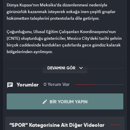
Dünya Kupası'nın Meksika'da düzenlenmesi nedeniyle
görünürlük kazanmak isteyerek sokağa inen çeşitli gruplar
hükümetten taleplerini protestolarla dile getiriyor.
Çoğunluğunu, Ulusal Eğitim Çalışanları Koordinasyonu'nun
(CNTE) oluşturduğu göstericiler, Mexico City'deki tarihi şehrin
birçok caddesinde kurdukları çadırlarda gece gündüz kalarak
bölgelerinden ayrılmıyor.
Zaman zaman toplanarak polisle karşı karşıya gelen Meksikalı
DEVAMINI GÖR
protestocular arasında maaş artışı, eğitim politikalarında
değişiklik, emeklilik haklarının iyileştirilmesi ve emeklilik
yasasının kaldırılmasını talep eden öğretmenlerin yanı sıra
Yorumlar
0 Yorum Var
kayıp yakınlarını bulmak isteyenlerin oluşturduğu topluluklar,
2014 yılında Ayotzinapa'da kaybolan 43 öğretmen okulu
BIR YORUM YAPIN
öğrencisinin aileleri ile destekçileri, emekli yargı çalışanları,
hayvan hakları aktivistleri ve çiftçiler yer alıyor.
Gösteriler nedeniyle eski şehrin birçok noktası trafiğe
“SPOR” Kategorisine Ait Diğer Videolar