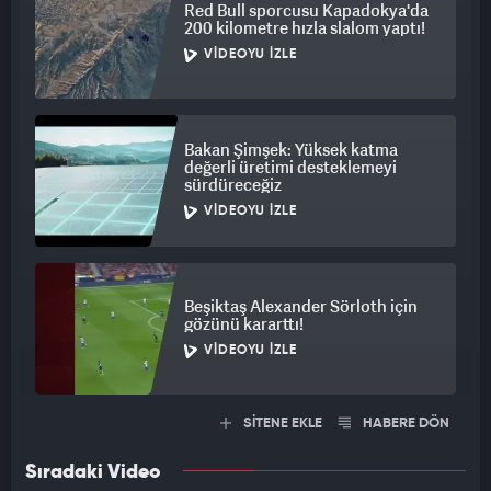
Red Bull sporcusu Kapadokya'da
çalışırken, bazı sendikaların taleplerinin karşılanmaması
200 kilometre hızla slalom yaptı!
halinde Dünya Kupası süresince protestolara devam edeceği
VIDEOYU İZLE
öğrenildi.
GÖSTERİLER MAÇ GÜNÜ DE SÜREBİLİR
Bakan Şimşek: Yüksek katma
değerli üretimi desteklemeyi
Meksikalı göstericiler, 2026 FIFA Dünya Kupası'nın açılış maçı
sürdüreceğiz
öncesinde gösterilerine devam etmeyi planlıyor.
VIDEOYU İZLE
Yerel kaynaklar, bazı grupların stadyuma giden güzergahlarda
yürüyüş ve protesto yaparak yolları kapatmak istediğinden
bahsederken, yetkililer maç için stadyuma erken gidilmesi
Beşiktaş Alexander Sörloth için
uyarısında bulundu.
gözünü kararttı!
VIDEOYU İZLE
2026 FIFA Dünya Kupası açılış maçı, yarın A Grubu'nda ev
sahiplerinden Meksika ile Güney Afrika arasında Mexico City
Stadı'nda TSİ 22.00'de oynayacak.
SİTENE EKLE
HABERE DÖN
Sıradaki Video