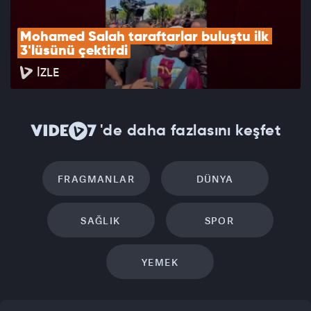
Mohamed Salah taraftarlar buluştu ilk 
3'lüsünü çektirdi
İZLE
'de daha fazlasını keşfet
FRAGMANLAR
DÜNYA
SAĞLIK
SPOR
YEMEK