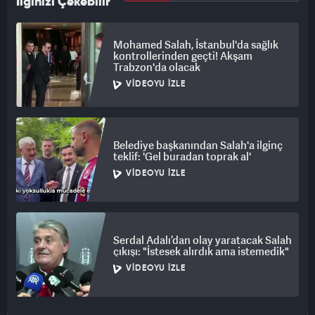
İlginizi Çekebilir
Mohamed Salah, İstanbul'da sağlık
kontrollerinden geçti! Akşam
Trabzon'da olacak
VIDEOYU İZLE
Belediye başkanından Salah'a ilginç
teklif: 'Gel buradan toprak al'
VIDEOYU İZLE
Serdal Adalı’dan olay yaratacak Salah
çıkışı: "İstesek alırdık ama istemedik"
VIDEOYU İZLE