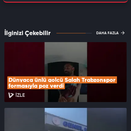
İlginizi Çekebilir
DAHA FAZLA
Dünyaca ünlü golcü Salah Trabzonspor 
formasıyla poz verdi
İZLE