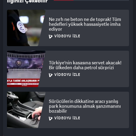
İlginizi Çekebilir
Ne zırh ne beton ne de toprak! Tüm
hedefleri yüksek hassasiyetle imha
ediyor
VIDEOYU İZLE
Türkiye'nin kasasına servet akacak!
Bir ülkeden daha petrol sürprizi
VIDEOYU İZLE
Sürücülerin dikkatine aracı yanlış
park konumuna almak şanzımanını
bozabilir
VIDEOYU İZLE