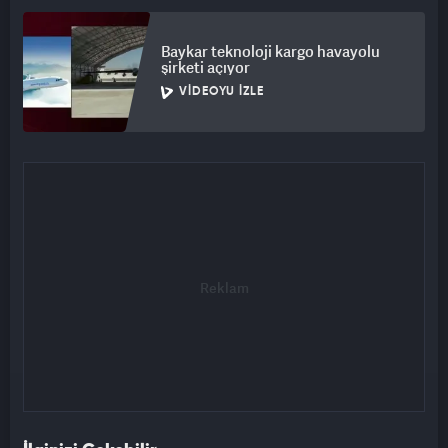
sağlayacak. Şu anda bu rakam 150 milyar dolar seviyesinde, 3
trilyon dolara çıkacak. Bu çok büyük bir eğilim ve tüm ülkeleri
Baykar teknoloji kargo havayolu
etkileyecek." ifadelerini kullandı.
şirketi açıyor
VIDEOYU İZLE
Vedyakhin, yapay zeka ajanlarının klasik tüketici
davranışlarından farklı hareket edeceğine dikkati çekerek,
"Ajan reklama tepki vermez, ihtiyacı olanı satın alır, duygusal
değildir. 7 gün 24 saat çalışabilir, en iyi teklifi seçebilir ve kişiye
gerçekten ihtiyaç duyduğu ürünü en iyi fiyatla sunabilir. Her
şey değişecek." diye konuştu.