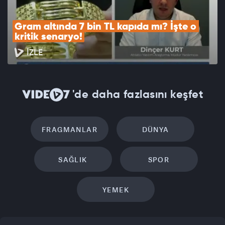
Gram altında 7 bin TL kapıda mı? İşte o 
kritik senaryo!
İZLE
'de daha fazlasını keşfet
FRAGMANLAR
DÜNYA
SAĞLIK
SPOR
YEMEK