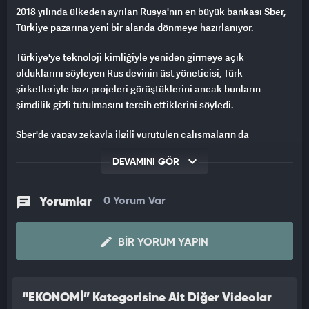
2018 yılında ülkeden ayrılan Rusya'nın en büyük bankası Sber,
Türkiye pazarına yeni bir alanda dönmeye hazırlanıyor.
Türkiye'ye teknoloji kimliğiyle yeniden girmeye açık
olduklarını söyleyen Rus devinin üst yöneticisi, Türk
şirketleriyle bazı projeleri görüştüklerini ancak bunların
şimdilik gizli tutulmasını tercih ettiklerini söyledi.
Sber'de yapay zekayla ilgili yürütülen çalışmaların da
direktörlüğünü yürüten Vedyakhin, St. Petersburg Uluslararası
DEVAMINI GÖR
Ekonomi Forumu (SPIEF) kapsamında AA muhabirinin
sorularını cevapladı.
Yorumlar
0 Yorum Var
Türkiye'yi yakından tanıdığını ve DenizBank'ta çalıştığı
dönemde ailesiyle birlikte ülkede 3 yıl yaşadığını anlatan
Vedyakhin, "Sber, Türkiye'yi çok seviyor. Ben şahsen ülkenizin
BIR YORUM YAPIN
büyük hayranıyım. Türkiye'ye ve Türk halkına dair çok sıcak
anılarım var. Orada çok sayıda dostum bulunuyor." ifadelerini
kullandı.
“EKONOMİ” Kategorisine Ait Diğer Videolar