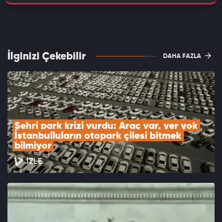
İlginizi Çekebilir
DAHA FAZLA
Şehri park krizi vurdu: Araç var, yer yok 
İstanbulluların otopark çilesi bitmek 
bilmiyor
İZLE