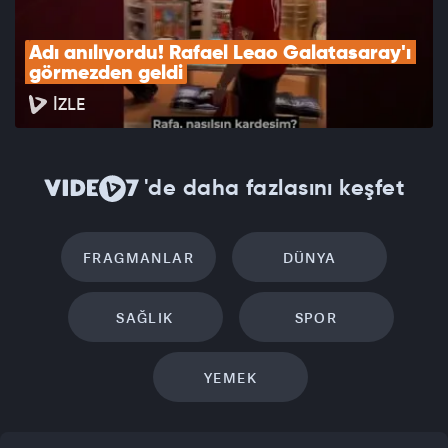
Adı anılıyordu! Rafael Leao Galatasaray'ı 
görmezden geldi
İZLE
'de daha fazlasını keşfet
FRAGMANLAR
DÜNYA
SAĞLIK
SPOR
YEMEK