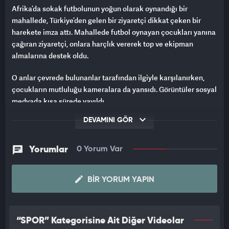
Afrika’da sokak futbolunun yoğun olarak oynandığı bir
mahallede, Türkiye’den gelen bir ziyaretçi dikkat çeken bir
harekete imza attı. Mahallede futbol oynayan çocukları yanına
çağıran ziyaretçi, onlara harçlık vererek top ve ekipman
almalarına destek oldu.
O anlar çevrede bulunanlar tarafından ilgiyle karşılanırken,
çocukların mutluluğu kameralara da yansıdı. Görüntüler sosyal
medyada kısa sürede yayıldı.
DEVAMINI GÖR
Yorumlar
0 Yorum Var
BIR YORUM YAPIN
“SPOR” Kategorisine Ait Diğer Videolar