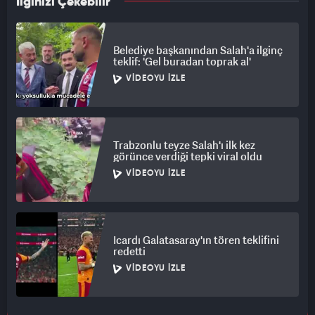
İlginizi Çekebilir
Belediye başkanından Salah'a ilginç
teklif: 'Gel buradan toprak al'
VIDEOYU İZLE
Trabzonlu teyze Salah'ı ilk kez
görünce verdiği tepki viral oldu
VIDEOYU İZLE
Icardı Galatasaray'ın tören teklifini
redetti
VIDEOYU İZLE