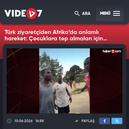
MENÜ
ARA
Türk ziyaretçiden Afrika’da anlamlı
hareket: Çocuklara top almaları için
harçlık verdi
10.06.2026
16:58
PAYLAŞ