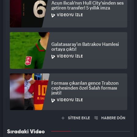
Acun Ilıcalı'nın Hull City'sinden ses
getiren transfer! 5 yıllık imza
VIDEOYU İZLE
Galatasaray’ın Batrakov Hamlesi
ortaya çıktı!
VIDEOYU İZLE
Forması çıkarılan gence Trabzon
cephesinden özel Salah forması
jesti!
VIDEOYU İZLE
SİTENE EKLE
HABERE DÖN
Sıradaki Video