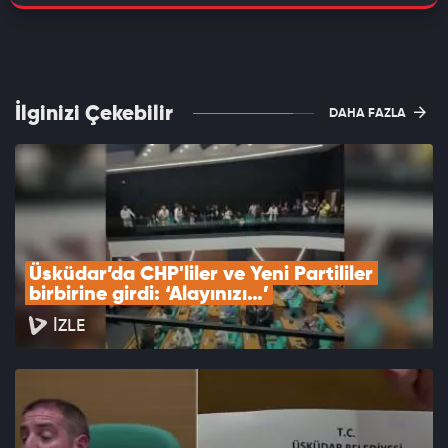
İlginizi Çekebilir
DAHA FAZLA
Üsküdar’da CHP'liler ve Yeni Partililer 
birbirine girdi: ‘Alayınızı…’
İZLE