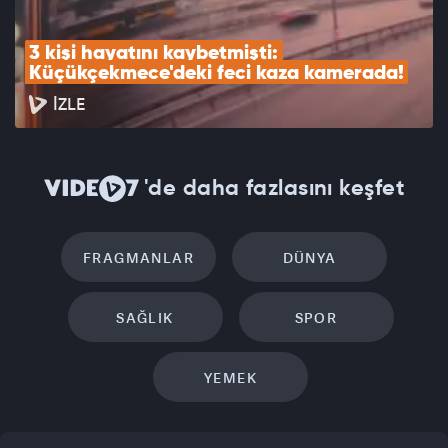
3 kişi hayatını kaybetmişti: 
Küçükçekmece'deki feci kaza kamerada!
İZLE
'de daha fazlasını keşfet
FRAGMANLAR
DÜNYA
SAĞLIK
SPOR
YEMEK