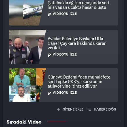
Çatalca'da eğitim uçuşunda sert
iniş yapan uçakta hasar oluştu
VIDEOYU İZLE
Avcılar Belediye Başkanı Utku
Caner Çaykara hakkında karar
verildi
VIDEOYU İZLE
Cüneyt Özdemir'den muhalefete
sert tepki: PKK’ya karşı adım
atılıyor yine itiraz ediliyor
VIDEOYU İZLE
SİTENE EKLE
HABERE DÖN
Sıradaki Video