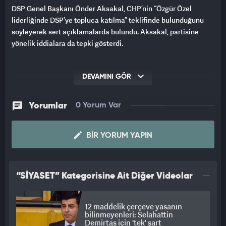
DSP Genel Başkanı Önder Aksakal, CHP’nin “Özgür Özel
liderliğinde DSP’ye topluca katılma” teklifinde bulunduğunu
söyleyerek sert açıklamalarda bulundu. Aksakal, partisine
yönelik iddialara da tepki gösterdi.
DEVAMINI GÖR
Yorumlar
0 Yorum Var
BIR YORUM YAPIN
“SİYASET” Kategorisine Ait Diğer Videolar
12 maddelik çerçeve yasanın
bilinmeyenleri: Selahattin
Demirtaş için 'tek' şart