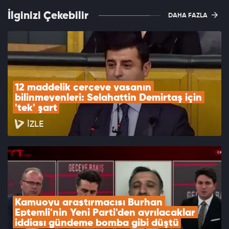
İlginizi Çekebilir
DAHA FAZLA
12 maddelik çerçeve yasanın 
bilinmeyenleri: Selahattin Demirtaş için 
'tek' şart
İZLE
Kamuoyu araştırmacısı Burhan 
Eptemli'nin Yeni Parti'den ayrılacaklar 
iddiası gündeme bomba gibi düştü