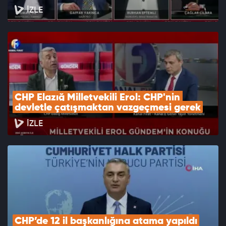
İZLE
CHP Elazığ Milletvekili Erol: CHP'nin 
devletle çatışmaktan vazgeçmesi gerek
İZLE
CHP’de 12 il başkanlığına atama yapıldı