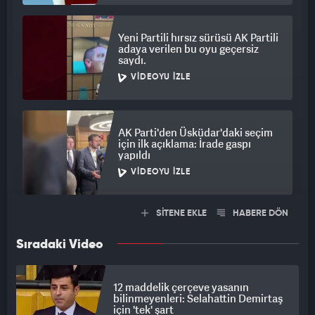
Yeni Partili hırsız sürüsü AK Partili
adaya verilen bu oyu geçersiz
saydı.
VIDEOYU İZLE
AK Parti'den Üsküdar'daki seçim
için ilk açıklama: İrade gaspı
yapıldı
VIDEOYU İZLE
SİTENE EKLE
HABERE DÖN
Sıradaki Video
12 maddelik çerçeve yasanın
bilinmeyenleri: Selahattin Demirtaş
için 'tek' şart