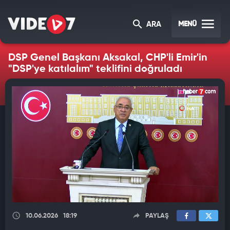
MENÜ
ARA
DSP Genel Başkanı Aksakal, CHP'li Emir'in
"DSP'ye katılalım" teklifini doğruladı
10.06.2026
18:19
PAYLAŞ