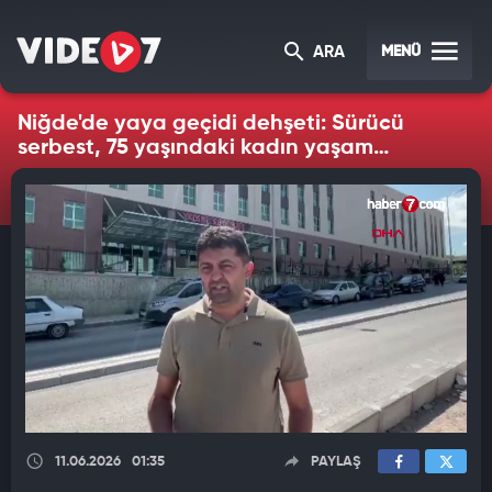
MENÜ
ARA
Niğde'de yaya geçidi dehşeti: Sürücü
serbest, 75 yaşındaki kadın yaşam
savaşında
11.06.2026
01:35
PAYLAŞ