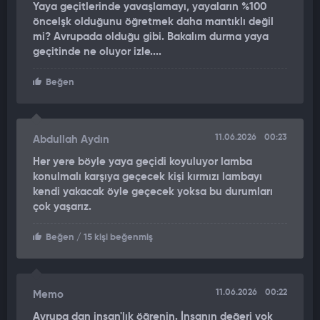
Yaya geçitlerinde yavaşlamayı, yayaların %100
tepkisine neden oldu. Aile, avukatları aracılığıyla karara
öncelşk olduğunu öğretmek daha mantıklı değil
itirazda bulundu. Feime Yener'in oğlu Hakan Yener, DHA'ya
mi? Avrupada olduğu gibi. Bakalım durma yaya
yaptığı açıklamada, yaşadıkları sürecin yalnızca hukuki bir
geçitinde ne oluyor izle....
mesele olmadığını, aynı zamanda büyük bir insani acı olduğunu
belirtti. Annesinin günlerdir yoğun bakımda yaşam savaşı
Beğen
verdiğini ifade eden Yener, "Bugün burada bir hukuk
mücadelesinden çok bir evlat olarak yaşadığım acıyı anlatmak
için bulunuyorum. Annem Feime Yener, günlerdir hastanede
11.06.2026
00:23
Abdullah Aydın
yaşam mücadelesi veriyor. Doktorlarımızın tüm çabalarına
rağmen yoğun bakımda hayati tehlikesi devam ediyor" dedi.
Her yere böyle yaya geçidi koyuluyor lamba
konulmalı karşıya geçecek kişi kırmızı lambayı
'SADECE BİZİM AİLEMİZİN DEĞİL, TRAFİKTEKİ HERKESİN
kendi yakacak öyle geçecek yoksa bu durumları
MESELESİDİR'
çok yaşarız.
Kendilerini en çok yaralayan konunun, annesine yaya
Beğen
/ 15 kişi beğenmiş
geçidinde çarparak yaralanmasına neden olan sürücünün
serbest bırakılması olduğunu dile getiren Yener, "Bu, bizi ve tüm
ailemizi kahretmektedir. Annem bir tarafta yaşam mücadelesi
11.06.2026
00:22
Memo
verirken, buna neden olan şüpheli ise özgürlüğüne devam
Avrupa dan insan'lık öğrenin. İnsanın değeri yok
ediyor. Bir evlat olarak bunu anlamakta ve kabul etmekte