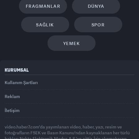
FRAGMANLAR
DÜNYA
SAĞLIK
SPOR
YEMEK
KURUMSAL
Kullanım Şartları
Reklam
İletişim
video.haber7.com'da yayımlanan video, haber, yazı, resim ve
fotoğrafların FSEK ve Basın Kanunu'ndan kaynaklanan her türlü
hakları Nokta Elektronik Medya A.Ş.'ye aittir. İzin alınmaksızın,