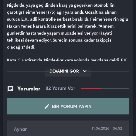
Niğde'de, yaya geçidinden karşıya geçerken otomobilin
çarptığı Feime Yener (75) ağır yaralandı. Gözaltına alınan
sürücü E.K., adli kontrolle serbest bırakıldı. Feime Yener'in oğlu
Hakan Yener, karara itiraz ettiklerini belirterek, "Annem,
günlerdir hastanede yaşam mücadelesi veriyor. Hayati
tehlikesi devam ediyor. Sürecin sonuna kadar takipçisi
olacağız" dedi.
Kaza, 5 Haziran'da, Niğde-Bor kara yolunda meydana geldi. E.K.
yönetimindeki otomobil, yaya geçidinden karşıya geçen 2
DEVAMINI GÖR
çocuk annesi Feime Yener'e çarptı. Metrelerce savrulan Yener,
ağır yaralandı. Yoğun bakım ünitesinde tedavisi devam eden
Yener'in hayati tehlikeyi atlatamadığı belirtildi.
Yorumlar
82 Yorum Var
Kazanın ardından gözaltına alınan E.K., adli kontrol şartıyla
BIR YORUM YAPIN
serbest bırakıldı. Kaza anı, güvenlik kamerasına yansıdı.
'ANNEM GÜNLERDİR HASTANEDE, YOĞUN BAKIMDA'
11.06.2026
06:52
Ayhan
Sürücünün adli kontrolle serbest bırakılması, Yener ailesinin