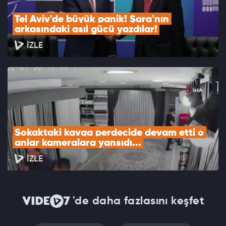
Tel Aviv'de büyük panik! Şara'nın 
arkasındaki asıl gücü yazdılar!
İZLE
Sokaktaki kavga perdecide devam etti o 
anlar kameralara yansıdı...
İZLE
'de daha fazlasını keşfet