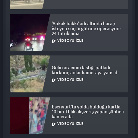
‘Sokak hakkı’ adı altında haraç
isteyen suç örgütüne operasyon:
24 tutuklama
VIDEOYU İZLE
Gelin aracının lastiği patladı
korkunç anlar kameraya yansıdı
VIDEOYU İZLE
Esenyurt'ta yolda bulduğu kartla
10 bin TL’lik alışveriş yapan şüpheli
kamerada
VIDEOYU İZLE