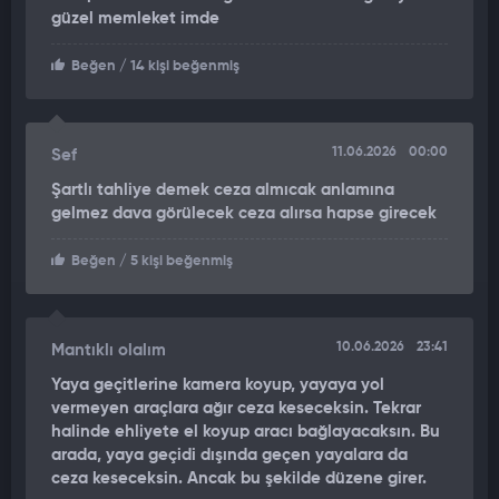
güzel memleket imde
zorlanıyorum. Kimseyi peşinen suçlu ilan etmek istemiyoruz
ancak bu kazanın sonuçları bizim için son derece ağır oldu.
Beğen
/ 14 kişi beğenmiş
Soruşturmanın etkin şekilde yürütülmesi ve gerekli tüm
tedbirlerin alınması gerekiyor. Annemin sağlık durumu,
dosyadaki deliller ortadadır. Bu olay sadece bizim ailemizin
değil, trafikteki herkesin meselesidir. Çünkü bugün bizim
11.06.2026
00:00
Sef
başımıza gelen, yarın başka bir ailenin başına gelebilir. Başka
Şartlı tahliye demek ceza almıcak anlamına
ailelerin aynı acıları yaşamaması için bu sürecin sonuna kadar
gelmez dava görülecek ceza alırsa hapse girecek
takipçisi olacağız" diye konuştu.
Beğen
/ 5 kişi beğenmiş
10.06.2026
23:41
Mantıklı olalım
Yaya geçitlerine kamera koyup, yayaya yol
vermeyen araçlara ağır ceza keseceksin. Tekrar
halinde ehliyete el koyup aracı bağlayacaksın. Bu
arada, yaya geçidi dışında geçen yayalara da
ceza keseceksin. Ancak bu şekilde düzene girer.