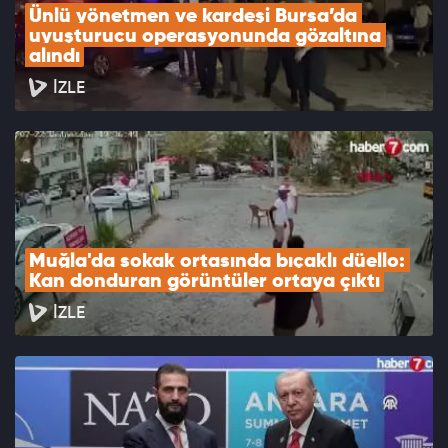
Ünlü yönetmen ve kardeşi Bursa’da 
uyuşturucu operasyonunda gözaltına 
alındı
İZLE
Muğla'da sokak ortasında bıçaklı düello: 
Kan donduran görüntüler ortaya çıktı
İZLE