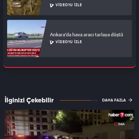
VIDEOYU İZLE
Ankara'da hava aracı tarlaya düştü
VIDEOYU İZLE
İlginizi Çekebilir
DAHA FAZLA