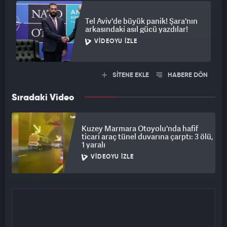
Tel Aviv'de büyük panik! Şara'nın
arkasındaki asıl gücü yazdılar!
VIDEOYU İZLE
SİTENE EKLE
HABERE DÖN
Sıradaki Video
Kuzey Marmara Otoyolu'nda hafif
ticari araç tünel duvarına çarptı: 3 ölü,
1 yaralı
VIDEOYU İZLE