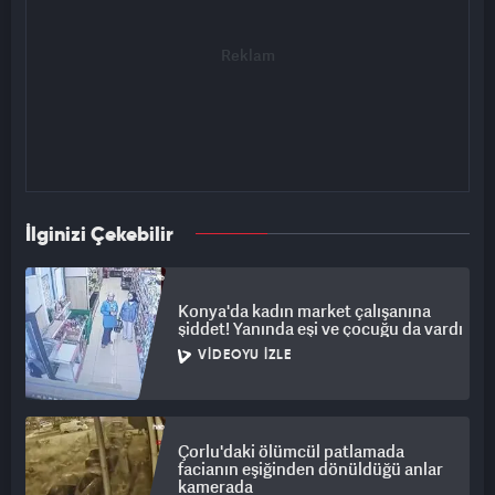
İlginizi Çekebilir
Konya'da kadın market çalışanına
şiddet! Yanında eşi ve çocuğu da vardı
VIDEOYU İZLE
Çorlu'daki ölümcül patlamada
facianın eşiğinden dönüldüğü anlar
kamerada