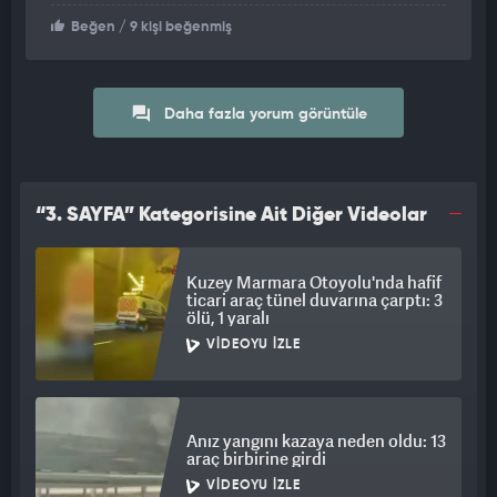
Beğen
/ 9 kişi beğenmiş
Daha fazla yorum görüntüle
“3. SAYFA” Kategorisine Ait Diğer Videolar
Kuzey Marmara Otoyolu'nda hafif
ticari araç tünel duvarına çarptı: 3
ölü, 1 yaralı
VIDEOYU İZLE
Anız yangını kazaya neden oldu: 13
araç birbirine girdi
VIDEOYU İZLE