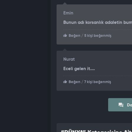
Emin
Bunun adı korsanlık adaletin bum
Beğen
/ 5 kişi beğenmiş
Nurat
Eceli gelen it....
Beğen
/ 7 kişi beğenmiş
Da