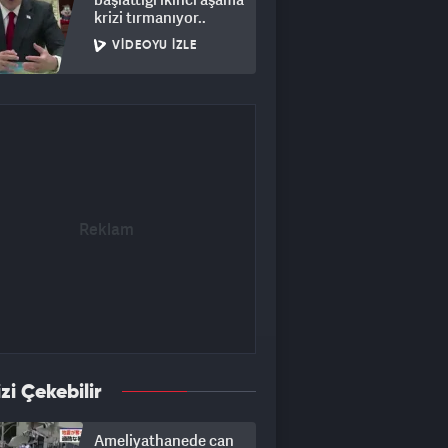
krizi tırmanıyor..
VIDEOYU İZLE
izi Çekebilir
Ameliyathanede can