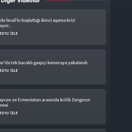
 Diğer Videolar
de İsrail'in başlattığı ikinci aşama krizi
ıyor..
EOYU İZLE
r'da tek bacaklı gaspçı kameraya yakalandı
EOYU İZLE
ycan ve Ermenistan arasında kritik Zengezur
mesi
EOYU İZLE