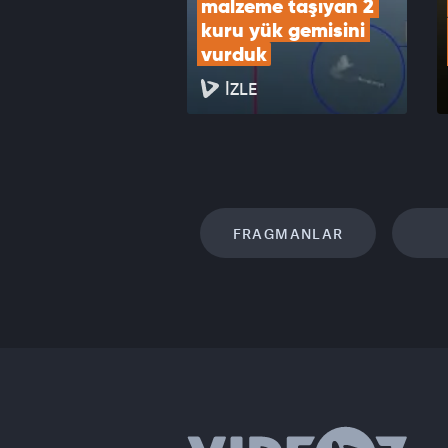
malzeme taşıyan 2 
kuru yük gemisini 
vurduk
İZLE
FRAGMANLAR