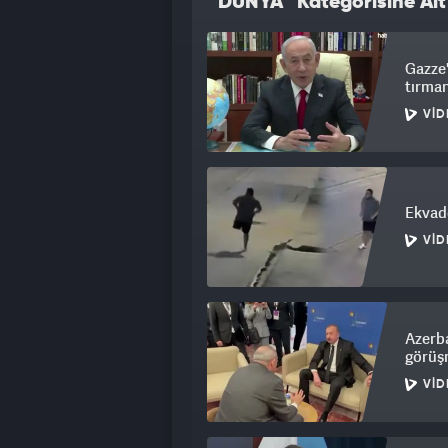
“DÜNYA” Kategorisine Ait
Gazze'
tırman
VID
Ekvado
VID
Azerba
görüş
VID