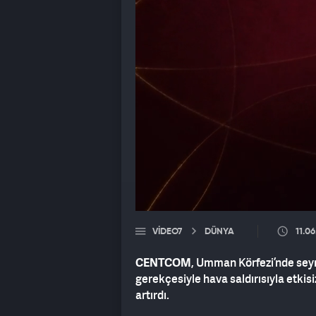
VIDEO7
DÜNYA
11.0
CENTCOM
, Umman Körfezi’nde seyr
gerekçesiyle hava saldırısıyla etkisi
artırdı.