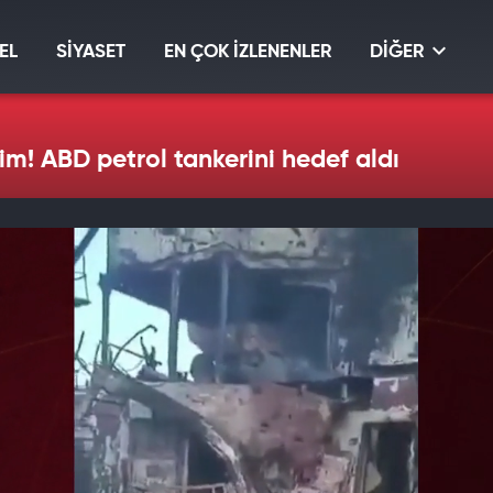
EL
SİYASET
EN ÇOK İZLENENLER
DİĞER
m! ABD petrol tankerini hedef aldı