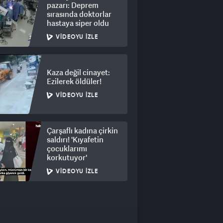
pazarı: Deprem
sırasında doktorlar
hastaya siper oldu
VIDEOYU İZLE
Kaza değil cinayet:
Ezilerek öldüler!
VIDEOYU İZLE
Çarşaflı kadına çirkin
saldırı! 'Kıyafetin
çocuklarımı
korkutuyor'
VIDEOYU İZLE