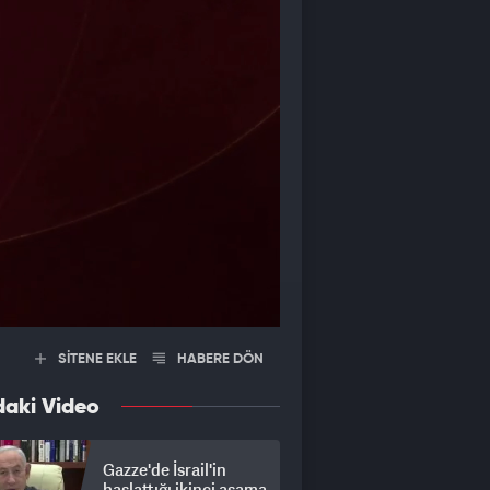
SİTENE EKLE
HABERE DÖN
daki Video
Gazze'de İsrail'in
başlattığı ikinci aşama