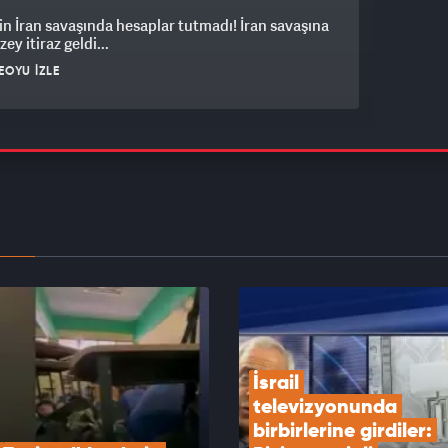
n İran savaşında hesaplar tutmadı! İran savaşına
ey itiraz geldi...
EOYU İZLE
 Mekke Anlaşması'na neden katılmadı? Mısırlı
 general Samir Ragheb açıkladı
EOYU İZLE
smen duyurdu: 3 milyar dolar yatırım
aklar!
EOYU İZLE
İsrail 
televizyonunda 
birbirlerine girdiler: 