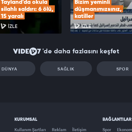
Tayland'da okula 
Bizim yeminli 
silahlı saldırı: 6 ölü, 
düşmanımızsınız, 
15 yaralı
katiller
İZLE
İZLE
'de daha fazlasını keşfet
DÜNYA
SAĞLIK
SPOR
KURUMSAL
BAĞLANTILAR
Kullanım Şartları
Reklam
İletişim
Spor
Ekonom