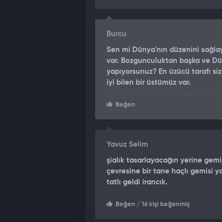
ateşledi" ifadeleri kullanıldı.
'8 GEMİ DEVRE DIŞI BIRAKILDI'
Burcu
Geçiş izni verilen gemiler hakkınd
Sen mi Dünya'nın düzenini sağlay
ablukanın başlamasından bu yana kur
var. Bozgunculuktan başka ve D
kurallara uyan 134 gemiyi yönlendird
yapıyorsunuz? En üzücü tarafı siz
verdi" denildi.
iyi bilen bir üstümüz var.
UKMTO AÇIKLAMA YAPMIŞTI
Beğen
Birleşik Krallık Deniz Ticaret Ope
limanının 20 mil kuzeydoğusundaki b
Yavuz Selim
bildirmişti. Açıklamada, mürettebatın
mürettebat üyesinin kayıp olduğu bel
şialık tasarlayacağın yerine gemi
çevresine bir tane haçlı gemisi
tatlı geldi irancık.
Beğen
/ 16 kişi beğenmiş