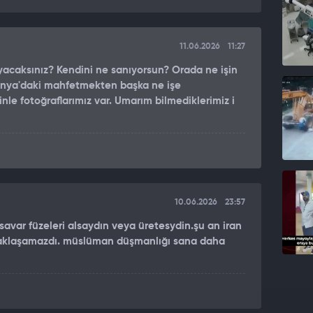
11.06.2026
11:27
a da bilgilendirme yapan CENTCOM, "13 Nisan'da
acaksınız? Kendini ne sanıyorsun? Orada ne işin
allara uymayan 8 gemiyi devre dışı bıraktı,
ünya'daki mahfetmekten başka ne işe
i ve insani yardım taşıyan 42 geminin geçişine izin
inle fotoğraflarımız var. Umarım bilmediklerimiz i
rasyonları Ajansı (UKMTO) bugün Umman'ın Sohar
ir tankerin makine dairesinde yangın çıktığını
10.06.2026
23:57
 tahliye edildiği, 1 kişinin yaralandığı ve 2
irtilmişti.
savar füzeleri alsaydın veya üretesydin.şu an iran
 yaklaşamazdı. müslüman düşmanlığı sana daha