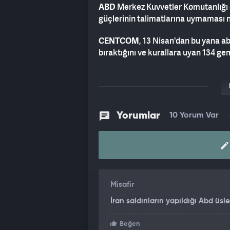
ABD
Merkez Kuvvetler Komutanlığı
güçlerinin talimatlarına uymaması n
CENTCOM
, 13 Nisan'dan bu yana ab
bıraktığını ve kurallara uyan 134 gemi
Birleşik Krallık Deniz Ticaret Opera
kuzeydoğusundaki bir tankerin makin
bilgilendirmesinin ardından ABD'den
Yorumlar
10 Yorum Var
TANKER VURULDU
ABD Merkez Kuvvetler Komutanlığı'
İran'dan petrol taşımaya çalışarak 
ardından, Umman Körfezi'nde üst üste
getirdi.
Misafir
CENTCOM
, Umman Körfezi'nden geç
İran saldırıların yapıldığı Abd üsle
gemiyi devre dışı bıraktı. ABD'ye ai
talimatlarına defalarca uymaması 
Beğen