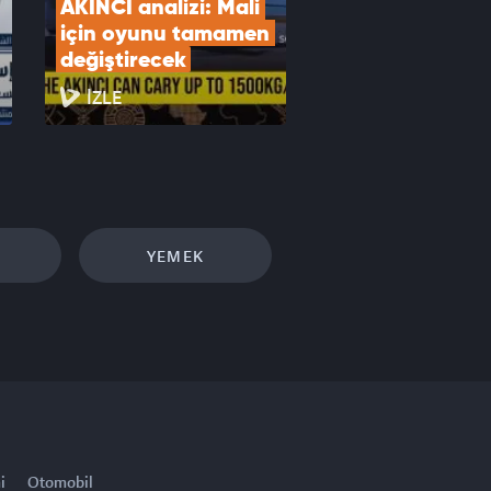
AKINCI analizi: Mali 
için oyunu tamamen 
değiştirecek
İZLE
YEMEK
i
Otomobil