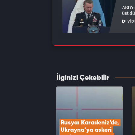
ABD'ni
üst düz
VID
Mısır,
emekli
VID
İlginizi Çekebilir
ABD re
yapac
VID
Rusya: Karadeniz’de, 
Ukrayna’ya askeri 