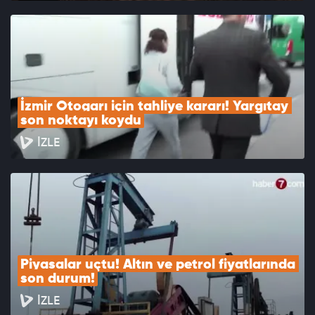
İzmir Otogarı için tahliye kararı! Yargıtay 
son noktayı koydu
İZLE
Piyasalar uçtu! Altın ve petrol fiyatlarında 
son durum!
İZLE