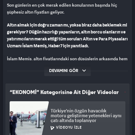
Son günlerin en çok merak edilen konularının başında hiç
şüphesiz altın fiyatları geliyor.
Altın almak için doğru zaman mı, yoksa biraz daha beklemek mi
gerekiyor? Düğün hazırlığı yapanların, altın borcu olanların ve
yatırımcıların merak ettiği tüm soruları Altın ve Para Piyasaları
Uzmanı İslam Memiş, Haber7 için yanıtladı.
İslam Memiş, altın fiyatlarındaki son düşüşlerin arkasında hem
ekonomik verilerin hem de jeopolitik gelişmelerin etkili
DEVAMINI GÖR
olduğunu söyledi.
Memiş, geçen hafta açıklanan ABD tarım dışı istihdam
verisinin beklentilerin oldukça üzerinde geldiğini belirterek,
“EKONOMİ” Kategorisine Ait Diğer Videolar
bunun Fed'in yıl sonunda yeniden faiz artırabileceği yönündeki
beklentileri güçlendirdiğini ifade etti. Bu nedenle altın, gümüş,
Türkiye'nin özgün havacılık
döviz, borsa ve kripto para piyasalarında satış baskısının
motoru geliştirme yetenekleri aynı
arttığını kaydeden Memiş, yatırımcıların para piyasalarına
çatı altında toplanıyor
yöneldiğini söyledi.
VIDEOYU İZLE