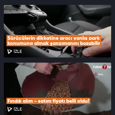
şeyler. Finansal okuryazarlık önemlidir. Birikimlerle alacaksan,
kenarda en az 1 yıl bekleyeceksin. Altın, gümüş diğer emtialar
uzun vadeli yatırım araçlarıdır. Uzun vadeli bakmak gerekiyor.
Sürücülerin dikkatine aracı yanlış park 
konumuna almak şanzımanını bozabilir
İZLE
Fındık alım - satım fiyatı belli oldu!
İZLE