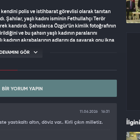
endini polis ve istihbarat görevlisi olarak tanıtan
ı. Şahılar, yaşlı kadını isminin Fethullahçı Terör
rek kandırdı. Şahıslarca Özgür'ün kimlik fotoğrafının
irildiğini ve bu şahsın yaşlı kadının paralarını
şlı kadının akrabalarının adlarını da sayarak onu ikna
rafını isteyen dolandırıcı şahıslar, gün boyunca
DEVAMINI GÖR
fonunu meşgul etti. Dolandırıcılar, yaşlı kadına,
endileri isteyene kadar evinde muhafaza etmesini
n alıp, altınlarını ise geri getireceğini söyledi.
aki ziynet eşyalarını toplayan, Gürcan Özgür,
i Kuyumcular sokak üzerinde bir kuyumcuya geldi.
BIR YORUM YAPIN
olandırıcılığın önüne geçti
oplamda 1 milyon 350 bin TL nakit ile dükkândan
ksek olması nedeniyle kuyumcular durumdan
11.06.2026
16:31
ilmesi üzerine bölgedeki sivil ekipler çalışma
İlgin
yastıkaltı altın, döviz var.. Kirli çıkın milletiz.
ânından sadece birkaç metre ilerde bulunan teyze
Olayı Gürcan Özgür'den dinleyen polis ekiplerin,