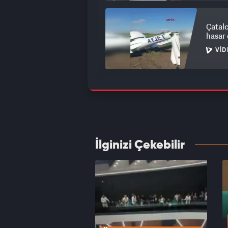
Çatalc
hasar 
VID
Avcıla
karar 
VID
İlginizi Çekebilir
Cüneyt
karşı 
VID