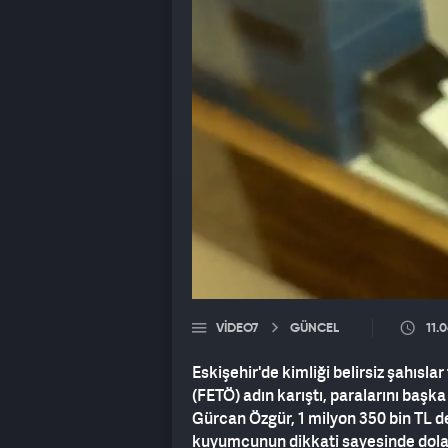
VIDEO7
GÜNCEL
11.
Eskişehir'de kimliği belirsiz şahısla
(FETÖ) adın karıştı, paralarını başka
Gürcan Özgür, 1 milyon 350 bin TL de
kuyumcunun dikkati sayesinde dola