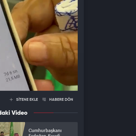
SİTENE EKLE
HABERE DÖN
daki Video
Cumhurbaşkanı
Erdoğan, Suudi