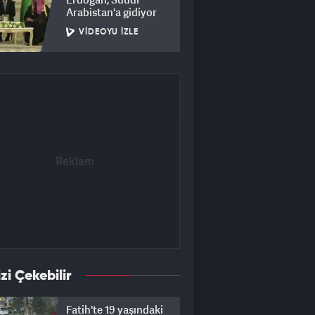
Arabistan'a gidiyor
VIDEOYU İZLE
izi Çekebilir
Fatih'te 19 yaşındaki