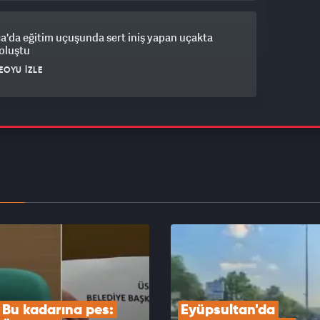
a'da eğitim uçuşunda sert iniş yapan uçakta
oluştu
EOYU İZLE
r Belediye Başkanı Utku Caner Çaykara hakkında
verildi
EOYU İZLE
 Özdemir'den muhalefete sert tepki: PKK’ya
adım atılıyor yine itiraz ediliyor
EOYU İZLE
Bu kadarına pes: 
Eyüpsultan'da 