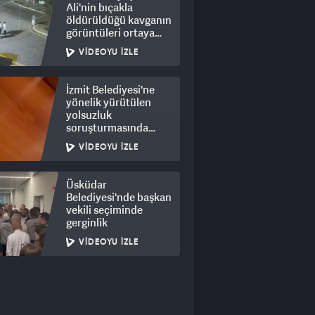
Ali'nin bıçakla
öldürüldüğü kavganın
görüntüleri ortaya
çıktı: 8 gözaltı
VIDEOYU İZLE
İzmit Belediyesi'ne
yönelik yürütülen
yolsuzluk
soruşturmasında
rüşvet görüntüleri
VIDEOYU İZLE
ortaya çıktı
Üsküdar
Belediyesi'nde başkan
vekili seçiminde
gerginlik
VIDEOYU İZLE