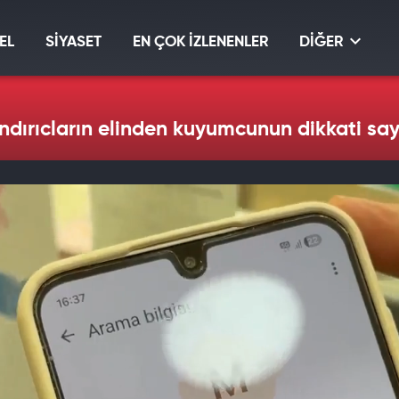
EL
SİYASET
EN ÇOK İZLENENLER
DİĞER
andırıcların elinden kuyumcunun dikkati sa