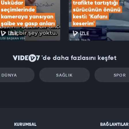
Üsküdar 
trafikte tartıştığı 
seçimlerinde 
sürücünün önünü 
kameraya yansıyan 
kesti: 'Kafanı 
şaibe ve gasp anları
keserim'
İZLE
İZLE
'de daha fazlasını keşfet
DÜNYA
SAĞLIK
SPOR
KURUMSAL
BAĞLANTILAR