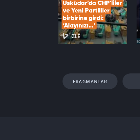
Üsküdar’da CHP'liler 
ve Yeni Partililer 
birbirine girdi: 
‘Alayınızı…’
İZLE
FRAGMANLAR