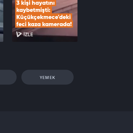
3 kişi hayatını 
kaybetmişti: 
Küçükçekmece'deki 
feci kaza kamerada!
İZLE
YEMEK