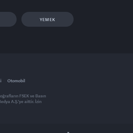
YEMEK
i
Otomobil
toğrafların FSEK ve Basın
ya A.Ş.'ye aittir. İzin