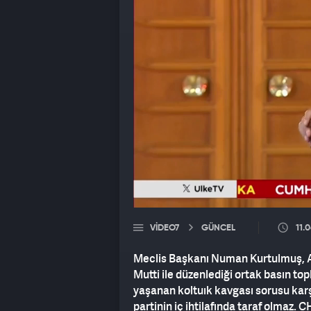
VIDEO7
GÜNCEL
11.
Meclis Başkanı Numan Kurtulmuş, A
Mutti ile düzenlediği ortak basın to
yaşanan koltuık kavgası sorusu ka
partinin iç ihtilafında taraf olmaz.