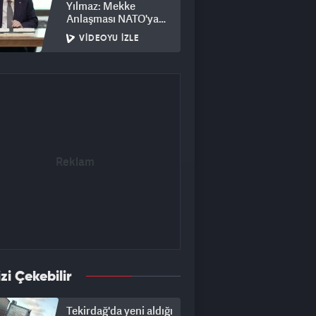
Yılmaz: Mekke
Anlaşması NATO'ya
alternatif bir yapı
VIDEOYU İZLE
değil!
izi Çekebilir
Tekirdağ'da yeni aldığı