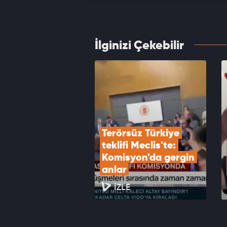
belgel
VID
İlginizi Çekebilir
Cami y
yaşınd
VID
Terörsüz Türkiye 
teklifi Meclis'te: 
Komisyon'da gergin 
anlar
İZLE