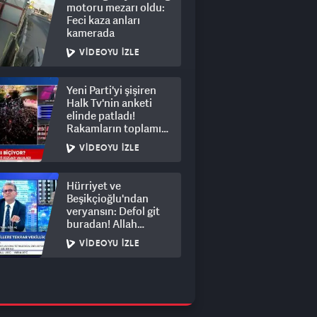
motoru mezarı oldu:
Feci kaza anları
kamerada
VIDEOYU İZLE
Yeni Parti'yi şişiren
Halk Tv'nin anketi
elinde patladı!
Rakamların toplamı
dalga konusu oldu
VIDEOYU İZLE
Hürriyet ve
Beşikçioğlu'ndan
veryansın: Defol git
buradan! Allah
hepsinin belasını
VIDEOYU İZLE
versin