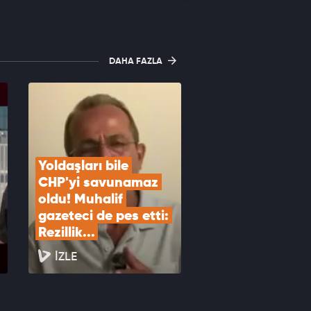
DAHA FAZLA
Yoldaşları bile 
CHP'yi savunamaz 
oldu! Muhalif 
gazeteci de pes etti: 
Rezillik...
İZLE