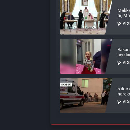
Mekke 
üç Mü
VID
Bakan
açıkl
VID
5 ilde
hareke
VID
Veli A