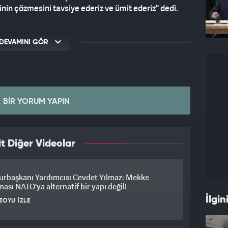
inin çözmesini tavsiye ederiz ve ümit ederiz" dedi.
DEVAMINI GÖR
BIR YORUM YAPIN
t Diğer Videolar
rbaşkanı Yardımcısı Cevdet Yılmaz: Mekke
ası NATO'ya alternatif bir yapı değil!
İlgin
EOYU İZLE