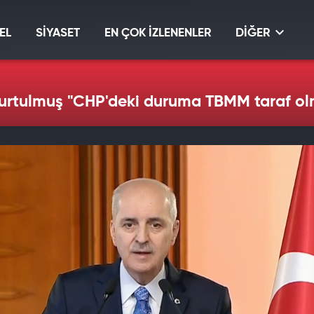
EL
SİYASET
EN ÇOK İZLENENLER
DİĞER
urtulmuş "CHP'deki duruma TBMM taraf olm