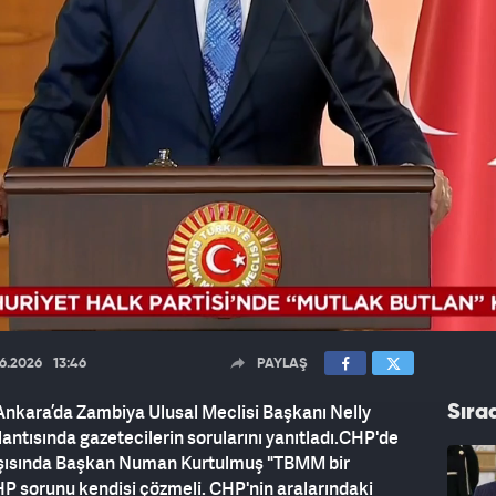
06.2026
13:46
PAYLAŞ
nkara’da Zambiya Ulusal Meclisi Başkanı Nelly
Sıra
plantısında gazetecilerin sorularını yanıtladı.CHP'de
rşısında Başkan Numan Kurtulmuş "TBMM bir
 CHP sorunu kendisi çözmeli. CHP'nin aralarındaki