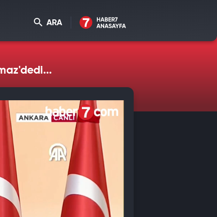
ARA
az'dedi...