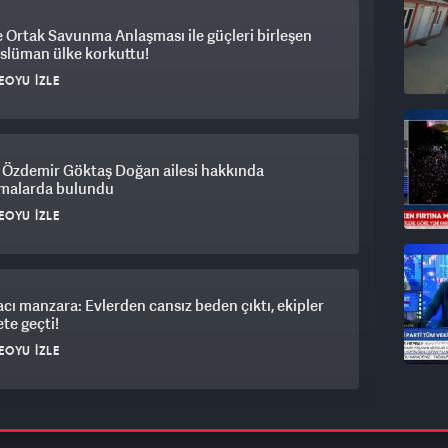
Ortak Savunma Anlaşması ile güçleri birleşen
slüman ülke korkuttu!
EOYU İZLE
 Özdemir Göktaş Doğan ailesi hakkında
amalarda bulundu
EOYU İZLE
 acı manzara: Evlerden cansız beden çıktı, ekipler
te geçti!
EOYU İZLE
ğbaba’nın 80 milyon liralık rüşvet çarkının