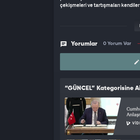
çekişmeleri ve tartışmaları kendiler
Yorumlar
0 Yorum Var
“GÜNCEL” Kategorisine Ai
Cumhu
Anlaşm
VID