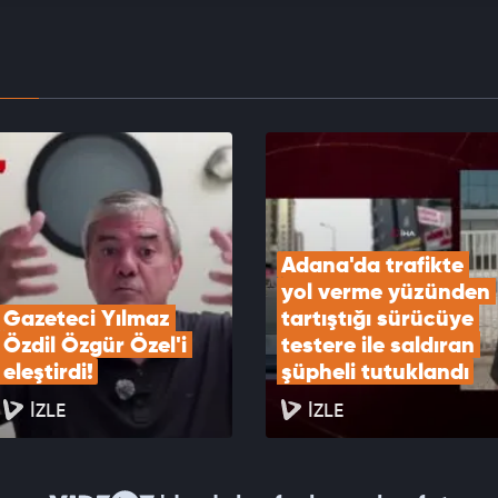
eri ortaya çıktı
EOYU İZLE
olunda acı son: Motosikletin çarptığı 78
aki adam hayatını kaybetti
EOYU İZLE
Adana'da trafikte 
yol verme yüzünden 
Gazeteci Yılmaz 
tartıştığı sürücüye 
Özdil Özgür Özel'i 
testere ile saldıran 
eleştirdi!
şüpheli tutuklandı
İZLE
İZLE