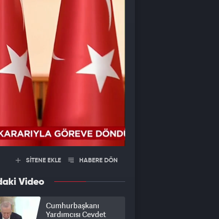
SİTENE EKLE
HABERE DÖN
daki Video
Cumhurbaşkanı
Yardımcısı Cevdet