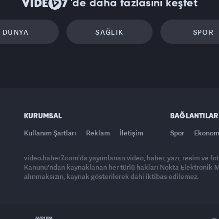
'de daha fazlasını keşfet
DÜNYA
SAĞLIK
SPOR
KURUMSAL
BAĞLANTILAR
Kullanım Şartları
Reklam
İletişim
Spor
Ekonom
video.haber7.com'da yayımlanan video, haber, yazı, resim ve fo
Kanunu'ndan kaynaklanan her türlü hakları Nokta Elektronik Med
alınmaksızın, kaynak gösterilerek dahi iktibas edilemez.