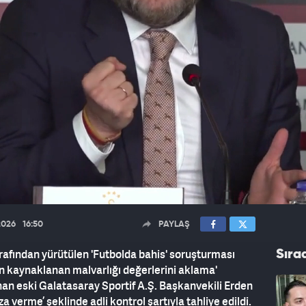
2026
16:50
PAYLAŞ
rafından yürütülen 'Futbolda bahis' soruşturması
Sıra
n kaynaklanan malvarlığı değerlerini aklama'
an eski Galatasaray Sportif A.Ş. Başkanvekili Erden
za verme’ şeklinde adli kontrol şartıyla tahliye edildi.