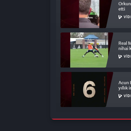
Orkun
etti
VID
Real M
nihai 
VID
Acun I
yıllık 
VID
Galata