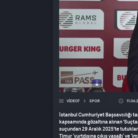
VIDEO7
SPOR
11.06.
İstanbul Cumhuriyet Başsavcılığı ta
kapsamında gözaltına alınan 'Suçta
suçundan 29 Aralık 2025'te tutuklan
Timur ‘yurtdışına çıkış yasağı’ ve ‘im