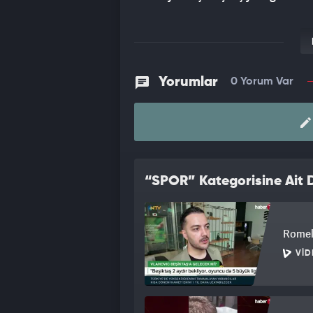
Yorumlar
0 Yorum Var
“SPOR” Kategorisine Ait D
Romelu
VID