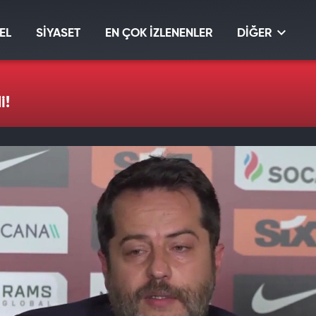
EL
SİYASET
EN ÇOK İZLENENLER
DİĞER
i!