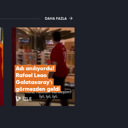
DAHA FAZLA
Adı anılıyordu! 
Rafael Leao 
Galatasaray'ı 
görmezden geldi
İZLE