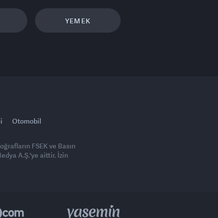
YEMEK
i
Otomobil
toğrafların FSEK ve Basın
ya A.Ş.'ye aittir. İzin