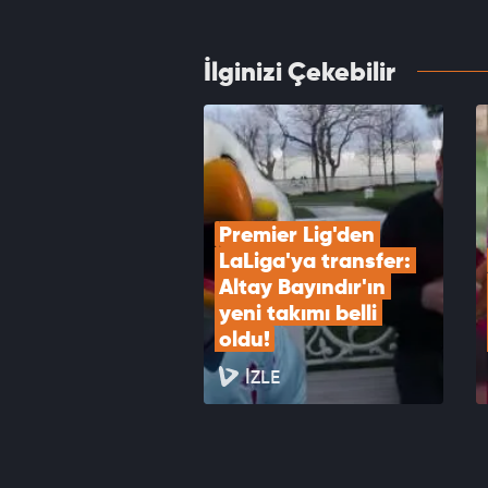
VID
İlginizi Çekebilir
Formas
Salah 
VID
Premier Lig'den 
LaLiga'ya transfer: 
Altay Bayındır'ın 
yeni takımı belli 
oldu!
İZLE