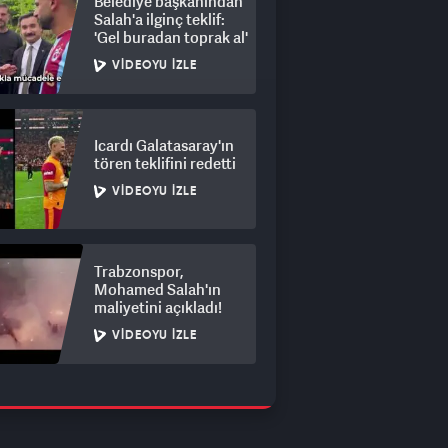
Belediye başkanından
Salah'a ilginç teklif:
'Gel buradan toprak al'
VIDEOYU İZLE
Icardı Galatasaray'ın
tören teklifini redetti
VIDEOYU İZLE
Trabzonspor,
Mohamed Salah'ın
maliyetini açıkladı!
VIDEOYU İZLE