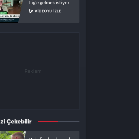
Lig'e gelmek istiyor
VIDEOYU İZLE
izi Çekebilir