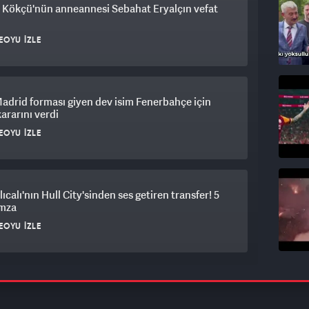
 Kökçü'nün anneannesi Sebahat Eryalçın vefat
EOYU İZLE
adrid forması giyen dev isim Fenerbahçe için
kararını verdi
EOYU İZLE
lıcalı'nın Hull City'sinden ses getiren transfer! 5
imza
EOYU İZLE
saray’ın Batrakov Hamlesi ortaya çıktı!