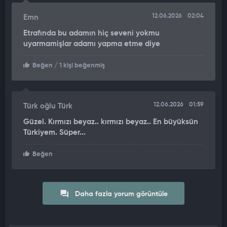
12.06.2026
02:04
Emn
Etrafında bu adamın hiç seveni yokmu
uyarmamişlar adamı yapma etme diye
Beğen
/ 1 kişi beğenmiş
12.06.2026
01:59
Türk oĝlu Türk
Güzel. Kırmızı beyaz.. kırmızı beyaz.. En büyüksün
Türkiyem. Süper...
Beğen
Daha fazla yorum görüntüle