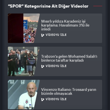
“SPOR” Kategorisine Ait Diğer Videolar
Mısırlı yıldıza Karadeniz işi
karşılama: Havalimanı 3'lü ile
inledi
VIDEOYU İZLE
Trabzon'a gelen Mohamed Salah'ı
binlerce taraftar karşıladı
VIDEOYU İZLE
Vincenzo Italiano: Trossard yarın
bizimle olmayacak
VIDEOYU İZLE