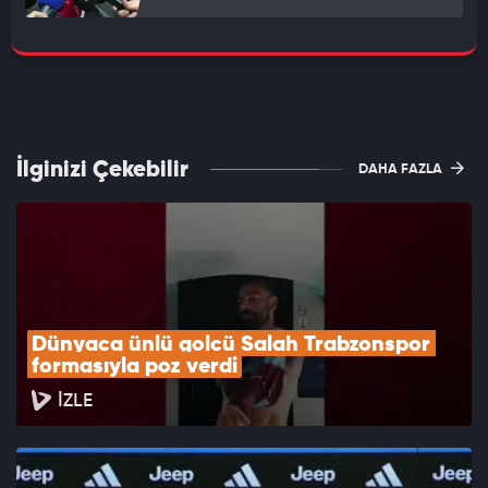
İlginizi Çekebilir
DAHA FAZLA
Dünyaca ünlü golcü Salah Trabzonspor 
formasıyla poz verdi
İZLE