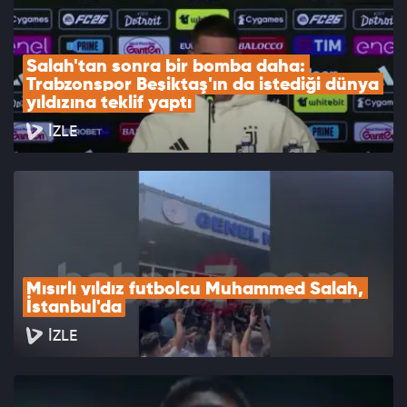
Salah'tan sonra bir bomba daha: 
Trabzonspor Beşiktaş'ın da istediği dünya 
yıldızına teklif yaptı
İZLE
Mısırlı yıldız futbolcu Muhammed Salah, 
İstanbul'da
İZLE