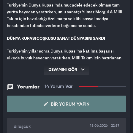
Türkiye'nin Dünya Kupası'nda mücadele edecek olması tüm
yurtta heyecan yaratırken, ünlü sanatçı Yılmaz Morgül A Milli
Takım için hazırladığı özel marşı ve klibi sosyal medya
hesabından futbolseverlerin beğenisine sundu.
DÜNYA KUPASI COŞKUSU SANAT DÜNYASINI SARDI
Türkiye'nin yıllar sonra Dünya Kupası'na katılma başarısı
ülkede büyük heyecan yaratırken, Milli Takım için hazırlanan
marşlara bir yenisi daha eklendi. Yılmaz Morgül, hazırladığı
DEVAMINI GÖR
marş ve klibi sosyal medya hesabından paylaştı. Türkiye'nin
uzun yıllar sonra Dünya Kupası'nda mücadele edecek olması,
spor camiasında olduğu kadar sanat dünyasında da heyecan
Yorumlar
14 Yorum Var
yarattı.
"BU KEZ SAHNEYE YILMAZ MORGÜL ÇIKTI"
BIR YORUM YAPIN
Milli Takım'a destek amacıyla hazırlanan marşlara bir yenisi
daha eklenirken, bu kez sahneye Yılmaz Morgül çıktı. Yılmaz
18.06.2026
22:57
diloşcuk
Morgül, A Milli Futbol Takımı için hazırladığı marş ve klibi