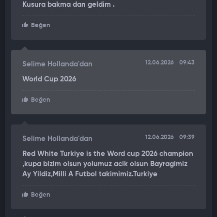
Kusura bakma dan geldim .
sosyal medya hesabından takipçileriyle paylaştı.
Beğen
Morgül, marşın yer aldığı videoyu sosyal medya hesabında
yayımlarken paylaşımına, "Bir Yılmaz Morgül yorumu Milli
Takım" notunu düştü.
12.06.2026
09:43
Selime Hollanda'dan
World Cup 2026
Beğen
12.06.2026
09:39
Selime Hollanda'dan
Red White Turkiye is the Word cup 2026 champion
,kupa bizim olsun yolumuz acik olsun Bayragimiz
Ay Yildiz,Milli A Futbol takimimiz.Turkiye
Beğen