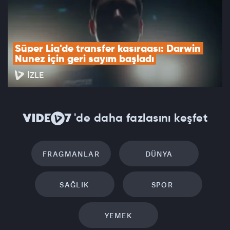
Süper Lig'de transfer kasırgası: Darwin 
Nunez için geri sayım başladı
İZLE
'de daha fazlasını keşfet
FRAGMANLAR
DÜNYA
SAĞLIK
SPOR
YEMEK