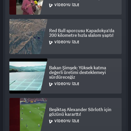
VIDEOYU İZLE
Red Bull sporcusu Kapadokya'da
200 kilometre hızla slalom yaptı!
VIDEOYU İZLE
Bakan Şimşek: Yüksek katma
değerli üretimi desteklemeyi
sürdüreceğiz
VIDEOYU İZLE
Beşiktaş Alexander Sörloth için
gözünü kararttı!
VIDEOYU İZLE