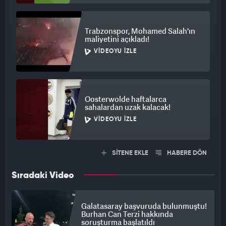
Trabzonspor, Mohamed Salah'ın
maliyetini açıkladı!
VIDEOYU İZLE
Oosterwolde haftalarca
sahalardan uzak kalacak!
VIDEOYU İZLE
SİTENE EKLE
HABERE DÖN
Sıradaki Video
Galatasaray başvuruda bulunmuştu!
Burhan Can Terzi hakkında
soruşturma başlatıldı