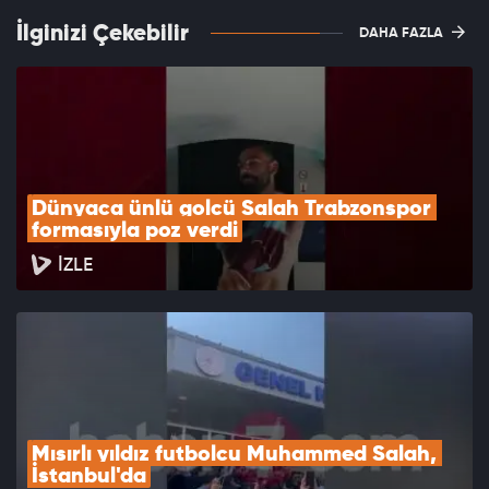
İlginizi Çekebilir
DAHA FAZLA
Dünyaca ünlü golcü Salah Trabzonspor 
formasıyla poz verdi
İZLE
Mısırlı yıldız futbolcu Muhammed Salah, 
İstanbul'da