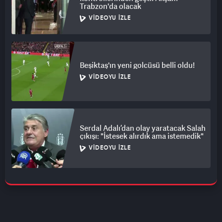
Trabzon'da olacak
VIDEOYU İZLE
Beşiktaş'ın yeni golcüsü belli oldu!
VIDEOYU İZLE
Serdal Adalı’dan olay yaratacak Salah
çıkışı: "İstesek alırdık ama istemedik"
VIDEOYU İZLE