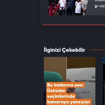
VID
Havada
kilo e
VID
İlginizi Çekebilir
Mekke
Erdoğa
VID
Bu kadarına pes: 
Üsküdar 
seçimlerinde 
kameraya yansıyan 