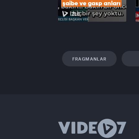
şaibe ve gasp anları
İZLE
FRAGMANLAR