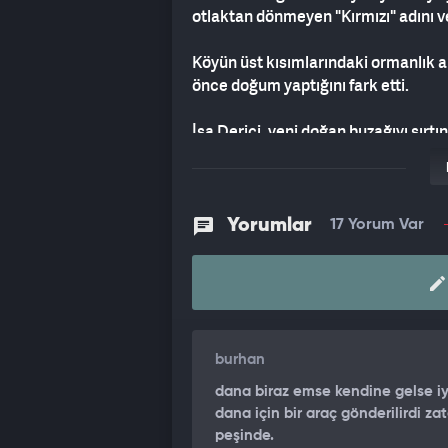
otlaktan dönmeyen "Kırmızı" adını ve
Köyün üst kısımlarındaki ormanlık ala
önce doğum yaptığını fark etti.
İsa Derici, yeni doğan buzağıyı sırt
götürdü.
Derici'nin buzağıyı sırtında taşıdığı 
telefonu kamerasıyla kaydedildi.
Yorumlar
17 Yorum Var
Görüntülerde, ineğin yavrusunu taki
burhan
dana biraz emse kendine gelse iyi
dana için bir araç gönderilirdi
peşinde.