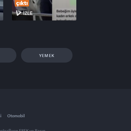
çıktı
İZLE
YEMEK
i
Otomobil
toğrafların FSEK ve Basın