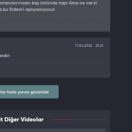
ranırsa insanı baş üstünde taşır Ama ne var ki
a bu Erdem'i aşılıyamıyoruz
11.06.2026
23:21
erdin
ha fazla yorum görüntüle
t Diğer Videolar