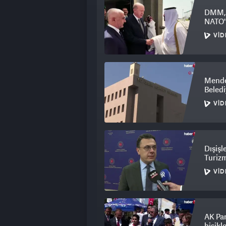
DMM, 
NATO'n
VID
Mender
Beledi
VID
Dışişl
Turizm
VID
AK Par
bisikl