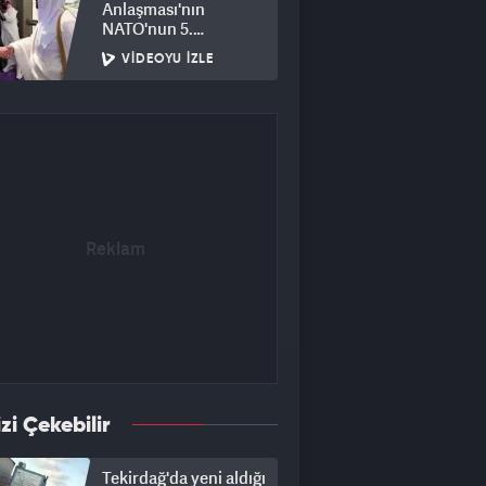
Anlaşması'nın
NATO'nun 5.
maddesiyle çeliştiği"
VIDEOYU İZLE
iddiasını yalanladı
izi Çekebilir
Tekirdağ'da yeni aldığı