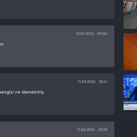
12.06.2026
09:04
ın
11.06.2026
23:41
 sevgisi ne demekmiş
11.06.2026
23:38