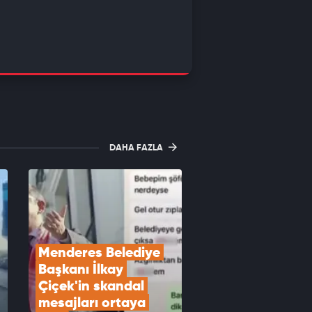
DAHA FAZLA
Menderes Belediye 
Başkanı İlkay 
Çiçek'in skandal 
mesajları ortaya 