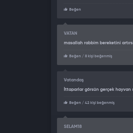
Beğen
VATAN
masallah rabbim bereketini artırs
Beğen
/ 8 kişi beğenmiş
Vatandaş
İttaparlar görsün gerçek hayvan
Beğen
/ 42 kişi beğenmiş
SELAM18