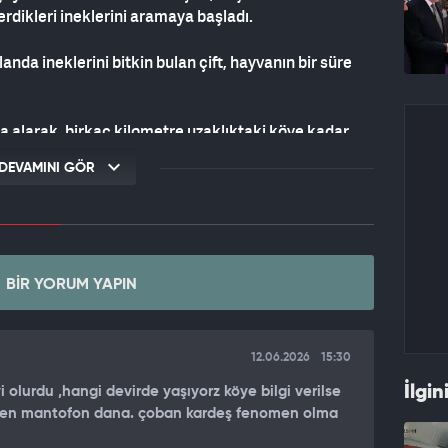
rdikleri ineklerini aramaya başladı.
nda ineklerini bitkin bulan çift, hayvanın bir süre
ına alarak, birkaç kilometre uzaklıktaki köye kadar
DEVAMINI GÖR
ve bitkin ineğin de arkalarından takip ettiği anlar, cep
p etmesi ve yakınından ayrılmaması dikkati çekti.
BIR YORUM YAPIN
12.06.2026
15:30
İlgin
 olurdu ,hangi devirde yaşıyorz köye bilgi verilse
 zaten mantofon dana. çoban kardeş fenomen olma