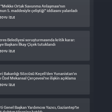
"Mekke Ortak Savunma Anlaşması'nın
un 5. maddesiyle çeliştiği" iddiasını yalanladı
EOYU İZLE
es Belediyesi soruşturmasında kritik karar:
ye Başkanı İlkay Çiçek tutuklandı
EOYU İZLE
eri Bakanlığı Sözcüsü Keçeli'den Yunanistan'ın
 Özel Mekansal Çerçevesi'ne ilişkin açıklama
EOYU İZLE
ti Genel Başkan Yardımcısı Yazıcı, Gaziantep'te
et dağıtım törenine katıldı