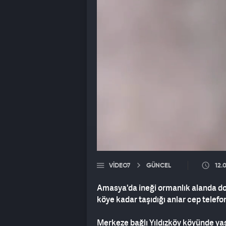
VIDEO7
GÜNCEL
12.
Amasya'da ineği ormanlık alanda do
köye kadar taşıdığı anlar cep telef
Merkeze bağlı Yıldızköy köyünde yaş