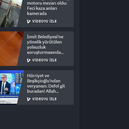
motoru mezarı oldu:
Feci kaza anları
kamerada
VIDEOYU İZLE
İzmit Belediyesi'ne
yönelik yürütülen
yolsuzluk
soruşturmasında
rüşvet görüntüleri
VIDEOYU İZLE
ortaya çıktı
Hürriyet ve
Beşikçioğlu'ndan
veryansın: Defol git
buradan! Allah
hepsinin belasını
VIDEOYU İZLE
versin