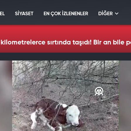
EL
SİYASET
EN ÇOK İZLENENLER
DİĞER
ilometrelerce sırtında taşıdı! Bir an bile 