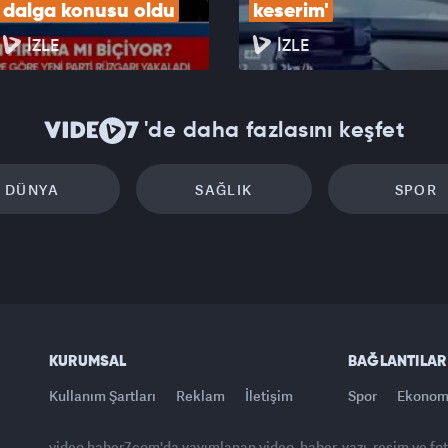
dalga konusu oldu
keserim'
İZLE
İZLE
'de daha fazlasını keşfet
DÜNYA
SAĞLIK
SPOR
KURUMSAL
BAĞLANTILAR
Kullanım Şartları
Reklam
İletişim
Spor
Ekonom
video.haber7.com'da yayımlanan video, haber, yazı, resim ve fo