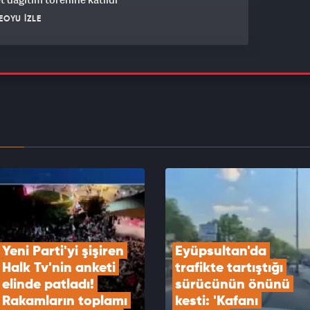
EOYU İZLE
n JİHA takip etti, karadan jandarma bastı: 253
srar yakalandı!
EOYU İZLE
'deki tarihi imzaların ardından Cumhurbaşkanı
n'dan kritik mesajlar
EOYU İZLE
Yeni Parti'yi şişiren 
Eyüpsultan'da 
Halk Tv'nin anketi 
trafikte tartıştığı 
elinde patladı! 
sürücünün önünü 
Rakamların toplamı 
kesti: 'Kafanı 