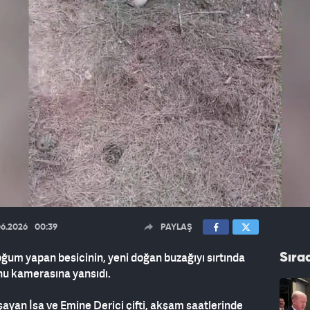
06.2026
00:39
PAYLAŞ
ğum yapan besicinin, yeni doğan buzağıyı sırtında
Sıra
onu kamerasına yansıdı.
ayan İsa ve Emine Derici çifti, akşam saatlerinde