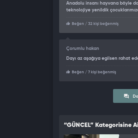
Anadolu insanı hayvana böyle dav
teknolojiye yenildik çocuklarımız
Beğen
/ 32 kişi beğenmiş
Çorumlu hakan
Dayı az aşağıya egilsen rahat ed
Beğen
/ 7 kişi beğenmiş
Da
“GÜNCEL” Kategorisine Ai