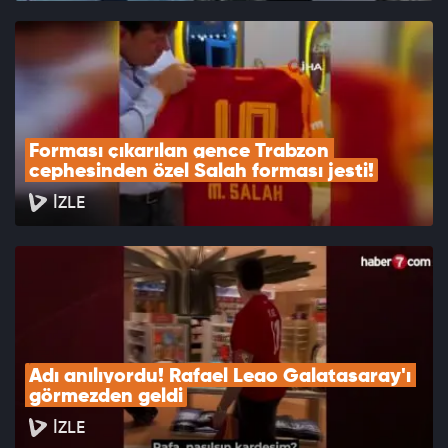
Forması çıkarılan gence Trabzon 
cephesinden özel Salah forması jesti!
İZLE
Adı anılıyordu! Rafael Leao Galatasaray'ı 
görmezden geldi
İZLE