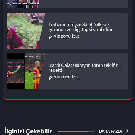
Trabzonlu teyze Salah'ı ilk kez
görünce verdiği tepki viral oldu
VIDEOYU İZLE
Icardı Galatasaray'ın tören teklifini
redetti
VIDEOYU İZLE
İlginizi Çekebilir
DAHA FAZLA