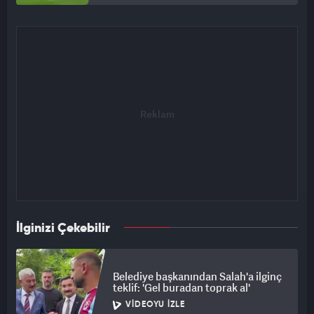
indireceğini belirtiyor. Trionda, hem profesyonel hakemleri
hem de veri meraklısı taraftarları heyecanlandıran en yenilikçi
unsurlardan biri olarak turnuvanın sembollerinden biri olmaya
aday.
SICAKLARINA KARŞI DA TEKNOLOJİ VAR
Ev sahibi şehirlerde sıcaklık 38 dereceyi aşabiliyor. Adidas,
Formula 1’den uyarladığı Climacool Sistemi’ni devreye soktu.
Önceden dondurulan jel yelek, ceket ve ayak üstü kaplamalar
oyuncuların çekirdek vücut sıcaklığını 0,5 derece, cilt
sıcaklığını ise 13 dereceye kadar düşürebiliyor. Turnuvada
ayrıca tarihin en hafif kramponu F50 Hyperfast Evo da sahada
olacak.
İlginizi Çekebilir
Belediye başkanından Salah'a ilginç
teklif: 'Gel buradan toprak al'
VIDEOYU İZLE