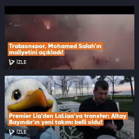
Trabzonspor, Mohamed Salah'ın 
maliyetini açıkladı!
İZLE
Premier Lig'den LaLiga'ya transfer: Altay 
Bayındır'ın yeni takımı belli oldu!
İZLE