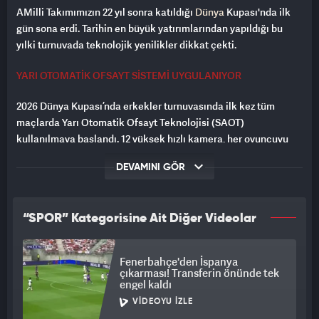
AMilli Takımımızın 22 yıl sonra katıldığı
Dünya
Kupası'nda ilk
gün sona erdi. Tarihin en büyük yatırımlarından yapıldığı bu
yılki turnuvada teknolojik yenilikler dikkat çekti.
YARI OTOMATİK OFSAYT SİSTEMİ UYGULANIYOR
2026 Dünya Kupası’nda erkekler turnuvasında ilk kez tüm
maçlarda Yarı Otomatik Ofsayt Teknolojisi (SAOT)
kullanılmaya başlandı. 12 yüksek hızlı kamera, her oyuncuyu
saniyede 50 kare hızında takip ederek iskelet modellemeleri
DEVAMINI GÖR
oluşturuyor. Sistem, hücum oyuncusu ikinci son savunma
oyuncusunu geçtiğinde asistan hakemin kulaklığına anında
“offside, offside, offside” uyarısını gönderiyor.
“SPOR” Kategorisine Ait Diğer Videolar
Ofsayt eşiği önceki denemelerde 50 santimetre iken bu
turnuvada 10 santimetreye düşürüldü. Daha dar pozisyonlarda
Fenerbahçe'den İspanya
ise sistem kararı insana bırakarak “gecikme” komutu veriyor.
çıkarması! Transferin önünde tek
engel kaldı
Video Yardımcı Hakem (VAR) sistemi önemli ölçüde
VIDEOYU İZLE
genişletildi. Artık yanlış verilen kornerler, set hücumları öncesi