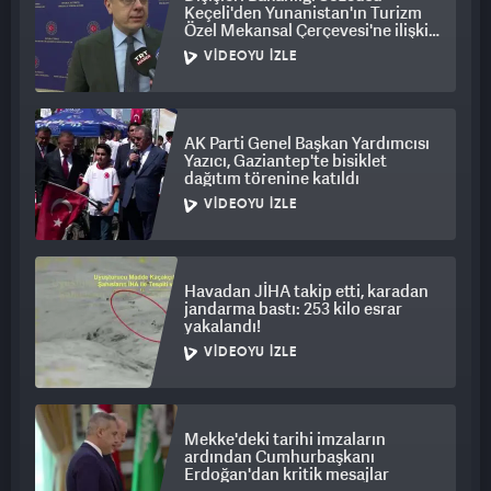
Keçeli'den Yunanistan'ın Turizm
Özel Mekansal Çerçevesi'ne ilişkin
açıklama
VIDEOYU İZLE
AK Parti Genel Başkan Yardımcısı
Yazıcı, Gaziantep'te bisiklet
dağıtım törenine katıldı
VIDEOYU İZLE
Havadan JİHA takip etti, karadan
jandarma bastı: 253 kilo esrar
yakalandı!
VIDEOYU İZLE
Mekke'deki tarihi imzaların
ardından Cumhurbaşkanı
Erdoğan'dan kritik mesajlar