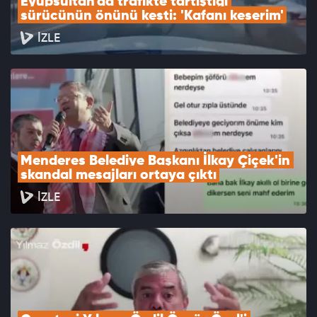
Eyüpsultan'da trafikte tartıştığı 
sürücünün önünü kesti: 'Kafanı keserim'
İZLE
Menderes Belediye Başkanı İlkay Çiçek'in 
skandal mesajları ortaya çıktı
İZLE