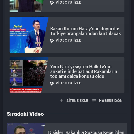
VIDEOYU İZLE
Bakan Kurum Hatay'dan duyurdu:
Türkiye prangalarından kurtulacak
VIDEOYU İZLE
Yeni Parti'yi şişiren Halk Tv'nin
anketi elinde patladı! Rakamların
toplamı dalga konusu oldu
VIDEOYU İZLE
SİTENE EKLE
HABERE DÖN
Sıradaki Video
Dışişleri Bakanlığı Sözcüsü Keçeli'den