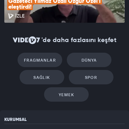
Gazeteci Yılmaz Özdil Özgür Özel'i 
eleştirdi!
İZLE
'de daha fazlasını keşfet
FRAGMANLAR
DÜNYA
SAĞLIK
SPOR
YEMEK
KURUMSAL