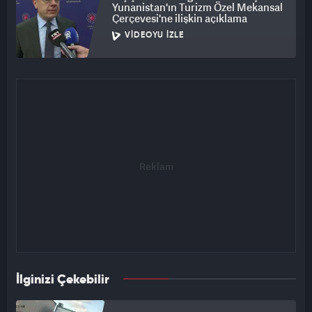
Yunanistan'ın Turizm Özel Mekansal
Çerçevesi'ne ilişkin açıklama
VIDEOYU İZLE
İlginizi Çekebilir