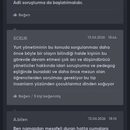
Adli soruşturma da başlatılmalıdır.
Edinilen bilgiye göre, görüntülerde yer alan görevli hakkında
gerekli işlemler başlatılarak görevden uzaklaştırma kararı
Beğen
uygulandı. Olayın ardından yürütülen incelemenin devam ettiği
kaydedildi.
ÖNCEKİ İDDİALAR DA İNCELENİYOR
13.06.2026
18:44
SCELIK
Yurt yönetiminin bu konuda sorgulanması daha
Öte yandan, söz konusu görevlinin daha önce de benzer şiddet
önce böyle bir olayın bilindiği halde kişinin bu
olaylarına karıştığı yönündeki iddiaların soruşturma
görevde devam etmesi çok acı ve düşündürücü
kapsamında değerlendirildiği öğrenildi. Yetkililer, hem mevcut
yöneticiler hakkında idari soruşturma ve pedegog
olayın hem de geçmişe yönelik iddiaların titizlikle
eşliğinde buradaki ve daha önce mezun olan
incelendiğini ifade etti.
öğrencilerden sorulması gerekiyor bu tip
insanların yüzünden çocuklarımız dinden soğuyor
Soruşturmanın tamamlanmasının ardından elde edilecek
bulgular doğrultusunda gerekli yasal ve idari işlemlerin
Beğen
/ 5 kişi beğenmiş
uygulanacağı bildirildi.
13.06.2026
18:16
A.bilen
Ben namazdan mesafeli duran hatta cumalara