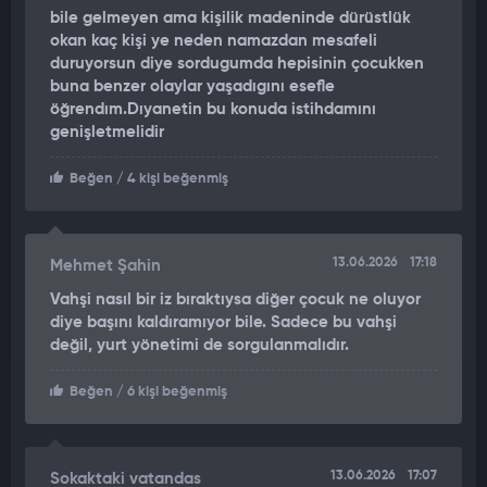
bile gelmeyen ama kişilik madeninde dürüstlük
okan kaç kişi ye neden namazdan mesafeli
duruyorsun diye sordugumda hepisinin çocukken
buna benzer olaylar yaşadıgını esefle
öğrendım.Dıyanetin bu konuda istihdamını
genişletmelidir
Beğen
/ 4 kişi beğenmiş
13.06.2026
17:18
Mehmet Şahin
Vahşi nasıl bir iz bıraktıysa diğer çocuk ne oluyor
diye başını kaldıramıyor bile. Sadece bu vahşi
değil, yurt yönetimi de sorgulanmalıdır.
Beğen
/ 6 kişi beğenmiş
13.06.2026
17:07
Sokaktaki vatandas