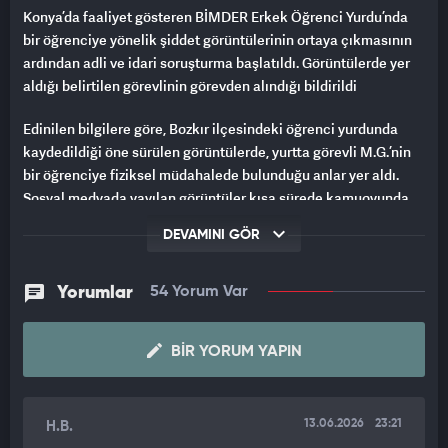
Konya’da faaliyet gösteren BİMDER Erkek Öğrenci Yurdu’nda
bir öğrenciye yönelik şiddet görüntülerinin ortaya çıkmasının
ardından adli ve idari soruşturma başlatıldı. Görüntülerde yer
aldığı belirtilen görevlinin görevden alındığı bildirildi
Edinilen bilgilere göre, Bozkır ilçesindeki öğrenci yurdunda
kaydedildiği öne sürülen görüntülerde, yurtta görevli M.G.’nin
bir öğrenciye fiziksel müdahalede bulunduğu anlar yer aldı.
Sosyal medyada yayılan görüntüler kısa sürede kamuoyunda
geniş yankı uyandırırken, olayla ilgili inceleme başlatıldı.
DEVAMINI GÖR
ADLİ VE İDARİ SORUŞTURMA BAŞLATILDI
Yorumlar
54 Yorum Var
Görüntülerin kamuoyuna yansımasının ardından ilgili kurumlar
tarafından adli ve idari soruşturma başlatıldığı öğrenildi.
Yetkililer, olayın tüm yönleriyle araştırıldığını ve sorumluların
BIR YORUM YAPIN
tespiti için çalışmaların sürdüğünü belirtti.
GÖREVLİ HAKKINDA İŞLEM YAPILDI
13.06.2026
23:21
H.B.