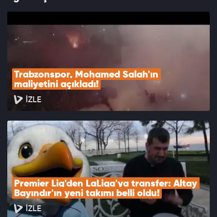
Trabzonspor, Mohamed Salah'ın 
maliyetini açıkladı!
İZLE
Premier Lig'den LaLiga'ya transfer: Altay 
Bayındır'ın yeni takımı belli oldu!
İZLE