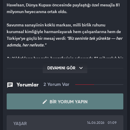
Havelsan, Dünya Kupası öncesinde paylaştığı özel mesajla 81
milyonun heyecanına ortak oldu.
Savunma sanayiinin köklü markası, milli birlik ruhunu
kurumsal kimliğiyle harmanlayarak hem çalışanlarına hem de
Türkiye'ye güçlü bir mesaj verdi:
"Biz seninle tek yürekte — her
adımda, her nefeste."
Ay-Yıldızlıların her golü, her zaferinin arkasında 81 milyonluk bir
kalp attığını hatırlatan bu paylaşım, sosyal medyada büyük
DEVAMINI GÖR
beğeni topladı.
Yorumlar
2 Yorum Var
BIR YORUM YAPIN
14.06.2026
01:09
YAŞAR