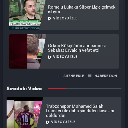
Romelu Lukaku Süper Lig'e gelmek
istiyor
VIDEOYU İZLE
Orkun Kökçü'nün anneannesi
Sebahat Eryalçın vefat etti
VIDEOYU İZLE
SİTENE EKLE
HABERE DÖN
Sıradaki Video
Trabzonspor Mohamed Salah
transferi ile daha şimdiden kasasını
doldurdu!
VIDEOYU İZLE