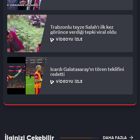
Trabzonlu teyze Salah'ı ilk kez
görünce verdiği tepki viral oldu
VIDEOYU İZLE
Icardı Galatasaray'ın tören teklifini
redetti
VIDEOYU İZLE
İlginizi Çekebilir
DAHA FAZLA