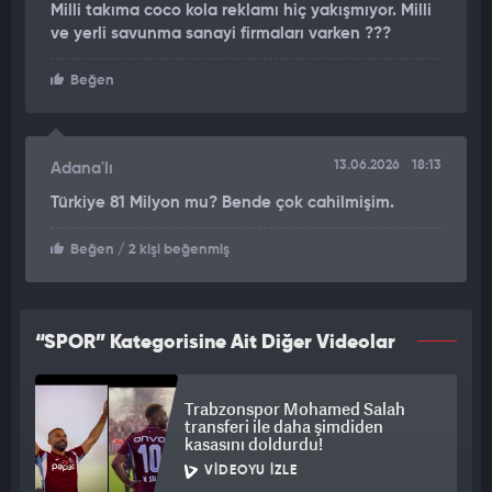
Milli takıma coco kola reklamı hiç yakışmıyor. Milli
ve yerli savunma sanayi firmaları varken ???
Beğen
13.06.2026
18:13
Adana'lı
Türkiye 81 Milyon mu? Bende çok cahilmişim.
Beğen
/ 2 kişi beğenmiş
“SPOR” Kategorisine Ait Diğer Videolar
Trabzonspor Mohamed Salah
transferi ile daha şimdiden
kasasını doldurdu!
VIDEOYU İZLE