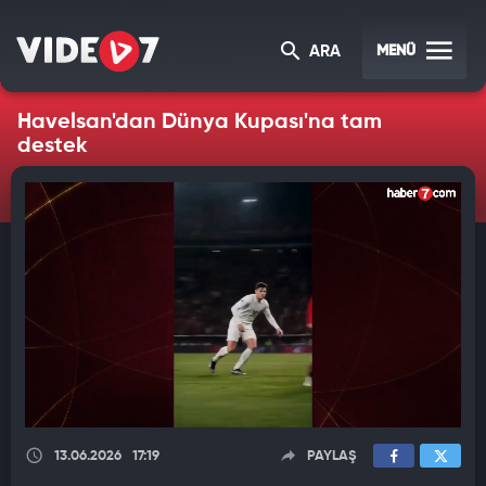
MENÜ
ARA
Havelsan'dan Dünya Kupası'na tam
destek
13.06.2026
17:19
PAYLAŞ