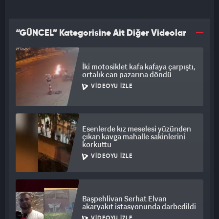
“GÜNCEL” Kategorisine Ait Diğer Videolar
İki motosiklet kafa kafaya çarpıştı,
ortalık can pazarına döndü
VIDEOYU İZLE
Esenlerde kız meselesi yüzünden
çıkan kavga mahalle sakinlerini
korkuttu
VIDEOYU İZLE
Başpehlivan Serhat Elvan
akaryakıt istasyonunda darbedildi
VIDEOYU İZLE