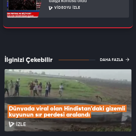
dalga konusu oldu
VIDEOYU İZLE
İlginizi Çekebilir
DAHA FAZLA
Dünyada viral olan Hindistan'daki gizemli 
kuyunun sır perdesi aralandı
İZLE