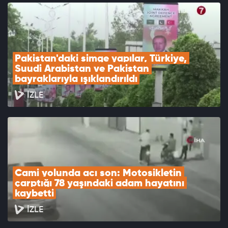
Pakistan'daki simge yapılar, Türkiye, 
Suudi Arabistan ve Pakistan 
bayraklarıyla ışıklandırıldı
İZLE
Cami yolunda acı son: Motosikletin 
çarptığı 78 yaşındaki adam hayatını 
kaybetti
İZLE