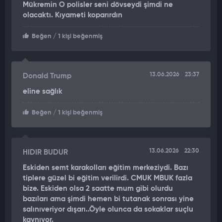
Mükremin O polisler seni dövseydi şimdi ne
olacaktı. Kıyameti koparırdın
Beğen
/ 1 kişi beğenmiş
13.06.2026
23:37
Donald Trump
eline sağlık
Beğen
/ 1 kişi beğenmiş
13.06.2026
22:30
HIDIR BUDUR
Eskiden semt karakolları eğitim merkeziydi. Bazı
tiplere güzel bi eğitim verilirdi. CMUK MBUK fazla
bize. Eskiden olsa 2 saatte mum gibi olurdu
bazıları ama şimdi hemen bi tutanak sonrası yine
salınıveriyor dışarı..Öyle olunca da sokaklar suçlu
kaynıyor.