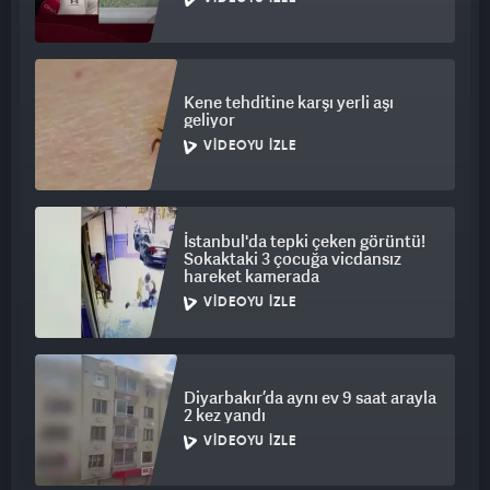
Kene tehditine karşı yerli aşı
geliyor
VIDEOYU İZLE
İstanbul'da tepki çeken görüntü!
Sokaktaki 3 çocuğa vicdansız
hareket kamerada
VIDEOYU İZLE
Diyarbakır’da aynı ev 9 saat arayla
2 kez yandı
VIDEOYU İZLE