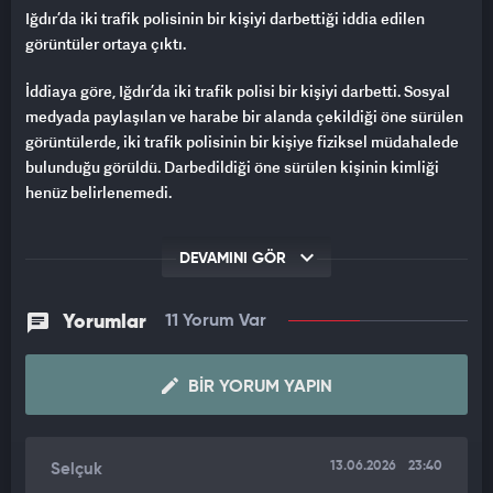
Iğdır’da iki trafik polisinin bir kişiyi darbettiği iddia edilen
görüntüler ortaya çıktı.
İddiaya göre, Iğdır’da iki trafik polisi bir kişiyi darbetti. Sosyal
medyada paylaşılan ve harabe bir alanda çekildiği öne sürülen
görüntülerde, iki trafik polisinin bir kişiye fiziksel müdahalede
bulunduğu görüldü. Darbedildiği öne sürülen kişinin kimliği
henüz belirlenemedi.
BAKANLIKTAN İDARİ SORUŞTURMA
DEVAMINI GÖR
Sosyal medyada yayılan videonun ardından İçişleri Bakanlığı
tarafından idari soruşturma başlatıldı.
Yorumlar
11 Yorum Var
Söz konusu görüntülerle ilgili olarak, İçişleri Bakanı Mustafa
Çiftçi’nin talimatıyla iddiaların araştırılması amacıyla idari
BIR YORUM YAPIN
soruşturma başlatıldı. Olayın hukuki, idari ve teknik tüm
yönleriyle şeffaf bir şekilde incelenip aydınlatılması amacıyla
İçişleri Bakanlığı tarafından Mülkiye Müfettişi ve Polis
13.06.2026
23:40
Selçuk
Müfettişi görevlendirildi.