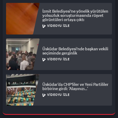
İzmit Belediyesi'ne yönelik yürütülen
yolsuzluk soruşturmasında rüşvet
görüntüleri ortaya çıktı
VIDEOYU İZLE
Üsküdar Belediyesi'nde başkan vekili
seçiminde gerginlik
VIDEOYU İZLE
Üsküdar’da CHP'liler ve Yeni Partililer
birbirine girdi: ‘Alayınızı…’
VIDEOYU İZLE