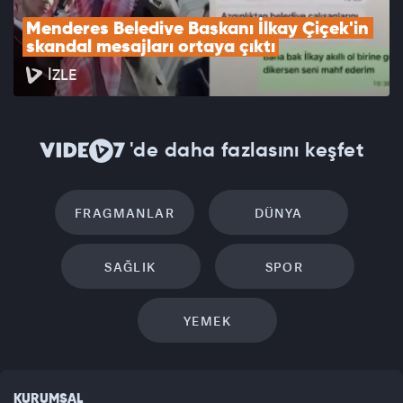
Menderes Belediye Başkanı İlkay Çiçek'in 
skandal mesajları ortaya çıktı
İZLE
'de daha fazlasını keşfet
FRAGMANLAR
DÜNYA
SAĞLIK
SPOR
YEMEK
KURUMSAL