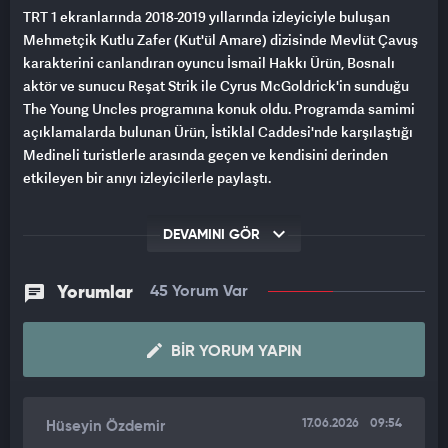
TRT 1 ekranlarında 2018-2019 yıllarında izleyiciyle buluşan
Mehmetçik Kutlu Zafer (Kut'ül Amare) dizisinde Mevlüt Çavuş
karakterini canlandıran oyuncu İsmail Hakkı Ürün, Bosnalı
aktör ve sunucu Reşat Strik ile Cyrus McGoldrick'in sunduğu
The Young Uncles programına konuk oldu. Programda samimi
açıklamalarda bulunan Ürün, İstiklal Caddesi'nde karşılaştığı
Medineli turistlerle arasında geçen ve kendisini derinden
etkileyen bir anıyı izleyicilerle paylaştı.
Dizideki rolü üzerinden yıllar geçmesine rağmen
DEVAMINI GÖR
unutulmadığını anlatan İsmail Hakkı Ürün, İstiklal Caddesi'nde
yürürken birkaç Arap turist tarafından durdurulduğunu
belirterek, "Beni İstiklal Caddesi'nde durdurdular. 'Sen Mevlüt
Yorumlar
45 Yorum Var
Çavuş'sun' dediler. Mevlüt Çavuş, Kut'ül Amare dizisindeki
karakterimdi. 'Evet' dedim. Selamlaştık." dedi.
BIR YORUM YAPIN
"KENDİ SESİMLE KUR'AN OKUDUM"
Turistlerin kendisine dizideki bir sahneyle ilgili özel bir soru
17.06.2026
09:54
Hüseyin Özdemir
sormak istediklerini aktaran Ürün, aralarında geçen diyaloğu