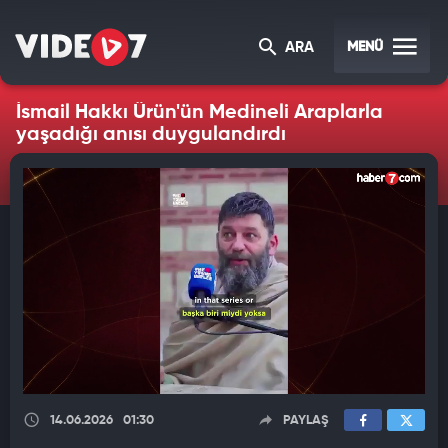
MENÜ
ARA
İsmail Hakkı Ürün'ün Medineli Araplarla
yaşadığı anısı duygulandırdı
14.06.2026
01:30
PAYLAŞ