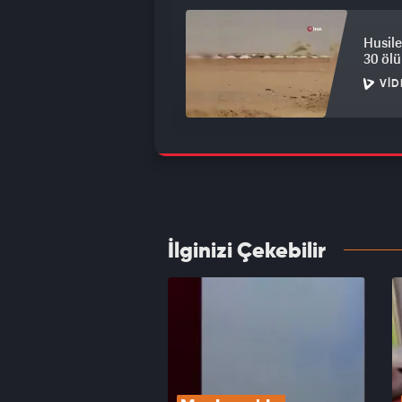
Husile
30 ölü
VID
Filist
oldu
VID
İlginizi Çekebilir
İsrail
marka
VID