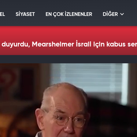
EL
SİYASET
EN ÇOK İZLENENLER
DİĞER
 duyurdu, Mearsheimer İsrail için kabus s