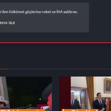
r’den hükümet güçlerine roket ve İHA saldırısı:
EOYU İZLE
in Konvoyu'na katılan Fransız aktivist Müslüman
EOYU İZLE
'den Ankara’nın Orta Doğu hamlelerine yakın
j
EOYU İZLE