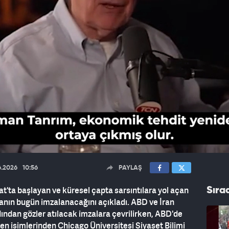
6.2026
10:56
PAYLAŞ
'ta başlayan ve küresel çapta sarsıntılara yol açan
Sıra
anın bugün imzalanacağını açıkladı. ABD ve İran
dından gözler atılacak imzalara çevrilirken, ABD'de
elen isimlerinden Chicago Üniversitesi Siyaset Bilimi