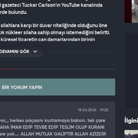
 gazeteci Tucker Carlson'ın YouTube kanalında
erde bulundu.
 silahlara karşı bir duvar niteliğinde olduğunu öne
k nükleer silaha sahip olmayı istemediğini belirtti.
küresel ticaretin can damarlarından birinin
nı Trump, "Anlaşmanın bugün imzalanması
DEVAMINI GÖR
 sonra Hürmüz Boğazı herkes için açık olacak.
a alacağız ve seyreltip yok edeceğiz." dedi.
 DAHA VAR"
ni ettiğini ancak masada farklı seçeneklerin de
BIR YORUM YAPIN
rım süreç kolay sonuçlanır aksi halde elimizde son
Ortadoğu ile uzun yıllar birlikte çalışmayı dört gözle
15.06.2026
19:22
İlgin
alarda yankı bulurken, Siyaset Bilimci John
or,,, herkes paçasını kurtarmaya baksın. tek çare
AHA İMAN EDİP TEVBE EDİP TESLİM OLUP KURANI
ramında ateşkesin geleceği ve İsrail'in pozisyonu
e yok.... ALLAH MUTLAK GALİPTİR ALLAH AZİZDİR
 Olası bir ateşkes ihlalinin faturasının ağır