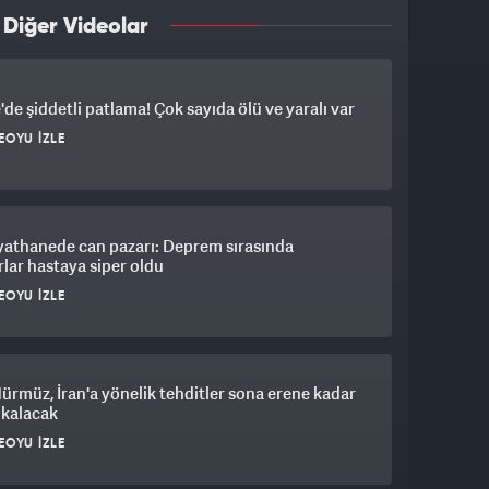
 Diğer Videolar
'de şiddetli patlama! Çok sayıda ölü ve yaralı var
EOYU İZLE
yathanede can pazarı: Deprem sırasında
lar hastaya siper oldu
EOYU İZLE
Hürmüz, İran'a yönelik tehditler sona erene kadar
 kalacak
EOYU İZLE