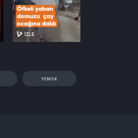
Öfkeli yaban 
domuzu  çay 
ocağına daldı
İZLE
YEMEK