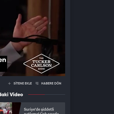
SİTENE EKLE
HABERE DÖN
daki Video
Suriye'de şiddetli
patlama! Çok sayıda