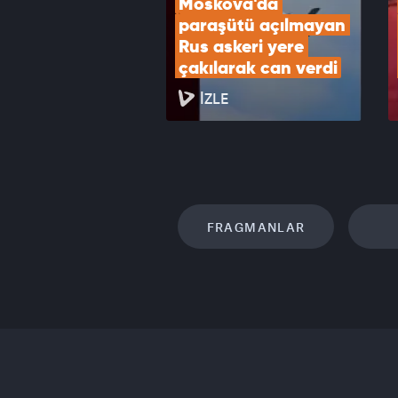
Moskova'da 
paraşütü açılmayan 
Rus askeri yere 
çakılarak can verdi
İZLE
FRAGMANLAR