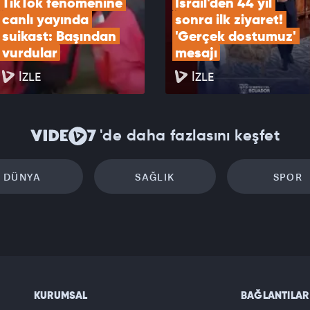
TikTok fenomenine 
İsrail'den 44 yıl 
canlı yayında 
sonra ilk ziyaret! 
suikast: Başından 
'Gerçek dostumuz' 
vurdular
mesajı
İZLE
İZLE
'de daha fazlasını keşfet
DÜNYA
SAĞLIK
SPOR
KURUMSAL
BAĞLANTILAR