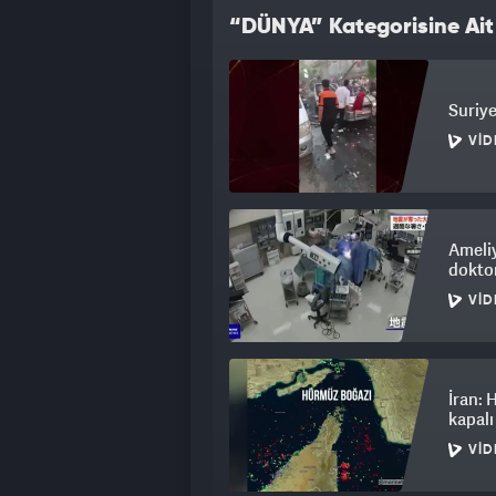
görünüyor?" ifadelerini kullandı.
“DÜNYA” Kategorisine Ait
Suriye
VID
Ameli
doktor
VID
İran: 
kapalı
VID