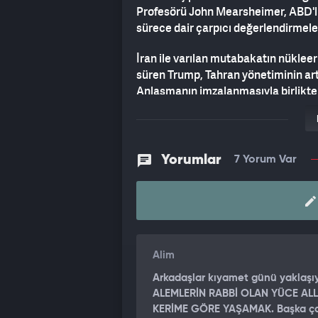
Profesörü John Mearsheimer, ABD'li
sürece dair çarpıcı değerlendirmel
İran ile varılan mutabakatın nükleer
süren Trump, Tahran yönetiminin artı
Anlaşmanın imzalanmasıyla birlikte 
rahatlayacağını anlatan ABD Başka
planlanıyor ve imzalandıktan hemen
İran'ın nükleer tozunu uygun zamand
Yorumlar
7 Yorum Var
"ELİMİZDE SON BİR ÇÖZÜM YOLU
Sürecin pürüzsüz ilerlemesini temen
bulunduğunu vurgulayan Trump, "Uma
bir çözüm yolu daha var. İran ve tüm 
bekliyoruz." ifadelerini kullandı.
Alim
Trump'ın açıklamaları küresel piyas
Arkadaşlar kıyamet günü yaklaşıy
ALEMLERİN RABBİ OLAN YÜCE ALL
Mearsheimer, Tucker Carlson'ın prog
KERİME GÖRE YAŞAMAK. Başka çar
hakkında ezber bozan analizler yaptı.