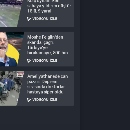
Maç oynanırken
sahaya yıldırım düştü:
1 ölü, 9 yaralı
VIDEOYU İZLE
Moshe Feiglin'den
skandal çağrı:
Türkiye'ye
bırakamayız, 800 bin
kişi için derhal sürgün!
VIDEOYU İZLE
Ameliyathanede can
pazarı: Deprem
sırasında doktorlar
hastaya siper oldu
VIDEOYU İZLE