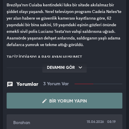
Brezilya'nın Cuiaba kentindeki lüks bir sitede akılalmaz bir
şiddet olayı yaşandı. Yerel televizyon programı Cadeia Neles'te
yer alan habere ve güvenlik kamerası kayıtlarına göre, 62
yaşındaki bir bina sakini, 59 yaşındaki eşinin gözleri önünde
emekli sivil polis Luciano Testa'nın vahşi saldırısına uğradı.
Asansörde yaşanan dehşet anlarında, saldırganın yaşlı adama
defalarca yumruk ve tekme attığı görüldü.
TACİZ İDDİASIYLA BAŞLAYAN HUSUMET
DEVAMINI GÖR
Olayın perde arkasında ise aylar öncesine dayanan bir
komşuluk krizi yatıyor. Cadeia Neles programına konuşan
mağdur, gerilimin geçen yılın Ağustos ayında, emekli polisin
Yorumlar
3 Yorum Var
eşinin bir başka bina sakinini tacizle suçlamasının ardından
başladığını belirtti. Bu olayın ardından polisin eşiyle asansör
BIR YORUM YAPIN
gibi ortak alanlarda yalnız kalmamaya özen gösterdiğini
anlatan yaşlı adam, yaşadığı psikolojik baskıyı şu sözlerle
ifade etti:
15.06.2026
08:19
Borahan
"Bu olaydan yaklaşık bir ay sonra asansörde önümü kesti. Bana