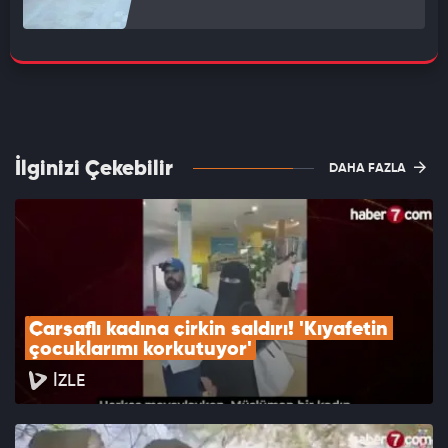
İlginizi Çekebilir
DAHA FAZLA
Çarşaflı kadına çirkin saldırı! 'Kıyafetin 
çocuklarımı korkutuyor'
İZLE