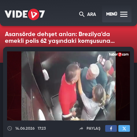
MENÜ
ARA
Asansörde dehşet anları: Brezilya'da
emekli polis 62 yaşındaki komşusuna
saldırdı
14.06.2026
17:23
PAYLAŞ