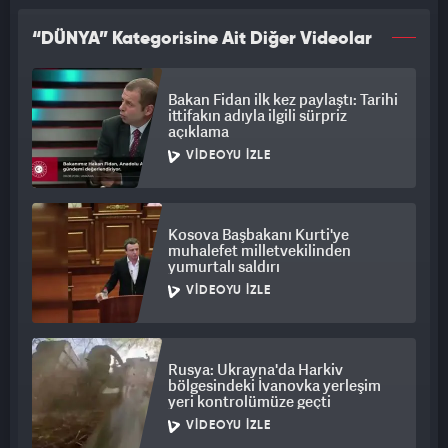
“DÜNYA” Kategorisine Ait Diğer Videolar
Bakan Fidan ilk kez paylaştı: Tarihi
ittifakın adıyla ilgili sürpriz
açıklama
VIDEOYU İZLE
Kosova Başbakanı Kurti'ye
muhalefet milletvekilinden
yumurtalı saldırı
VIDEOYU İZLE
Rusya: Ukrayna'da Harkiv
bölgesindeki İvanovka yerleşim
yeri kontrolümüze geçti
VIDEOYU İZLE