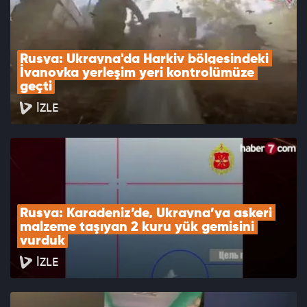
Rusya: Ukrayna'da Harkiv bölgesindeki 
İvanovka yerleşim yeri kontrolümüze 
geçti
İZLE
Rusya: Karadeniz’de, Ukrayna’ya askeri 
malzeme taşıyan 2 kuru yük gemisini 
vurduk
İZLE