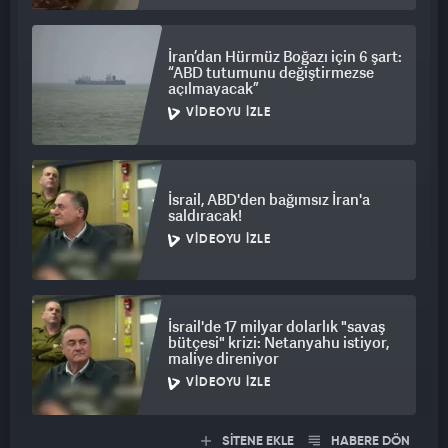
İran’dan Hürmüz Boğazı için 6 şart:
“ABD tutumunu değiştirmezse
açılmayacak”
VIDEOYU İZLE
İsrail, ABD'den bağımsız İran'a
saldıracak!
VIDEOYU İZLE
İsrail'de 17 milyar dolarlık "savaş
bütçesi" krizi: Netanyahu istiyor,
maliye direniyor
VIDEOYU İZLE
SİTENE EKLE
HABERE DÖN