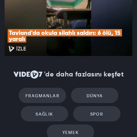
Tayland'da okula silahlı saldırı: 6 ölü, 15 
yaralı
İZLE
'de daha fazlasını keşfet
FRAGMANLAR
DÜNYA
SAĞLIK
SPOR
YEMEK