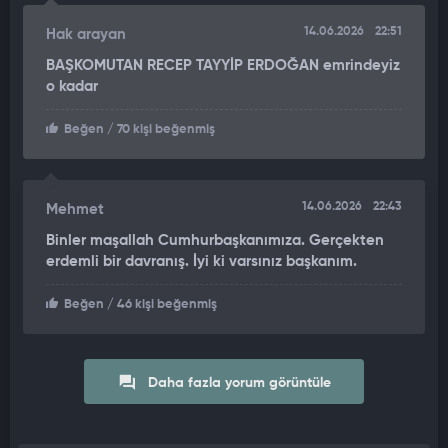
14.06.2026
22:51
Hak arayan
BAŞKOMUTAN RECEP TAYYİP ERDOĞAN emrindeyiz
o kadar
Beğen
/ 70 kişi beğenmiş
14.06.2026
22:43
Mehmet
Binler maşallah Cumhurbaşkanımıza. Gerçekten
erdemli bir davranış. İyi ki varsınız başkanım.
Beğen
/ 46 kişi beğenmiş
Daha fazla yorum görüntüle