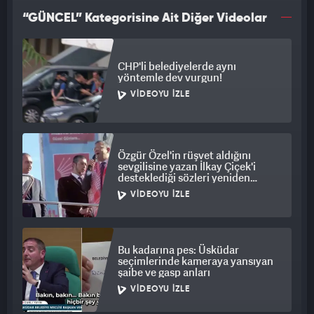
“GÜNCEL” Kategorisine Ait Diğer Videolar
CHP'li belediyelerde aynı
yöntemle dev vurgun!
VIDEOYU İZLE
Özgür Özel'in rüşvet aldığını
sevgilisine yazan İlkay Çiçek'i
desteklediği sözleri yeniden
gündem oldu
VIDEOYU İZLE
Bu kadarına pes: Üsküdar
seçimlerinde kameraya yansıyan
şaibe ve gasp anları
VIDEOYU İZLE