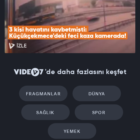
3 kişi hayatını kaybetmişti: 
Küçükçekmece'deki feci kaza kamerada!
İZLE
'de daha fazlasını keşfet
FRAGMANLAR
DÜNYA
SAĞLIK
SPOR
YEMEK