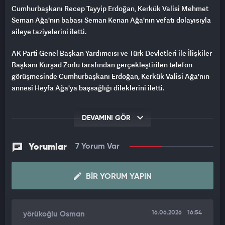
Cumhurbaşkanı Recep Tayyip Erdoğan, Kerkük Valisi Mehmet
Seman Ağa'nın babası Seman Kenan Ağa'nın vefatı dolayısıyla
aileye taziyelerini iletti.
AK Parti Genel Başkan Yardımcısı ve Türk Devletleri ile İlişkiler
Başkanı Kürşad Zorlu tarafından gerçekleştirilen telefon
görüşmesinde Cumhurbaşkanı Erdoğan, Kerkük Valisi Ağa'nın
annesi Heyfa Ağa'ya başsağlığı dileklerini iletti.
Cumhurbaşkanı Erdoğan, görüşmede "Başınız sağ olsun. Allah
DEVAMINI GÖR
sabırlar versin. Mekanı cennet olsun. Kerkük'e selam. Rabbim
yar ve yardımcınız olsun. Allah'a emanet olun." ifadelerini
kullandı.
Yorumlar
7 Yorum Var
Anne Heyfa Ağa da Cumhurbaşkanı Erdoğan'a teşekkürlerini
ileterek, "Allah sizden razı olsun. Ömrünüz uzun olsun. Siz, bizim
BIR YORUM YAPIN
babamızsınız. Ellerinizden öperim. Allah'a emanet olun
Başkanım." dedi.
16.06.2026
16:54
yörükoğlu Osman
Ağa'nın Ankara'da bulunan cenazesinin Esenboğa