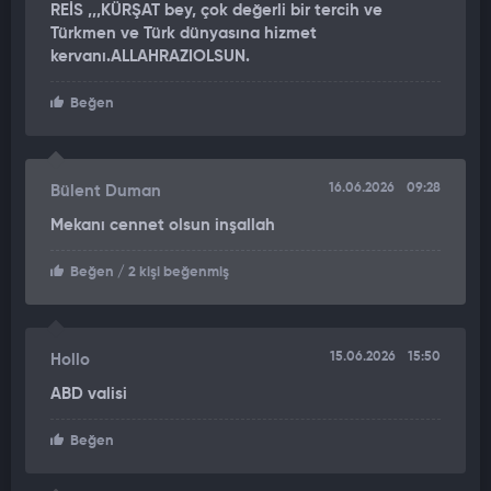
REİS ,,,KÜRŞAT bey, çok değerli bir tercih ve
Havalimanı'ndan Kerkük'e uğurlanması törenine Zorlu'nun yanı
Türkmen ve Türk dünyasına hizmet
sıra AK Parti Dış İlişkilerden Sorumlu Genel Başkan Yardımcısı
kervanı.ALLAHRAZIOLSUN.
Zafer Sırakaya, TBMM Dışişleri Komisyonu Başkanı ve AK Parti
Ankara Milletvekili Fuat Oktay ve Ankara Milletvekili Osman
Beğen
Gökçek de yer aldı.
Cumhurbaşkanı Erdoğan, geçen hafta sonu Kerkük Valisi
Mehmet Seman Ağa'yı Dolmabahçe Çalışma Ofisi'nde kabul
16.06.2026
09:28
Bülent Duman
etmiş, Vali Ağa, görüşmede 102 yıl sonra yeniden bir Türkmen
Mekanı cennet olsun inşallah
vali seçilmesi vesilesiyle Cumhurbaşkanı Erdoğan'a
teşekkürlerini iletmişti.
Beğen
/ 2 kişi beğenmiş
15.06.2026
15:50
Hollo
ABD valisi
Beğen