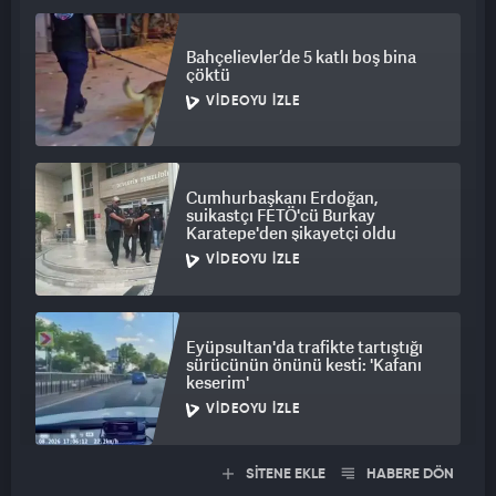
Bahçelievler’de 5 katlı boş bina
çöktü
VIDEOYU İZLE
Cumhurbaşkanı Erdoğan,
suikastçı FETÖ'cü Burkay
Karatepe'den şikayetçi oldu
VIDEOYU İZLE
Eyüpsultan'da trafikte tartıştığı
sürücünün önünü kesti: 'Kafanı
keserim'
VIDEOYU İZLE
SİTENE EKLE
HABERE DÖN