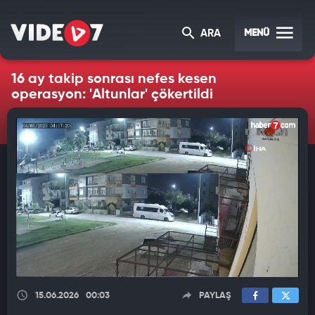
MENÜ
ARA
16 ay takip sonrası nefes kesen
operasyon: 'Altunlar' çökertildi
15.06.2026
00:03
PAYLAŞ