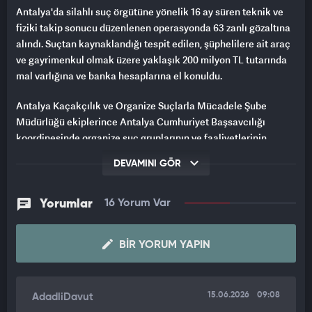
Antalya'da silahlı suç örgütüne yönelik 16 ay süren teknik ve
fiziki takip sonucu düzenlenen operasyonda 63 zanlı gözaltına
alındı. Suçtan kaynaklandığı tespit edilen, şüphelilere ait araç
ve gayrimenkul olmak üzere yaklaşık 200 milyon TL tutarında
mal varlığına ve banka hesaplarına el konuldu.
Antalya Kaçakçılık ve Organize Suçlarla Mücadele Şube
Müdürlüğü ekiplerince Antalya Cumhuriyet Başsavcılığı
koordinesinde organize suç gruplarının ve faaliyetlerinin
tespitine yönelik yapılan çalışmalarda kamuoyunda "Altunlar"
DEVAMINI GÖR
olarak bilinen suç örgütünün tüm üyelerinin deşifre edilerek
örgütün gerçekleştirdiği yasadışı eylemlerinin tespiti amacıyla
18 Şubat 2025 tarihinde başlatılan projeli çalışmada önceki
Yorumlar
16 Yorum Var
gün belirlenen adreslere eş zamanlı operasyon düzenlendi.
BIR YORUM YAPIN
16 AY SÜREN TEKNİK VE FİZİKİ TAKİP
Yaklaşık 16 ay süren teknik ve fiziki takip sonucu KOM ekipleri
şüphelilerin, silahlı suç örgütü kurmak, yönetmek, üyesi olmak,
15.06.2026
09:08
AdadliDavut
örgütün faaliyeti çerçevesinde uyuşturucu ticareti yapmak,