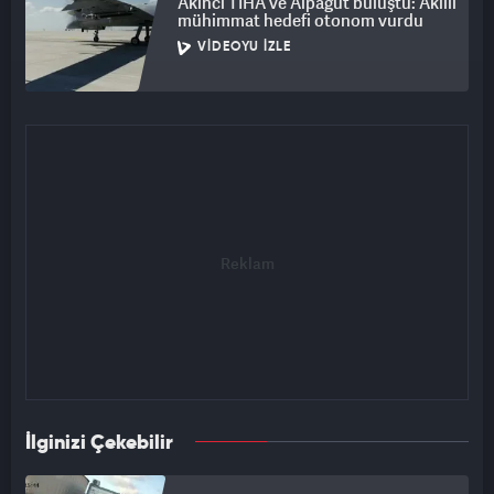
Akıncı TİHA ve Alpagut buluştu: Akıllı
mühimmat hedefi otonom vurdu
VIDEOYU İZLE
İlginizi Çekebilir