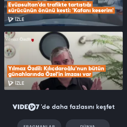
Eyüpsultan'da trafikte tartıştığı 
sürücünün önünü kesti: 'Kafanı keserim'
İZLE
Yılmaz Özdil: Kılıçdaroğlu'nun bütün 
günahlarında Özel'in imzası var
İZLE
'de daha fazlasını keşfet
FRAGMANLAR
DÜNYA