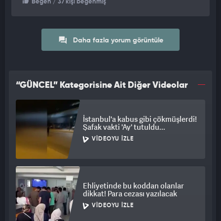
Beğen
/ 37 kişi beğenmiş
Daha fazla yorum görüntüle
“GÜNCEL” Kategorisine Ait Diğer Videolar
İstanbul'a kabus gibi çökmüşlerdi!
Şafak vakti 'Ay' tutuldu...
VIDEOYU İZLE
Ehliyetinde bu koddan olanlar
dikkat! Para cezası yazılacak
VIDEOYU İZLE