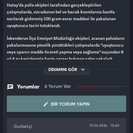
Hatay'da polis ekipleri tarafından gerçekleştirilen
çalışmalarda, vücudunun bel ve bacak kısımlarına bantla
sarılarak gizlenmiş 500 gram esrar maddesi ile yakalanan
uyuşturucu taciri tutuklandı.
İskenderun İlçe Emniyet Müdürlüğü ekipleri, aranan şahısların
yakalanmasına yönelik yürüttükleri çalışmalarda "uyuşturucu
veya uyarıcı madde ticareti yapma veya sağlama" suçundan 8
yıl 4 ay kesinleşmiş hapis cezası bulunan şahsı yakaladı.
Asayiş Büro Amirliği ve Yunus Timleri tarafından 10 Haziran'da
DEVAMINI GÖR
gerçekleştirilen operasyonda Ş.E.'nin üzerinde gerçekleştirilen
aramada bel ve bacak kısımlarına bantla sarılmış yaklaşık 500
gram esrar maddesi ele geçirildi.
Yorumlar
6 Yorum Var
Hakkında kesinleşmiş hapis cezası bulunan uyuşturucu taciri,
BIR YORUM YAPIN
emniyetteki işlemlerinin ardından sevk edildiği adli
makamlarca tutuklanarak cezaevine gönderildi.
15.06.2026
13:40
Gurbetçi