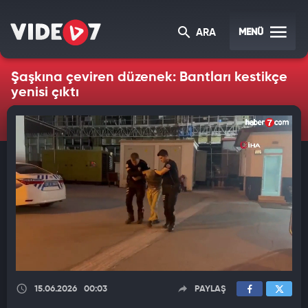
MENÜ
ARA
Şaşkına çeviren düzenek: Bantları kestikçe
yenisi çıktı
15.06.2026
00:03
PAYLAŞ