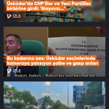
Üsküdar’da CHP'liler ve Yeni Partililer 
birbirine girdi: ‘Alayınızı…’
İZLE
Bu kadarına pes: Üsküdar seçimlerinde 
kameraya yansıyan şaibe ve gasp anları
İZLE