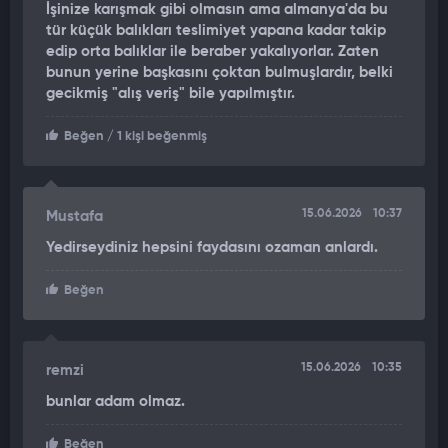
İşinize karışmak gibi olmasın ama almanya'da bu
tür küçük balıkları teslimiyet yapana kadar takip
edip orta balıklar ile beraber yakalıyorlar. Zaten
bunun yerine başkasını çoktan bulmuşlardır, belki
gecikmiş "alış veriş" bile yapılmıştır.
Beğen
/ 1 kişi beğenmiş
15.06.2026
10:37
Mustafa
Yedirseydiniz hepsini faydasını ozaman anlardı.
Beğen
15.06.2026
10:35
remzi
bunlar adam olmaz.
Beğen