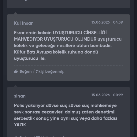
15.06.2026
04:39
Kul insan
Esrar eroin kokain UYUŞTURUCU CİNSELLİĞİ
MAHVEDİYOR UYUŞTURUCU ÖLÜMDÜR uyuşturucu
kölelik ve geleceğe nesillere atılan bombadır.
Küfür Batı Avrupa kölelik ruhuna döndü
uyuşturucu ile.
Beğen
/ 7 kişi beğenmiş
15.06.2026
00:29
sinan
Polis yakalıyor dövse suç sövse suç mahkemeye
sevk sonrası cezaevleri dolmuş zaten denetimli
serbestlik sonuç yine aynı suç veya daha fazlası
YAZIK