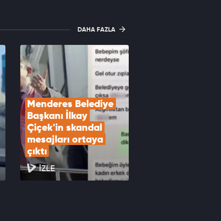
DAHA FAZLA
Menderes Belediye 
Başkanı İlkay 
Çiçek'in skandal 
mesajları ortaya 
çıktı
İZLE