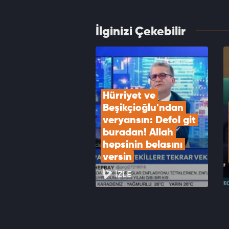
VID
İlginizi Çekebilir
Dışişl
Turizm
VID
Hürriyet ve 
Beşikçioğlu'ndan 
veryansın: Defol git 
buradan! Allah 
hepsinin belasını 
versin
İZLE