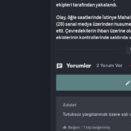
ekipleri tarafından yakalandı.
Olay, öğle saatlerinde İstinye Mahal
(28) sanal medya üzerinden husumetl
etti. Çevredekilerin ihbarı üzerine ola
ekiplerinin kontrollerinde saldırıda
kaldırıldı. Yaralının hayati tehlikes
park halindeki başka bir araca da kur
SALDIRI ANINI TELEFONUYLA KA
Yorumlar
2 Yorum Var
Şüpheli M.A.'nın gerçekleştirdiği sal
Görüntülerde, M.A.'nın silahla ateş 
ediyorsunuz' demesi ve saldırı nedeni
ardından çalışma başlatan Sarıyer As
yakaladı. Taraflar arasındaki husum
Adalet
Tutuksuz yargılanmak üzere salı
Beğen
/ 1 kişi beğenmiş