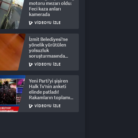
motoru mezarı oldu:
Feci kaza anları
kamerada
VIDEOYU İZLE
İzmit Belediyesi'ne
yönelik yürütülen
yolsuzluk
soruşturmasında
rüşvet görüntüleri
VIDEOYU İZLE
ortaya çıktı
Yeni Parti'yi şişiren
Halk Tv'nin anketi
elinde patladı!
Rakamların toplamı
dalga konusu oldu
VIDEOYU İZLE