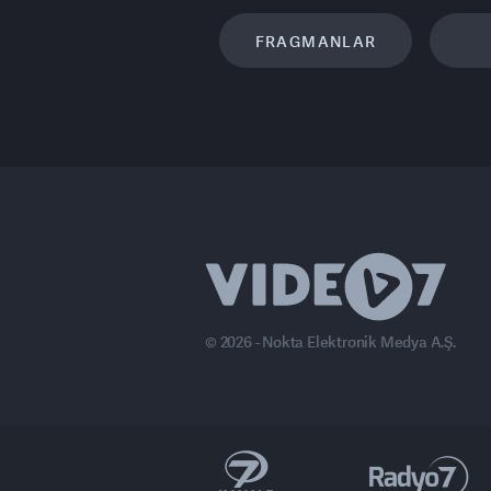
FRAGMANLAR
© 2026 - Nokta Elektronik Medya A.Ş.
anal 7 Avrupa
Ülke TV
Haber7