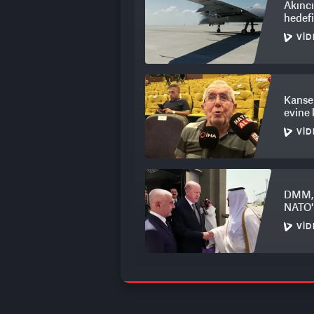
Akıncı
hedef
VID
Kanser
evine
VID
DMM, 
NATO'n
VID
Mender
Beledi