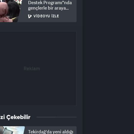
Destek Programı"nda
gençlerle bir araya
geldi
VIDEOYU İZLE
izi Çekebilir
Tekirdağ'da yeni aldığı