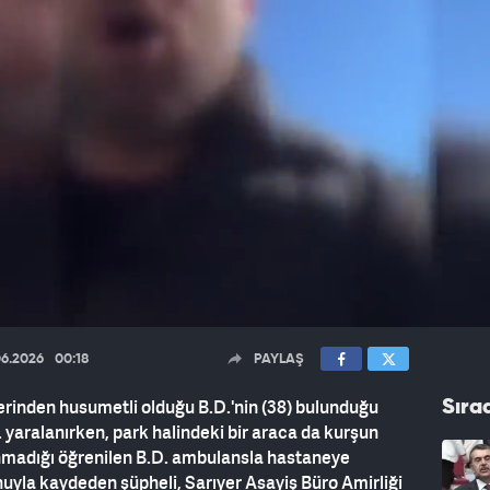
06.2026
00:18
PAYLAŞ
erinden husumetli olduğu B.D.'nin (38) bulunduğu
Sıra
D. yaralanırken, park halindeki bir araca da kurşun
lunmadığı öğrenilen B.D. ambulansla hastaneye
fonuyla kaydeden şüpheli, Sarıyer Asayiş Büro Amirliği