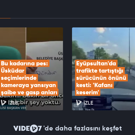
EOYU İZLE
eri Bakanlığı Sözcüsü Keçeli'den Yunanistan'ın
 Özel Mekansal Çerçevesi'ne ilişkin açıklama
EOYU İZLE
Bu kadarına pes: 
Eyüpsultan'da 
Üsküdar 
trafikte tartıştığı 
seçimlerinde 
sürücünün önünü 
kameraya yansıyan 
kesti: 'Kafanı 
şaibe ve gasp anları
keserim'
İZLE
İZLE
'de daha fazlasını keşfet