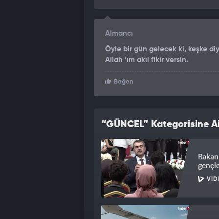
Almancı
Öyle bir gün gelecek ki, keşke d
Allah ‘ım akıl fikir versin.
Beğen
“GÜNCEL” Kategorisine Ai
Bakan 
gençle
VID