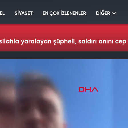
EL
SİYASET
EN ÇOK İZLENENLER
DİĞER
silahla yaralayan şüpheli, saldırı anını cep