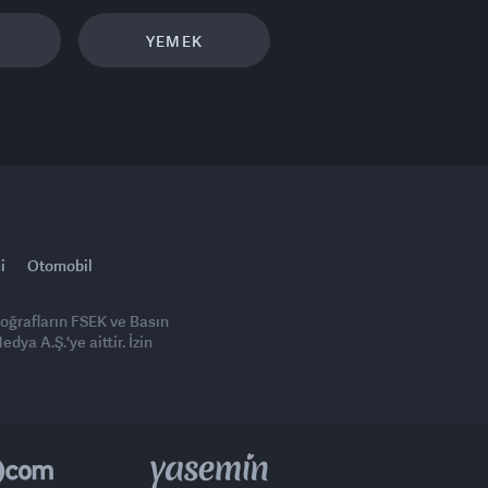
YEMEK
i
Otomobil
toğrafların FSEK ve Basın
ya A.Ş.'ye aittir. İzin