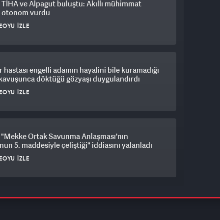
 TİHA ve Alpagut buluştu: Akıllı mühimmat
i otonom vurdu
EOYU İZLE
 hastası engelli adamın hayalini bile kuramadığı
 kavuşunca döktüğü gözyaşı duygulandırdı
EOYU İZLE
"Mekke Ortak Savunma Anlaşması'nın
un 5. maddesiyle çeliştiği" iddiasını yalanladı
EOYU İZLE
es Belediyesi soruşturmasında kritik karar:
ye Başkanı İlkay Çiçek tutuklandı