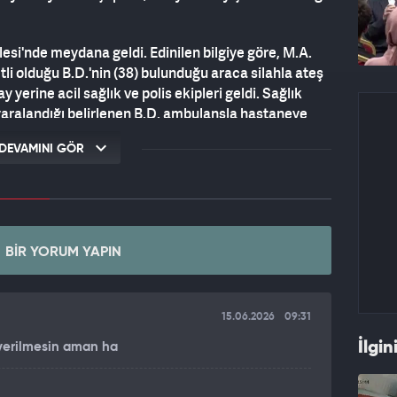
lesi'nde meydana geldi. Edinilen bilgiye göre, M.A.
i olduğu B.D.'nin (38) bulunduğu araca silahla ateş
y yerine acil sağlık ve polis ekipleri geldi. Sağlık
 yaralandığı belirlenen B.D. ambulansla hastaneye
inin bulunmadığı öğrenildi. Öte yandan saldırı sırasında
DEVAMINI GÖR
şun isabet ettiği belirlendi.
YDEDEN ŞÜPHELİ YAKALANDI
dırıyı cep telefonuyla kaydettiği ortaya çıktı.
ederek 'Kime şekil yapıyorsunuz, beni mi tehdit
BIR YORUM YAPIN
yle kaçan B.D.'yi kovaladığı anlar yer aldı. Olayın
ayiş Büro Amirliği ekipleri, şüpheliyi kısa sürede
etin sanal medya üzerinden başladığı öğrenildi.
15.06.2026
09:31
İlgin
 verilmesin aman ha