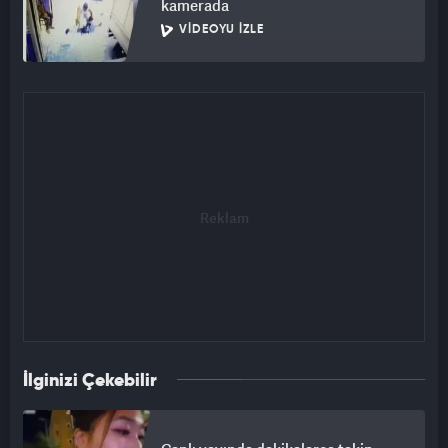
kamerada
VIDEOYU İZLE
İlginizi Çekebilir