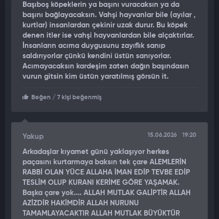
Başıboş köpeklerin ya başını vuracaksın ya da
Kameraya yansıyan görüntülerde; sürü halindeki köpeklerin
başını bağlayacaksın. Vahşi hayvanlar bile (ayılar ,
çocuğa saldırdığı, çocuğun elindeki sopayla kendisini
kurtlar) insanlardan çekinir uzak durur. Bu köpek
korumaya çalıştığı, yere düştüğü, köpeklerin üzerine
denen itler ise vahşi hayvanlardan bile alçaktırlar.
İnsanların acıma duygusunu zayıflık sanıp
çullandığı, çığlık attığı ve arkadaşının yardıma koştuğu anlar
saldırıyorlar çünkü kendini üstün sanıyorlar.
yer aldı.
Acımayacaksın kardeşim zaten dağın başındasın
vurun gitsin kim üstün yaratılmış görsün it.
Beğen
/ 7 kişi beğenmiş
15.06.2026
19:20
Yakup
Arkadaşlar kıyamet günü yaklaşıyor herkes
paçasını kurtarmaya baksın tek çare ALEMLERİN
RABBİ OLAN YÜCE ALLAHA İMAN EDİP TEVBE EDİP
TESLİM OLUP KURANI KERİME GÖRE YAŞAMAK.
Başka çare yok.... ALLAH MUTLAK GALİPTİR ALLAH
AZİZDİR HAKİMDİR ALLAH NURUNU
TAMAMLAYACAKTIR ALLAH MUTLAK BÜYÜKTÜR