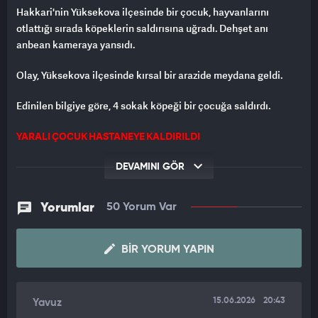
Hakkari'nin Yüksekova ilçesinde bir çocuk, hayvanlarını
otlattığı sırada köpeklerin saldırısına uğradı. Dehşet anı
anbean kameraya yansıdı.
Olay, Yüksekova ilçesinde kırsal bir arazide meydana geldi.
Edinilen bilgiye göre, 4 sokak köpeği bir çocuğa saldırdı.
YARALI ÇOCUK HASTANEYE KALDIRILDI
Saldırısı sırasında çığlık atarak yardım isteyen çocuğu
DEVAMINI GÖR
arkadaşı kurtardı.
Yorumlar
50 Yorum Var
Yaralı çocuk, olay yerine sevk edilen ekipler tarafından
hastaneye kaldırıldı.
BIR YORUM YAPIN
SALDIRGAN KÖPEKLERİ SOPALARLA UZAKLAŞTIRMAYA
ÇALIŞTILAR
15.06.2026
20:43
Yavuz
Olay anı saniye saniye kameraya yansıdı.