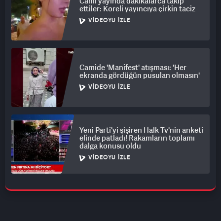
Canlı yayında dakikalarca takip
ettiler: Koreli yayıncıya çirkin taciz
VIDEOYU İZLE
Camide 'Manifest' atışması: 'Her
ekranda gördüğün pusulan olmasın'
VIDEOYU İZLE
Yeni Parti'yi şişiren Halk Tv'nin anketi
elinde patladı! Rakamların toplamı
dalga konusu oldu
VIDEOYU İZLE