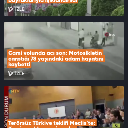
bayraklarıyla ışıklandırıldı
İZLE
Cami yolunda acı son: Motosikletin 
çarptığı 78 yaşındaki adam hayatını 
kaybetti
İZLE
Terörsüz Türkiye teklifi Meclis'te: 