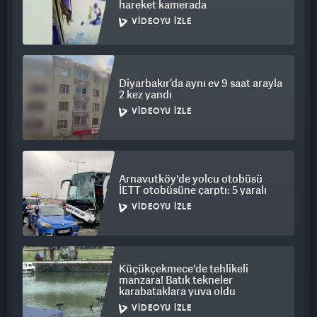
hareket kamerada
VIDEOYU İZLE
Diyarbakır’da aynı ev 9 saat arayla
2 kez yandı
VIDEOYU İZLE
Arnavutköy'de yolcu otobüsü
İETT otobüsüne çarptı: 5 yaralı
VIDEOYU İZLE
Küçükçekmece'de tehlikeli
manzara! Batık tekneler
karabataklara yuva oldu
VIDEOYU İZLE