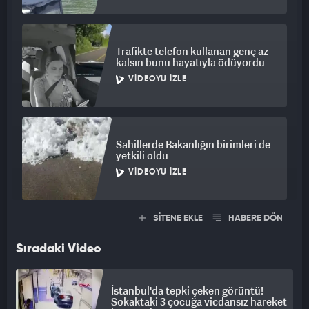
Trafikte telefon kullanan genç az
kalsın bunu hayatıyla ödüyordu
VIDEOYU İZLE
Sahillerde Bakanlığın birimleri de
yetkili oldu
VIDEOYU İZLE
SİTENE EKLE
HABERE DÖN
Sıradaki Video
İstanbul'da tepki çeken görüntü!
Sokaktaki 3 çocuğa vicdansız hareket