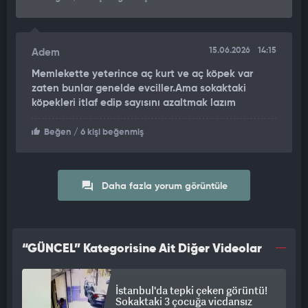
15.06.2026
14:15
Adem
Memlekette yeterince aç kurt ve aç köpek var
zaten bunlar genelde evciller.Ama sokaktaki
köpekleri itlaf edip sayısını azaltmak lazım
Beğen
/ 6 kişi beğenmiş
Daha fazla yorum görüntüle
“GÜNCEL” Kategorisine Ait Diğer Videolar
İstanbul'da tepki çeken görüntü!
Sokaktaki 3 çocuğa vicdansız