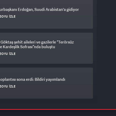
rbaşkanı Erdoğan, Suudi Arabistan'a gidiyor
EOYU İZLE
Göktaş şehit aileleri ve gazilerle “Terörsüz
e Kardeşlik Sofrası”nda buluştu
EOYU İZLE
plantısı sona erdi: Bildiri yayımlandı
EOYU İZLE
a'da eğitim uçuşunda sert iniş yapan uçakta