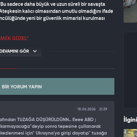
 "Bu sadece daha büyük ve uzun süreli bir savaşta
. Ateşkesin kalıcı olmasından umutlu olmadığını ifade
ncülüğünde yeni bir güvenlik mimarisi kurulması
LMEK GÜZEL"
lüer şunları söyledi:
DEVAMINI GÖR
 Bunun için çok erken. Bu, geçici bir ateşkes
a hâlâ ortada. Çünkü ortak bir mutabakat metni
a günü imzalayacağız" diyorlar. Niye şimdi değil?
r ateşkes yapılması, ateşkes yapıldığı zaman bunun
BIR YORUM YAPIN
ğer büyük sorunların görüşülmesi adına zaman
ı, diğer sorunların çözümü için bir zemin
15.06.2026
21:29
elerinin bir uzlaşıyla sonuçlandığını bilmek güzel
İlgin
onu, Hürmüz'ün statüsünün belirlenmesi, İran'ın
tarafından TUZAĞA DÜŞÜRÜLDÜNN.. Eeee ABD ;
çıkarmayacağız"deyip sonra tepesine çullanarak
st bırakılması, füzelerin durumu ve vekâlet güçlerine
ezlenmesi için" Ukrayna'ya girişi dayatıp" tuzağa
 ABD'nin İran'ın iç işlerine karışmaması, güvenlik