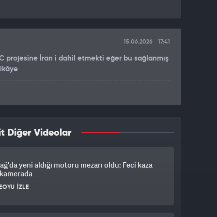
15.06.2026
17:41
C projesine İran i dahil etmekti eğer bu sağlanmış
hikâye
t Diğer Videolar
ağ'da yeni aldığı motoru mezarı oldu: Feci kaza
ı kamerada
EOYU İZLE