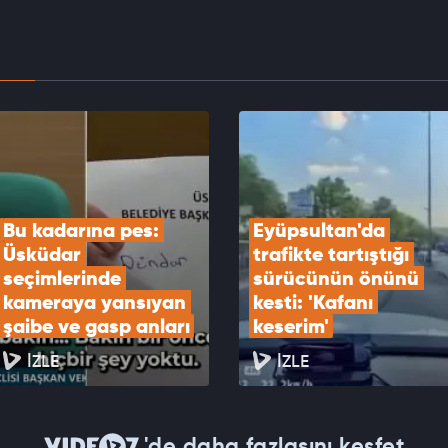
oluştu
EOYU İZLE
r Belediye Başkanı Utku Caner Çaykara hakkında
verildi
EOYU İZLE
Bu kadarına pes: 
Eyüpsultan'da 
Üsküdar 
trafikte tartıştığı 
seçimlerinde 
sürücünün önünü 
kameraya yansıyan 
kesti: 'Kafanı 
şaibe ve gasp anları
keserim'
İZLE
İZLE
'de daha fazlasını keşfet