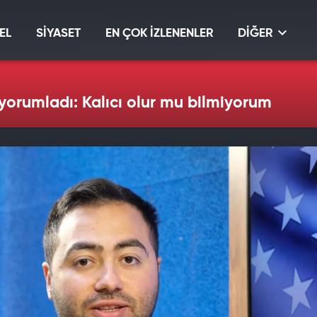
EL
SİYASET
EN ÇOK İZLENENLER
DİĞER
yorumladı: Kalıcı olur mu bilmiyorum