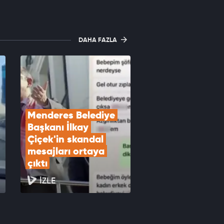
DAHA FAZLA
Menderes Belediye 
Başkanı İlkay 
Çiçek'in skandal 
mesajları ortaya 
çıktı
İZLE