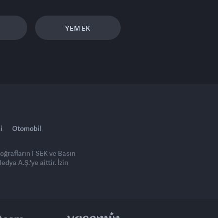
YEMEK
i
Otomobil
toğrafların FSEK ve Basın
ya A.Ş.'ye aittir. İzin