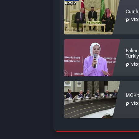
Cumhu
VID
Bakan 
Türkiy
VID
MGK to
VID
Çatalc