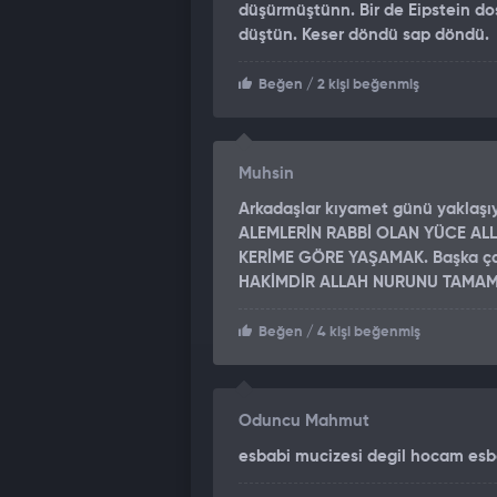
düşürmüştünn. Bir de Eipstein d
garantisi verilmesi gibi birçok konu
düştün. Keser döndü sap döndü.
Umarım bunlar da sonuca gider.
Beğen
/ 2 kişi beğenmiş
"AMA ÜMİTLİ DEĞİLİM"
Çok ümitli değilim. Hatta hiç ümitl
savaşa girdiğinde, 28 Şubat'ta gir
Muhsin
belirlediği siyasal amaçlarını elde e
Arkadaşlar kıyamet günü yaklaşıy
Rejim değiştiremedi. Venezuela'daki
ALEMLERİN RABBİ OLAN YÜCE ALL
KERİME GÖRE YAŞAMAK. Başka çar
Hürmüz'ü açamadı. Bölgede bir kon
HAKİMDİR ALLAH NURUNU TAMAM
lazım. Bu sadece daha büyük ve uzun 
Çünkü ABD, İran konusundaki siyasal
Beğen
/ 4 kişi beğenmiş
O zaman şimdi şunu sorarlar: Niye 
Şimdi Donald Trump'ın buradaki amac
koyup bu konuyu bir iç propaganda
Oduncu Mahmut
görebiliyoruz, okuyabiliyoruz. Ne A
esbabi mucizesi degil hocam esb
tarafı son derece temkinli duruyor.