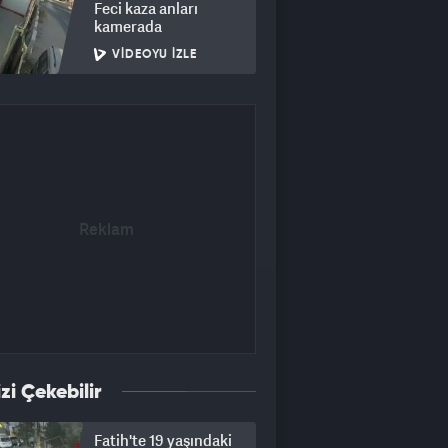
Feci kaza anları
kamerada
VIDEOYU İZLE
izi Çekebilir
Fatih'te 19 yaşındaki