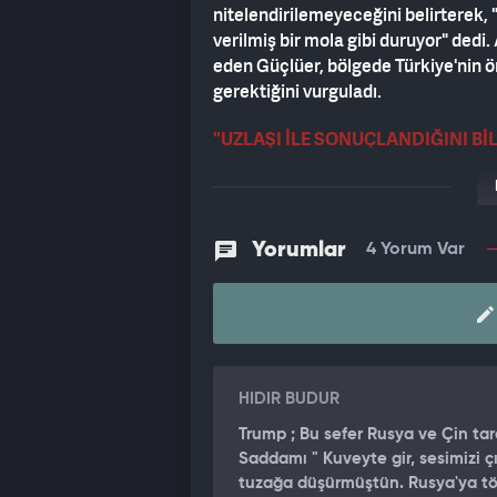
nitelendirilemeyeceğini belirterek,
verilmiş bir mola gibi duruyor" dedi
eden Güçlüer, bölgede Türkiye'nin ö
gerektiğini vurguladı.
"UZLAŞI İLE SONUÇLANDIĞINI Bİ
Haber7 Güvenlik Analisti Dr.Eray Güç
Buna şu an barış demek doğru değil.
Yorumlar
4 Yorum Var
yapılacak mı, yapılmayacak mı; o d
yayınlanmadı. Uzlaşma var ama "Cum
Soru işaretleri var. Ama sonuçta bi
barışa dönebilmesi için aradaki di
tanımaktır. Yani ateşkesin asıl amac
hazırlanmasıdır. Bu kıymetlidir.
HIDIR BUDUR
Ama tabii şu aşamada ateşkes görüşm
bir şey. Umarım bu durum; nükleer k
Trump ; Bu sefer Rusya ve Çin 
Saddamı " Kuveyte gir, sesimizi 
dondurulmuş mal varlıklarının serbe
tuzağa düşürmüştün. Rusya'ya tök
yardım-destek gibi pek çok başlıkta;