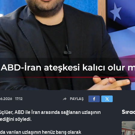
06.2026
17:12
PAYLAŞ
çlüer, ABD ile İran arasında sağlanan uzlaşının
Sıra
ediğini söyledi.
nda varılan uzlaşının henüz barış olarak