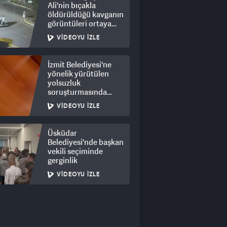
Ali'nin bıçakla
öldürüldüğü kavganın
görüntüleri ortaya
çıktı: 8 gözaltı
VIDEOYU İZLE
İzmit Belediyesi'ne
yönelik yürütülen
yolsuzluk
soruşturmasında
rüşvet görüntüleri
VIDEOYU İZLE
ortaya çıktı
Üsküdar
Belediyesi'nde başkan
vekili seçiminde
gerginlik
VIDEOYU İZLE