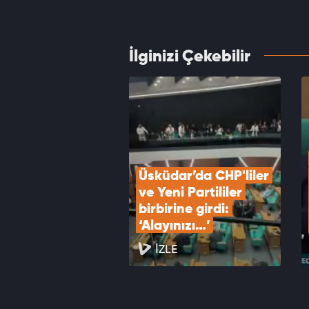
hasar 
VID
İlginizi Çekebilir
Avcıla
karar 
VID
Üsküdar’da CHP'liler 
ve Yeni Partililer 
birbirine girdi: 
‘Alayınızı…’
İZLE