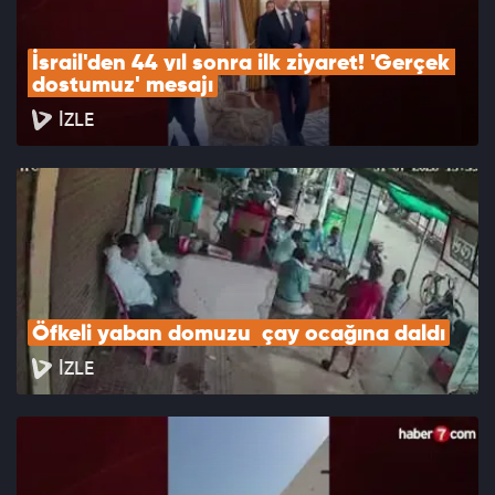
İsrail'den 44 yıl sonra ilk ziyaret! 'Gerçek 
dostumuz' mesajı
İZLE
Öfkeli yaban domuzu  çay ocağına daldı
İZLE