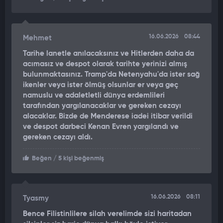
halkını silahlandırmamız ve bu işi bitirmemiz gerektiğine
inanmaya devam ediyorum. İran rejimi olan bu toplu katliamcı
ölüm tarikatı intihar etmeyecek. Diplomatik yollarla bizim
16.06.2026
08:44
Mehmet
istediğimizi yapmayacaklar. Bizim neslimizin yapması gerekeni
Tarihe lanetle anılacaksınız ve Hitlerden daha da
5, 10, 15, 20 yıl sonra çocuklarımızın ve torunlarımızın yapmak
acımasız ve despot olarak tarihte yerinizi almış
zorunda kalacağından korkuyorum. Bu bizim neslimizin
bulunmaktasınız. Tramp'da Netenyahu'da ister sağ
yükümlülüğüdür. Rejim savaş çığırtkanıdır, biz ise özgürlük
ikenler veya ister ölmüş olsunlar er veya geç
aşıklarıyız. Başkanımız sadece bugünün değil, tarihin
namuslu ve adaletletli dünya erdemlileri
adamıdır." diye konuştu.
tarafından yargılanacaklar ve gereken cezayı
alacaklar. Bizde de Menderese iadei itibar verildi
ve despot darbeci Kenan Evren yargılandı ve
gereken cezayı aldı.
Beğen
/ 5 kişi beğenmiş
16.06.2026
08:11
Tyasmy
Bence Filistinlilere silah verelimde sizi haritadan