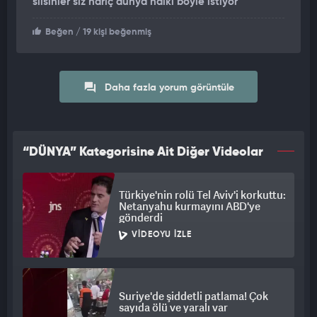
silsinler siz hariç dünya halkı böyle istiyor
Beğen
/ 19 kişi beğenmiş
Daha fazla yorum görüntüle
“DÜNYA” Kategorisine Ait Diğer Videolar
Türkiye'nin rolü Tel Aviv'i korkuttu:
Netanyahu kurmayını ABD'ye
gönderdi
VIDEOYU İZLE
Suriye'de şiddetli patlama! Çok
sayıda ölü ve yaralı var