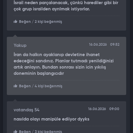
İsrail neden parçalanacak, çünkü harediler gibi bir
çok grup israilden ayrılmak istiyorlar.
Konuşmasında Ayetullah Humeyni ile benzetmeler yapan
Levin, Bernard Lewis'in Humeyni'ye ait metinleri ortaya
Beğen
/ 2 kişi beğenmiş
çıkardığını belirterek, şunları kaydetti: "Humeyni'nin Arapça ve
Farsça metinleri İngilizce'de İslami Hükümet olarak bilinir ve
daha sonra Adolf Hitler'in 1925 tarihli manifestosundan
esinlenerek Humeyni'nin Kavgam'ı olarak adlandırılmıştır.
16.06.2026
09:52
Yakup
Kendi bağımsız araştırmam, Humeyni'nin hem Adolf Hitler'i
İran da halkın ayaklanıp devletine ihanet
hem de Vladimir Lenin'i benimsediğini keşfetti."
edeceğini sandınız. Planlar tutmadı yenildiğinizi
artık anlayın. Bundan sonrası sizin icin yıkılış
ABD Başkanı Trump ile İsrail Başbakanı Binyamin Netanyahu
doneminin başlangıcıdır
arasındaki ittifaka dikkat çeken Levin, "Başkanımız ile İsrail
Başbakanı Netanyahu arasındaki ilişkiyi bir Roosevelt-
Beğen
/ 4 kişi beğenmiş
Churchill, bir Reagan-Thatcher ilişkisi olarak görüyorum. Tarih
bir Trump-Netanyahu ilişkisi yazacak." ifadelerini kullandı.
16.06.2026
09:00
vatandaş 54
"BU İŞİ BİTİRMEMİZ GEREKİYOR"
nasılda olayı manipüle ediiyor dyyks
İran'ı savaşla tamamen imha çağrısı yapan Levin,
"Kazandığımız muazzam askeri başarıları tamamlamamız, İran
Beğen
/ 3 kişi beğenmiş