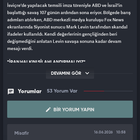
İsviçre'de yapılacak temsili imza töreniyle ABD ve İsrail'in
başlattığı savaş 107 günün ardından sona eriyor. Bölgede barış
adımları atılırken, ABD merkezli medya kuruluşu Fox News
ekranlarında Siyonist sunucu Mark Levin tarafından skandal
ifadeler kullanıldı. Kendi değerlerinin gençliğinden beri
değişmediğini anlatan Levin savaşa sonuna kadar devam
mesajı verdi.
"İRAN HALKINI SİLAHLANDIRMALIYIZ"
DEVAMINI GÖR
İran'a yönelik müdahalelerin devam etmesi gerektiğini
savunan Levin, Sovyetler Birliği dönemine atıfta bulundu.
Aylardır bu konuyu gündeme getirdiğinin altını çizen Levin
Yorumlar
53 Yorum Var
"Aylardır bir şekilde İran halkını silahlandırmamız gerektiğini
savunuyorum. Bunu Reagan yönetiminde birçok kıtada yaptık
BIR YORUM YAPIN
ve nihayetinde Sovyetler Birliği'nin (SSCB) çöküşüne yol açtı.
Sovyetler, şu an sırtı yere gelmiş olan İran rejiminden çok daha
güçlüydü." dedi.
16.06.2026
10:58
Misafir
"TARİH BİR TRUMP-NETANYAHU İLİŞKİSİ YAZACAK"