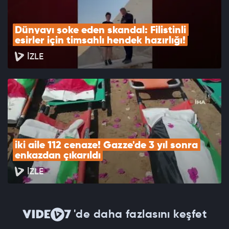
Dünyayı şoke eden skandal: Filistinli 
esirler için timsahlı hendek hazırlığı!
İZLE
iki aile 112 cenaze! Gazze'de 3 yıl sonra 
enkazdan çıkarıldı
İZLE
'de daha fazlasını keşfet