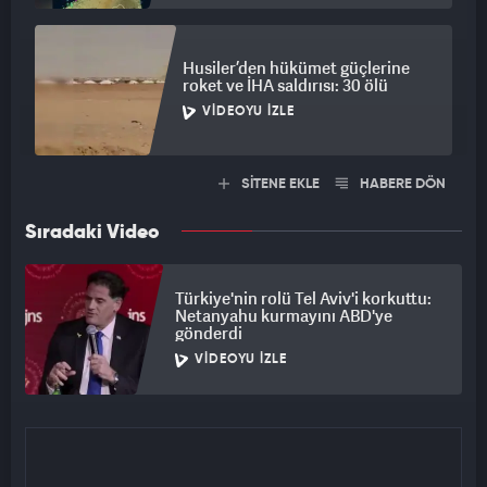
Husiler’den hükümet güçlerine
roket ve İHA saldırısı: 30 ölü
VIDEOYU İZLE
SİTENE EKLE
HABERE DÖN
Sıradaki Video
Türkiye'nin rolü Tel Aviv'i korkuttu:
Netanyahu kurmayını ABD'ye
gönderdi
VIDEOYU İZLE