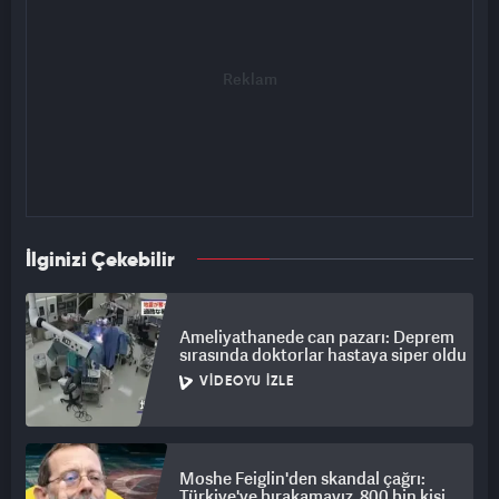
İlginizi Çekebilir
Ameliyathanede can pazarı: Deprem
sırasında doktorlar hastaya siper oldu
VIDEOYU İZLE
Moshe Feiglin'den skandal çağrı:
Türkiye'ye bırakamayız, 800 bin kişi