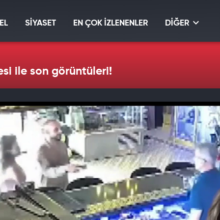
EL
SİYASET
EN ÇOK İZLENENLER
DİĞER
i ile son görüntüleri!