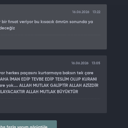
16.06.2026
13:22
r bir fırsat veriyor bu kısacık ömrün sonunda ya
deceğiz
16.06.2026
13:05
or herkes paçasını kurtarmaya baksın tek çare
AHA İMAN EDİP TEVBE EDİP TESLİM OLUP KURANI
e yok.... ALLAH MUTLAK GALİPTİR ALLAH AZİZDİR
LAYACAKTIR ALLAH MUTLAK BÜYÜKTÜR
ha fazla yorum görüntüle