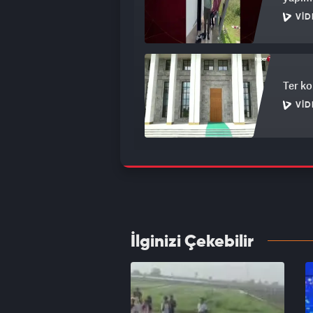
VID
Ter ko
VID
Meteor
VID
İlginizi Çekebilir
Mekke
Yardım
VID