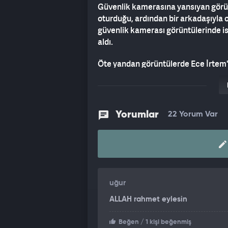
Güvenlik kamerasına yansıyan görünt
oturduğu, ardından bir arkadaşıyla o
güvenlik kamerası görüntülerinde ise
aldı.
Öte yandan görüntülerde Ece İrtem'i
görülürken genç oyuncu İrtem evinde
Yorumlar
22 Yorum Var
uğur
ALLAH rahmet eylesin
Beğen
/ 1 kişi beğenmiş