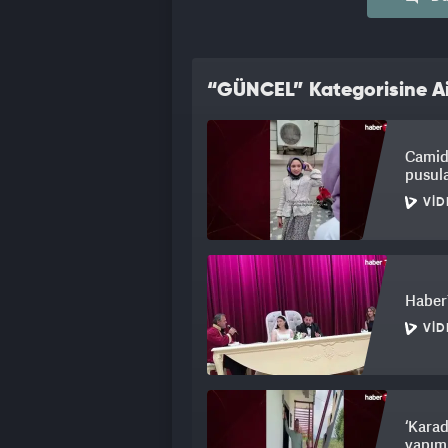
“GÜNCEL” Kategorisine Ai
Camide
pusul
VID
Haber
VID
‘Karad
yapımı