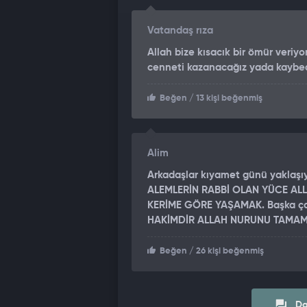
Vatandaş rıza
Allah bize kısacık bir ömür veriyo
cenneti kazanacağız yada kaybe
Beğen
/ 13 kişi beğenmiş
Alim
Arkadaşlar kıyamet günü yaklaşıy
ALEMLERİN RABBİ OLAN YÜCE ALL
KERİME GÖRE YAŞAMAK. Başka çar
HAKİMDİR ALLAH NURUNU TAMAM
Beğen
/ 26 kişi beğenmiş
Da