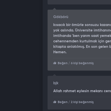
Gökbörü
kısacık bir ömürle sonsuzu kaza
yok aslında. Üniversite imtihanın
imtihanda 'ben yarım saat yemek
cehennemden kurtulmak için gere
kitapta anlatılmış. En son gelen
Hemen.
Beğen
/ 6 kişi beğenmiş
bjk
Allah rahmet eylesin mekanı cenn
Beğen
/ 2 kişi beğenmiş