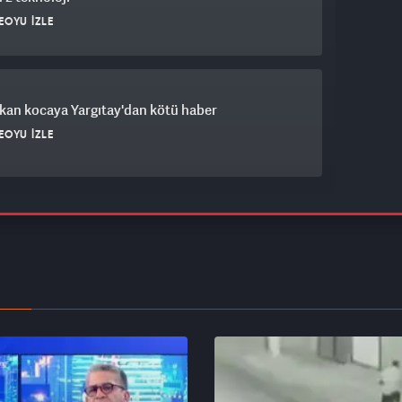
EOYU İZLE
kan kocaya Yargıtay'dan kötü haber
EOYU İZLE
oloji'den İstanbul için sürpriz uyarı
EOYU İZLE
 Anlaşması'na yeni üye mi? Cumhurbaşkanı
cısı Yılmaz cevap verdi
EOYU İZLE