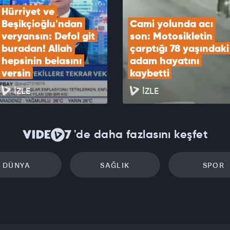
Hürriyet ve 
Beşikçioğlu'ndan 
Cami yolunda acı 
veryansın: Defol git 
son: Motosikletin 
buradan! Allah 
çarptığı 78 yaşındaki 
hepsinin belasını 
adam hayatını 
versin
kaybetti
İZLE
İZLE
'de daha fazlasını keşfet
DÜNYA
SAĞLIK
SPOR