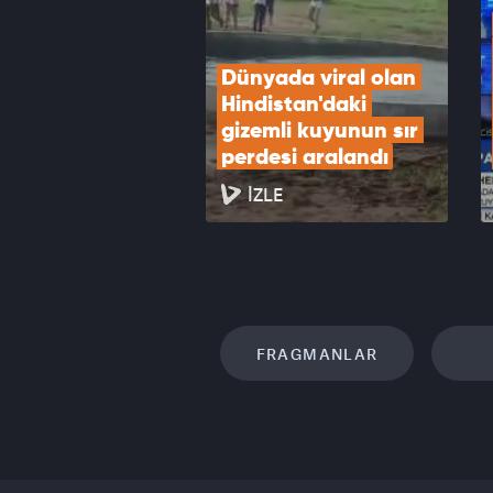
Dünyada viral olan 
Hindistan'daki 
gizemli kuyunun sır 
perdesi aralandı
İZLE
FRAGMANLAR