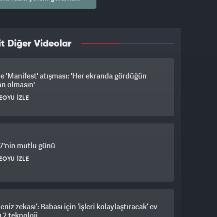
t Diğer Videolar
 'Manifest' atışması: 'Her ekranda gördüğün
an olmasın'
EOYU İZLE
7'nin mutlu günü
EOYU İZLE
eniz zekası’: Babası için ‘işleri kolaylaştıracak’ ev
 2 teknoloji