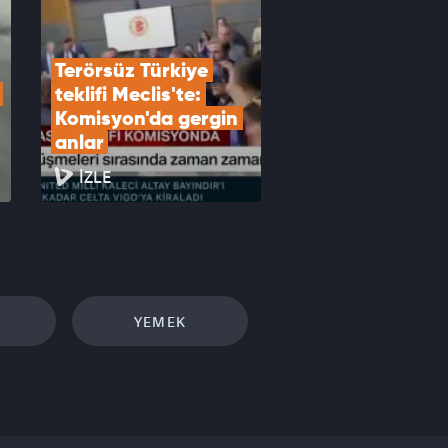
Terörsüz Türkiye 
teklifi Meclis'te: 
Komisyon'da gergin 
anlar
İZLE
YEMEK