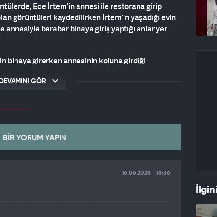
ülerde, Ece İrtem'in annesi ile restorana girip
lan görüntüleri kaydedilirken İrtem'in yaşadığı evin
 annesiyle beraber binaya giriş yaptığı anlar yer
n binaya girerken annesinin koluna girdiği
 geçirdiği kalp krizi sonucu hayatını kaybetti.
DEVAMINI GÖR
BIR YORUM YAPIN
16.06.2026
16:36
İlgin