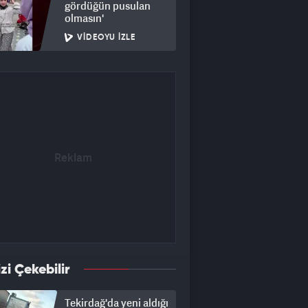
gördüğün pusulan
olmasın'
VIDEOYU İZLE
izi Çekebilir
Tekirdağ'da yeni aldığı