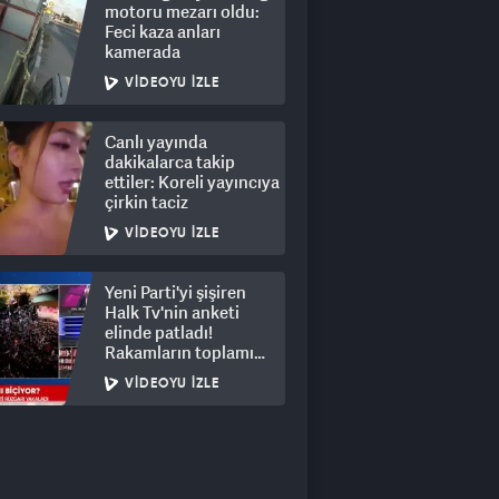
motoru mezarı oldu:
Feci kaza anları
kamerada
VIDEOYU İZLE
Canlı yayında
dakikalarca takip
ettiler: Koreli yayıncıya
çirkin taciz
VIDEOYU İZLE
Yeni Parti'yi şişiren
Halk Tv'nin anketi
elinde patladı!
Rakamların toplamı
dalga konusu oldu
VIDEOYU İZLE