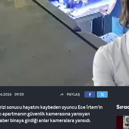
06.2026
09:30
PAYLAŞ
krizi sonucu hayatını kaybeden oyuncu Ece İrtem'in
Sıra
ığı apartmanın güvenlik kamerasına yansıyan
raber binaya girdiği anlar kameralara yansıdı.