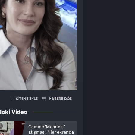
SİTENE EKLE
HABERE DÖN
daki Video
Camide 'Manifest'
atışması: 'Her ekranda