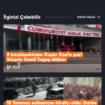
İlginizi Çekebilir
DAHA FAZLA
9 büyükşehirden Özgür Özel’e şok! 
Sürpriz Cemil Tugay iddiası
İZLE
15 Temmuz suikastçısı itirafçı oldu: Darbe 