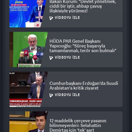
Bakan Kurum: "Devlet yönetmek,
ciddi bir iştir, ahbap çavuş
ilişkisiyle yürümez!
VIDEOYU İZLE
HÜDA PAR Genel Başkanı
Yapıcıoğlu: "Süreç başarıyla
tamamlanmalı, terör son bulmalı"
VIDEOYU İZLE
Cumhurbaşkanı Erdoğan'da Suudi
Arabistan'a kritik ziyaret
VIDEOYU İZLE
12 maddelik çerçeve yasanın
bilinmeyenleri: Selahattin
Demirtaş için 'tek' şart