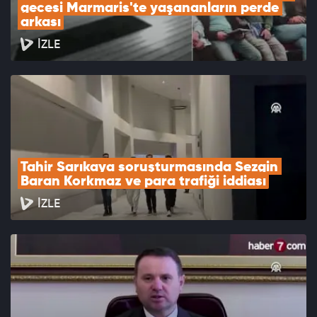
gecesi Marmaris'te yaşananların perde 
arkası
İZLE
Tahir Sarıkaya soruşturmasında Sezgin 
Baran Korkmaz ve para trafiği iddiası
İZLE