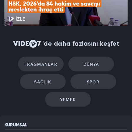
HSK, 2026'da 84 hakim ve savcıyı 
meslekten ihraç etti
İZLE
'de daha fazlasını keşfet
FRAGMANLAR
DÜNYA
SAĞLIK
SPOR
YEMEK
KURUMSAL