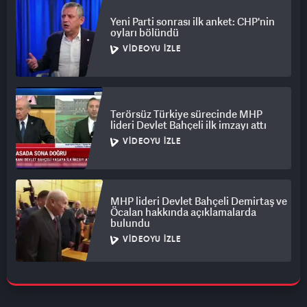
Yeni Parti sonrası ilk anket: CHP'nin
oyları bölündü
VIDEOYU İZLE
Terörsüz Türkiye sürecinde MHP
lideri Devlet Bahçeli ilk imzayı attı
VIDEOYU İZLE
MHP lideri Devlet Bahçeli Demirtaş ve
Öcalan hakkında açıklamalarda
bulundu
VIDEOYU İZLE