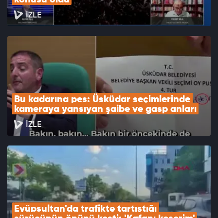
konusu oldu
İZLE
Bu kadarına pes: Üsküdar seçimlerinde 
kameraya yansıyan şaibe ve gasp anları
İZLE
Eyüpsultan'da trafikte tartıştığı 