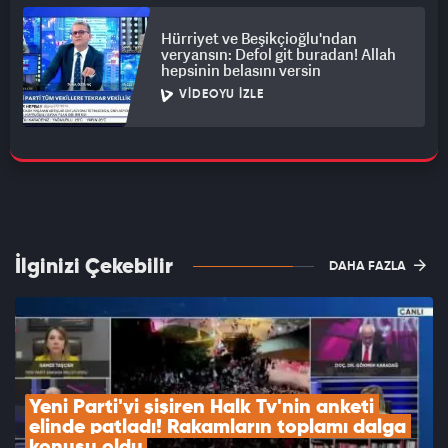
Hürriyet ve Beşikçioğlu'ndan
veryansın: Defol git buradan! Allah
hepsinin belasını versin
VIDEOYU İZLE
İlginizi Çekebilir
DAHA FAZLA
Yeni Parti'yi şişiren Halk Tv'nin anketi 
elinde patladı! Rakamların toplamı dalga 