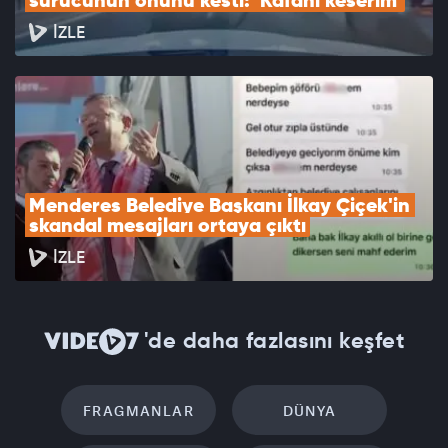
sürücünün önünü kesti: 'Kafanı keserim'
İZLE
Menderes Belediye Başkanı İlkay Çiçek'in 
skandal mesajları ortaya çıktı
İZLE
'de daha fazlasını keşfet
FRAGMANLAR
DÜNYA