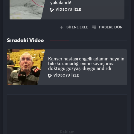
yakalandı!
VIDEOYU İZLE
SİTENE EKLE
HABERE DÖN
Sıradaki Video
Kanser hastası engelli adamın hayalini
bile kuramadığı evine kavuşunca
döktüğü gözyaşı duygulandırdı
VIDEOYU İZLE