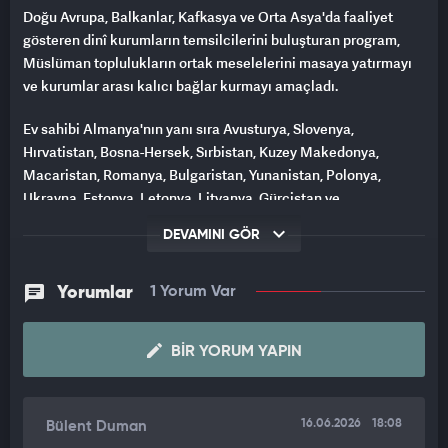
Doğu Avrupa, Balkanlar, Kafkasya ve Orta Asya'da faaliyet
gösteren dinî kurumların temsilcilerini buluşturan program,
Müslüman toplulukların ortak meselelerini masaya yatırmayı
ve kurumlar arası kalıcı bağlar kurmayı amaçladı.
Ev sahibi Almanya'nın yanı sıra Avusturya, Slovenya,
Hırvatistan, Bosna-Hersek, Sırbistan, Kuzey Makedonya,
Macaristan, Romanya, Bulgaristan, Yunanistan, Polonya,
Ukrayna, Estonya, Letonya, Litvanya, Gürcistan ve
Moğolistan'dan müftüler, başmüftüler ve kurum yöneticileri
DEVAMINI GÖR
programa katıldı. Gün boyu süren oturumlarda dinî temsil,
anayasal eşitlik, din eğitimi, imam yetiştirme, gençlik
çalışmaları ve İslam karşıtlığı gibi başlıklar ele alındı.
Yorumlar
1 Yorum Var
"ÇÖZÜMLER KÜRESEL DAYANIŞMAYLA MÜMKÜN"
BIR YORUM YAPIN
Açılış konuşmasını yapan IGMG Genel Başkan Danışmanı ve
Konferans Komite Başkanı Abdi Taşdöğen, bu denli geniş bir
coğrafyanın temsilcilerini aynı çatı altında toplamanın
16.06.2026
18:08
Bülent Duman
değerine işaret etti. Taşdöğen, buluşmanın asıl hedefinin tek